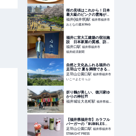
桜の見頃はこれから！日本
最大級のピンクの雲海が覆
い尽くす、福井市の「ふく
福井(福井県)
駅
福井県福井市
い桜まつり」へ
おとなの週末Web
福井に宮大工建築の宿泊施
設 日本家屋の質感、訪日
観光客にアピール
福井口
駅
福井県福井市
福井経済新聞
自然と文化あふれる福井の
足羽山で 夏を満喫できるフ
ォトキャンペーン | いこー
足羽山公園口
駅
福井県福井市
よとりっぷ
いこーよとりっぷ
折り鶴が美しい、徳川家ゆ
かりの神社⛩️
福井城址大名町
駅
福井県福井
市
【福井県福井市】カラフル
バーガーの「BUBBLES
BURGER」より春限定メニ
足羽山公園口
駅
福井県福井市
ュー登場。パフェやドリン
STRAIGHT PRESS