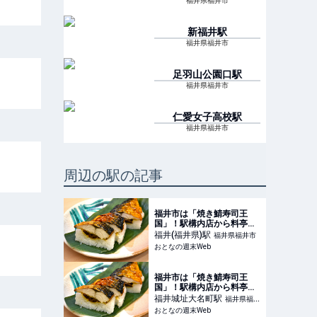
福井県福井市
新福井
駅
福井県福井市
足羽山公園口
駅
福井県福井市
仁愛女子高校
駅
福井県福井市
周辺の駅の記事
福井市は「焼き鯖寿司王
国」！駅構内店から料亭の
味までサバジェンヌおすす
福井(福井県)
駅
福井県福井市
め3品
おとなの週末Web
福井市は「焼き鯖寿司王
国」！駅構内店から料亭の
味までサバジェンヌおすす
福井城址大名町
駅
福井県福井
め3品
おとなの週末Web
市