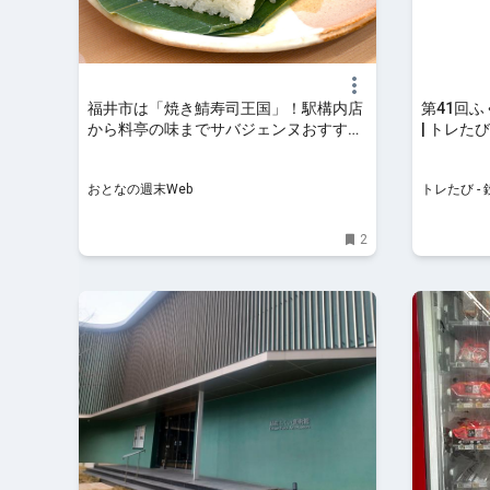
福井市は「焼き鯖寿司王国」！駅構内店
第41回
から料亭の味までサバジェンヌおすすめ
| トレた
3品
おとなの週末Web
トレたび -
2