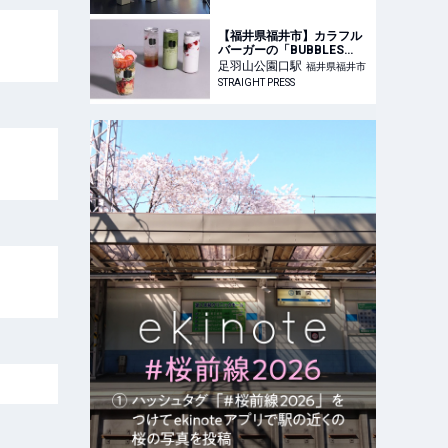
TABIZINE～人生に旅心を
～
【福井県福井市】カラフル
バーガーの「BUBBLES
BURGER」より春限定メニ
足羽山公園口
駅
福井県福井市
ュー登場。パフェやドリン
STRAIGHT PRESS
クなど