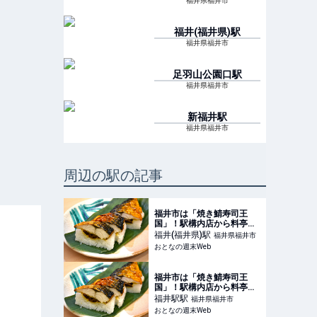
福井県福井市
福井(福井県)
駅
福井県福井市
足羽山公園口
駅
福井県福井市
新福井
駅
福井県福井市
周辺の駅の記事
福井市は「焼き鯖寿司王
国」！駅構内店から料亭の
味までサバジェンヌおすす
福井(福井県)
駅
福井県福井市
め3品
おとなの週末Web
福井市は「焼き鯖寿司王
国」！駅構内店から料亭の
味までサバジェンヌおすす
福井駅
駅
福井県福井市
め3品
おとなの週末Web