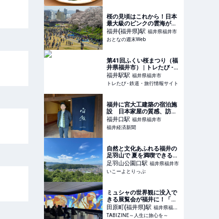
桜の見頃はこれから！日本
最大級のピンクの雲海が覆
い尽くす、福井市の「ふく
福井(福井県)
駅
福井県福井市
い桜まつり」へ
おとなの週末Web
第41回ふくい桜まつり（福
井県福井市） | トレたび -
鉄道・旅行情報サイト
福井駅
駅
福井県福井市
トレたび - 鉄道・旅行情報サイト
福井に宮大工建築の宿泊施
設 日本家屋の質感、訪日
観光客にアピール
福井口
駅
福井県福井市
福井経済新聞
自然と文化あふれる福井の
足羽山で 夏を満喫できるフ
ォトキャンペーン | いこー
足羽山公園口
駅
福井県福井市
よとりっぷ
いこーよとりっぷ
ミュシャの世界観に没入で
きる展覧会が福井に！「ミ
ュシャ展 ～アール・ヌー
田原町(福井県)
駅
福井県福井
ヴォーの女神たち～」 |
TABIZINE～人生に旅心を～
市