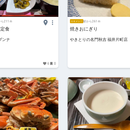
ら211 m
駅から261 m
エキメシ！
ん定食
焼きおにぎり
ブンナ
やきとりの名門秋吉 福井片町店
6
0