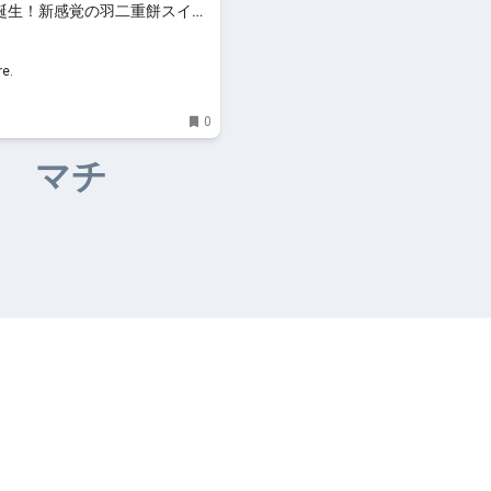
誕生！新感覚の羽二重餅スイー
やつタイム｜るるぶ&more.
e.
0
マチ