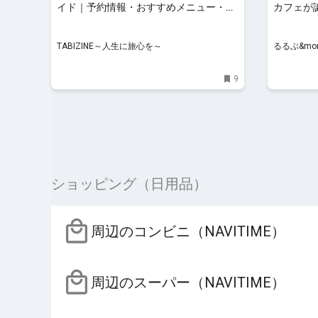
イド｜予約情報・おすすめメニュー・独
カフェが
特な提供スタイルまで徹底紹介 |
ツで幸せお
TABIZINE～人生に旅心を～
TABIZINE～人生に旅心を～
るるぶ&mor
9
ショッピング（日用品）
周辺のコンビニ（NAVITIME）
周辺のスーパー（NAVITIME）