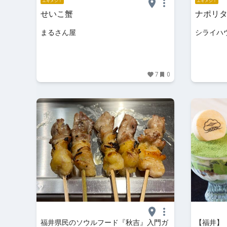
エキメシ！
エキメシ！
せいこ蟹
ナポリ
まるさん屋
シライハ
7
0
福井県民のソウルフード『秋吉』入門ガ
【福井】