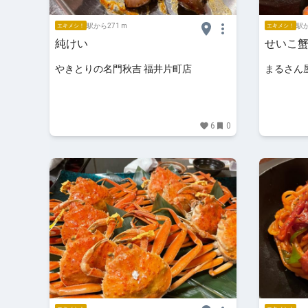
駅から271 m
駅か
エキメシ！
エキメシ！
純けい
せいこ
やきとりの名門秋吉 福井片町店
まるさん
6
0