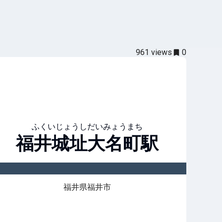
961
views
0
ふくいじょうしだいみょうまち
福井城址大名町
駅
福井県福井市