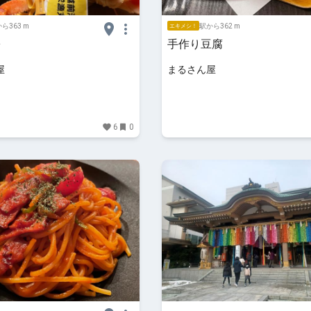
ら363 m
駅から362 m
エキメシ！
蟹
手作り豆腐
屋
まるさん屋
6
0