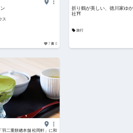
タン
折り鶴が美しい、徳川家ゆ
社⛩️
ウス
旅行
7
0
「羽二重餅總本舗 松岡軒」に和