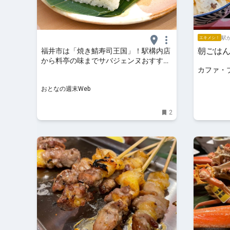
駅か
エキメシ！
朝ごは
福井市は「焼き鯖寿司王国」！駅構内店
から料亭の味までサバジェンヌおすすめ
カファ・
3品
おとなの週末Web
2