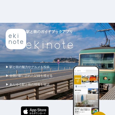
駅と街のガイドブックアプリ
▶ 駅と街の魅力やグルメを投稿
▶ 全国の駅に訪れた記録を残せる
▶ あらゆる駅と街の情報を確認