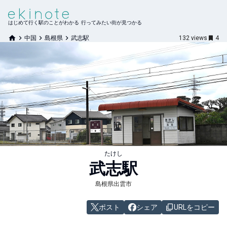
はじめて行く駅のことがわかる 行ってみたい街が見つかる
中国
島根県
武志駅
132
views
4
たけし
武志
駅
島根県出雲市
ポスト
シェア
URLをコピー