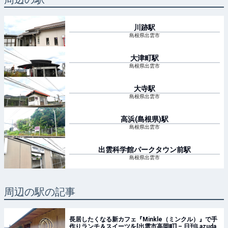
川跡
駅
島根県出雲市
大津町
駅
島根県出雲市
大寺
駅
島根県出雲市
高浜(島根県)
駅
島根県出雲市
出雲科学館パークタウン前
駅
島根県出雲市
周辺の駅の記事
長居したくなる新カフェ『Minkle（ミンクル）』で手
作りランチ＆スイーツを[出雲市高岡町] – 日刊Lazuda