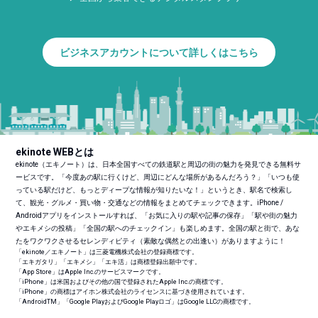
ビジネスアカウントについて詳しくはこちら
ekinote WEBとは
ekinote（エキノート）は、日本全国すべての鉄道駅と周辺の街の魅力を発見できる無料サ
ービスです。「今度あの駅に行くけど、周辺にどんな場所があるんだろう？」「いつも使
っている駅だけど、もっとディープな情報が知りたいな！」というとき、駅名で検索し
て、観光・グルメ・買い物・交通などの情報をまとめてチェックできます。iPhone /
Androidアプリをインストールすれば、「お気に入りの駅や記事の保存」「駅や街の魅力
やエキメシの投稿」「全国の駅へのチェックイン」も楽しめます。全国の駅と街で、あな
たをワクワクさせるセレンディピティ（素敵な偶然との出逢い）がありますように！
「ekinote／エキノート」は三菱電機株式会社の登録商標です。
「エキガタリ」「エキメシ」「エキ活」は商標登録出願中です。
「App Store」はApple Inc.のサービスマークです。
「iPhone」は米国およびその他の国で登録されたApple Inc.の商標です。
「iPhone」の商標はアイホン株式会社のライセンスに基づき使用されています。
「Android
TM
」「Google PlayおよびGoogle Playロゴ」はGoogle LLCの商標です。