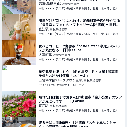
高浜(島根県)
駅
島根県出雲市
日刊Lazuda(ラズダ) - 島根・鳥取を知る、見る、食べる、遊ぶ、暮らすWebマガジン
濃厚だけど口どけふんわり。老舗和菓子店が手がける
『福泉堂カフェ』のソフトクリーム[出雲市] – 日刊
Lazuda
直江
駅
島根県出雲市
日刊Lazuda(ラズダ) - 島根・鳥取を知る、見る、食べる、遊ぶ、暮らすWebマガジン
食べるコーヒー!?出雲市『coffee stand 李庵』のパフ
ェが気になる – 日刊Lazuda
大津町
駅
島根県出雲市
日刊Lazuda(ラズダ) - 島根・鳥取を知る、見る、食べる、遊ぶ、暮らすWebマガジン
星空観察を楽しもう 6月の星空・月・火星 | 出雲市 |
子供とお出かけ情報「いこーよ」
出雲科学館パークタウン前
駅
島根県出雲市
子供とおでかけ情報サイト いこーよ
晴れた日は親子でおさんぽ♪出雲市『斐川公園』のツツ
ジが見ごろです – 日刊Lazuda
直江
駅
島根県出雲市
日刊Lazuda(ラズダ) - 島根・鳥取を知る、見る、食べる、遊ぶ、暮らすWebマガジン
焼きそば１皿500円～！出雲市『スヤキ屋ふくちゃ
ん』で満腹ランチ – 日刊Lazuda