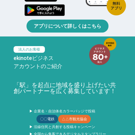
アプリについて詳しくはこちら
法人のお客様
ekinoteビジネス
アカウントのご紹介
「駅」を起点に地域を盛り上げたい共
創パートナーを広く募集しています！
▶ 企業名・自治体名カラーバッジで投稿
〇〇電鉄
△△市観光協会
▶ 沿線住民と共創する投稿キャンペーン
▶ 全国から集客できるデジタルスタンプラリー