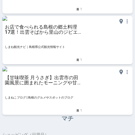
る、遊ぶ、暮らすWebマガジン
1
お店で食べられる島根の郷土料理
17選！出雲そばから里山のジビエ
まで、エリア別にご紹介 | しまね観
光ナビ｜島根県公式観光情報サイト
しまね観光ナビ｜島根県公式観光情報サイト
1
【甘味喫茶 月うさぎ】出雲市の田
園風景に囲まれたモーニングや甘味
がおすすめなカフェ | しまねこブロ
グ
しまねこブログ | 島根のグルメやスポットのブログ
1
マチ
ショッピング（日用品）