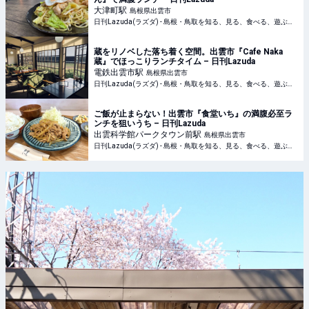
大津町
駅
島根県出雲市
日刊Lazuda(ラズダ) - 島根・鳥取を知る、見る、食べる、遊ぶ、暮らすWebマガジン
蔵をリノベした落ち着く空間。出雲市『Cafe Naka
蔵』でほっこりランチタイム – 日刊Lazuda
電鉄出雲市
駅
島根県出雲市
日刊Lazuda(ラズダ) - 島根・鳥取を知る、見る、食べる、遊ぶ、暮らすWebマガジン
ご飯が止まらない！出雲市『食堂いち』の満腹必至ラ
ンチを狙いうち – 日刊Lazuda
出雲科学館パークタウン前
駅
島根県出雲市
日刊Lazuda(ラズダ) - 島根・鳥取を知る、見る、食べる、遊ぶ、暮らすWebマガジン