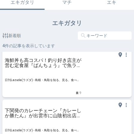
エキガタリ
マチ
エキ
エキガタリ
新着順
4
件の記事を表示しています
海鮮丼も高コスパ！釣り好き店主が
営む定食屋『ばんちょう』で魚ラン
チ -出雲市 – 日刊Lazuda
日刊Lazuda(ラズダ) - 島根・鳥取を知る、見る、食べ
る、遊ぶ、暮らすWebマガジン
9
下関発のカレーチェーン『カレーし
か勝たん』が出雲市に山陰初出店！
気になるラインナップは？ – 日刊
Lazuda
日刊Lazuda(ラズダ) - 島根・鳥取を知る、見る、食べ