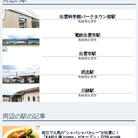
出雲科学館パークタウン前
駅
島根県出雲市
電鉄出雲市
駅
島根県出雲市
出雲市
駅
島根県出雲市
武志
駅
島根県出雲市
川跡
駅
島根県出雲市
周辺の駅の記事
松江で人気の“シャバシャバカレー”が出雲に！
『KARLY 禅 izumo』がオープン – 日刊Lazuda