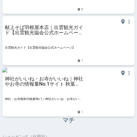
る、遊ぶ、暮らすWebマガジン
8
献上そば羽根屋本店｜出雲観光ガイ
ド【出雲観光協会公式ホームペー
ジ】
出雲観光ガイド【出雲観光協会公式ホームページ】
1
神社がいいね・お寺がいいね｜神社
やお寺の情報量No.1サイト 秋葉神
社の情報はこちら
神社・お寺御朱印検索No.1／神社がいいね・お寺がいい
ね
1
マチ
ショッピング（日用品）