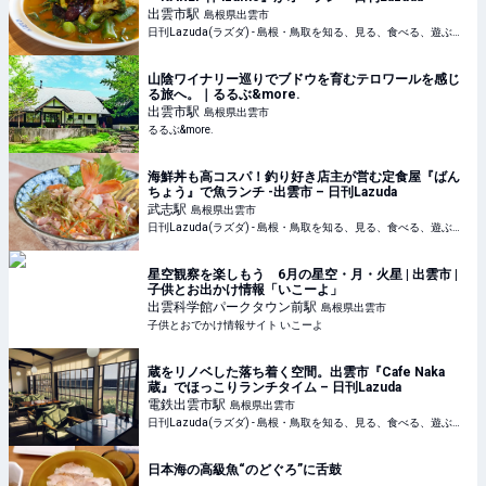
出雲市
駅
島根県出雲市
日刊Lazuda(ラズダ) - 島根・鳥取を知る、見る、食べる、遊ぶ、暮らすWebマガジン
山陰ワイナリー巡りでブドウを育むテロワールを感じ
る旅へ。｜るるぶ&more.
出雲市
駅
島根県出雲市
るるぶ&more.
海鮮丼も高コスパ！釣り好き店主が営む定食屋『ばん
ちょう』で魚ランチ -出雲市 – 日刊Lazuda
武志
駅
島根県出雲市
日刊Lazuda(ラズダ) - 島根・鳥取を知る、見る、食べる、遊ぶ、暮らすWebマガジン
星空観察を楽しもう 6月の星空・月・火星 | 出雲市 |
子供とお出かけ情報「いこーよ」
出雲科学館パークタウン前
駅
島根県出雲市
子供とおでかけ情報サイト いこーよ
蔵をリノベした落ち着く空間。出雲市『Cafe Naka
蔵』でほっこりランチタイム – 日刊Lazuda
電鉄出雲市
駅
島根県出雲市
日刊Lazuda(ラズダ) - 島根・鳥取を知る、見る、食べる、遊ぶ、暮らすWebマガジン
日本海の高級魚“のどぐろ”に舌鼓