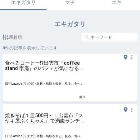
エキガタリ
マチ
エキ
エキガタリ
新着順
4
件の記事を表示しています
食べるコーヒー!?出雲市『coffee
stand 李庵』のパフェが気になる –
日刊Lazuda
日刊Lazuda(ラズダ) - 島根・鳥取を知る、見る、食べ
る、遊ぶ、暮らすWebマガジン
8
焼きそば１皿500円～！出雲市『ス
ヤキ屋ふくちゃん』で満腹ランチ –
日刊Lazuda
日刊Lazuda(ラズダ) - 島根・鳥取を知る、見る、食べ