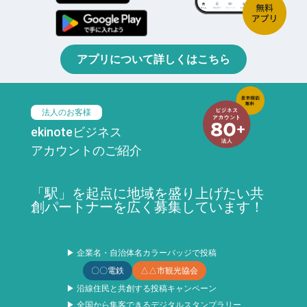
アプリについて詳しくはこちら
法人のお客様
ekinoteビジネス
アカウントのご紹介
「駅」を起点に地域を盛り上げたい共
創パートナーを広く募集しています！
▶ 企業名・自治体名カラーバッジで投稿
〇〇電鉄
△△市観光協会
▶ 沿線住民と共創する投稿キャンペーン
▶ 全国から集客できるデジタルスタンプラリー