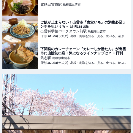
電鉄出雲市
駅
島根県出雲市
ご飯が止まらない！出雲市『食堂いち』の満腹必至ラ
ンチを狙いうち – 日刊Lazuda
出雲科学館パークタウン前
駅
島根県出雲市
日刊Lazuda(ラズダ) - 島根・鳥取を知る、見る、食べる、遊ぶ、暮らすWebマガジン
下関発のカレーチェーン『カレーしか勝たん』が出雲
市に山陰初出店！気になるラインナップは？ – 日刊
Lazuda
武志
駅
島根県出雲市
日刊Lazuda(ラズダ) - 島根・鳥取を知る、見る、食べる、遊ぶ、暮らすWebマガジン