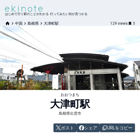
はじめて行く駅のことがわかる 行ってみたい街が見つかる
中国
島根県
大津町駅
129
views
3
おおつまち
大津町
駅
島根県出雲市
ポスト
シェア
URLをコピー