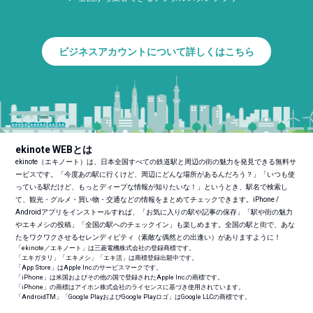
ビジネスアカウントについて詳しくはこちら
ekinote WEBとは
ekinote（エキノート）は、日本全国すべての鉄道駅と周辺の街の魅力を発見できる無料サ
ービスです。「今度あの駅に行くけど、周辺にどんな場所があるんだろう？」「いつも使
っている駅だけど、もっとディープな情報が知りたいな！」というとき、駅名で検索し
て、観光・グルメ・買い物・交通などの情報をまとめてチェックできます。iPhone /
Androidアプリをインストールすれば、「お気に入りの駅や記事の保存」「駅や街の魅力
やエキメシの投稿」「全国の駅へのチェックイン」も楽しめます。全国の駅と街で、あな
たをワクワクさせるセレンディピティ（素敵な偶然との出逢い）がありますように！
「ekinote／エキノート」は三菱電機株式会社の登録商標です。
「エキガタリ」「エキメシ」「エキ活」は商標登録出願中です。
「App Store」はApple Inc.のサービスマークです。
「iPhone」は米国およびその他の国で登録されたApple Inc.の商標です。
「iPhone」の商標はアイホン株式会社のライセンスに基づき使用されています。
「Android
TM
」「Google PlayおよびGoogle Playロゴ」はGoogle LLCの商標です。