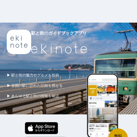
駅と街のガイドブックアプリ
▶ 駅と街の魅力やグルメを投稿
▶ 全国の駅に訪れた記録を残せる
▶ あらゆる駅と街の情報を確認