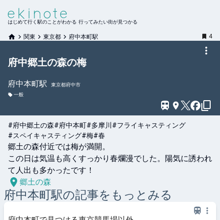
はじめて行く駅のことがわかる 行ってみたい街が見つかる
4
関東
東京都
府中本町駅
府中郷土の森の梅
府中本町
駅
東京都府中市
一般
#府中郷土の森
#府中本町
#多摩川
#フライキャスティング
#スペイキャスティング
#梅
#春
郷土の森付近では梅が満開。

この日は気温も高くすっかり春爛漫でした。陽気に誘われ
て人出も多かったです！
郷土の森
府中本町
駅の記事をもっとみる
府中本町で見つける東京競馬場以外