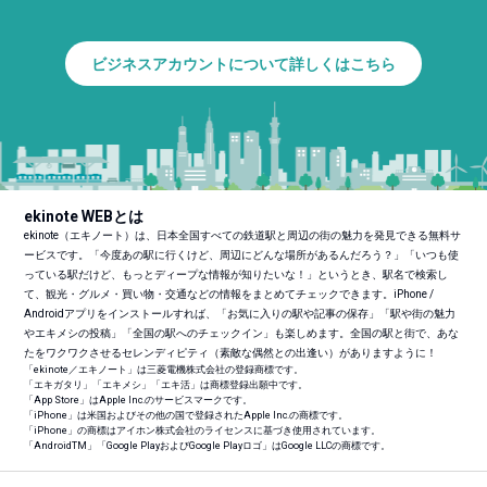
ビジネスアカウントについて詳しくはこちら
ekinote WEBとは
ekinote（エキノート）は、日本全国すべての鉄道駅と周辺の街の魅力を発見できる無料サ
ービスです。「今度あの駅に行くけど、周辺にどんな場所があるんだろう？」「いつも使
っている駅だけど、もっとディープな情報が知りたいな！」というとき、駅名で検索し
て、観光・グルメ・買い物・交通などの情報をまとめてチェックできます。iPhone /
Androidアプリをインストールすれば、「お気に入りの駅や記事の保存」「駅や街の魅力
やエキメシの投稿」「全国の駅へのチェックイン」も楽しめます。全国の駅と街で、あな
たをワクワクさせるセレンディピティ（素敵な偶然との出逢い）がありますように！
「ekinote／エキノート」は三菱電機株式会社の登録商標です。
「エキガタリ」「エキメシ」「エキ活」は商標登録出願中です。
「App Store」はApple Inc.のサービスマークです。
「iPhone」は米国およびその他の国で登録されたApple Inc.の商標です。
「iPhone」の商標はアイホン株式会社のライセンスに基づき使用されています。
「Android
TM
」「Google PlayおよびGoogle Playロゴ」はGoogle LLCの商標です。