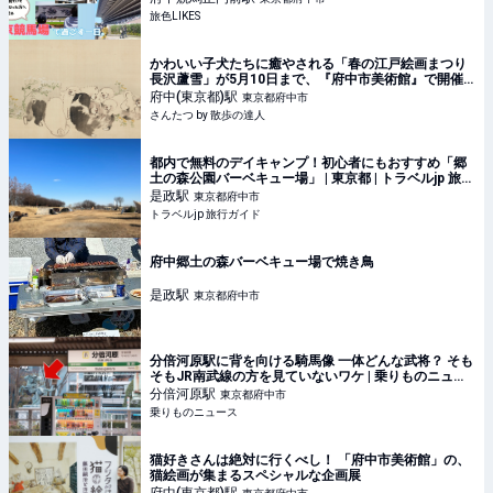
旅色LIKES
かわいい子犬たちに癒やされる「春の江戸絵画まつり
長沢蘆雪」が5月10日まで、『府中市美術館』で開催
中！｜さんたつ by 散歩の達人
府中(東京都)
駅
東京都府中市
さんたつ by 散歩の達人
都内で無料のデイキャンプ！初心者にもおすすめ「郷
土の森公園バーベキュー場」 | 東京都 | トラベルjp 旅行
ガイド
是政
駅
東京都府中市
トラベルjp 旅行ガイド
府中郷土の森バーベキュー場で焼き鳥
是政
駅
東京都府中市
分倍河原駅に背を向ける騎馬像 一体どんな武将？ そも
そもJR南武線の方を見ていないワケ | 乗りものニュー
ス
分倍河原
駅
東京都府中市
乗りものニュース
猫好きさんは絶対に行くべし！ 「府中市美術館」の、
猫絵画が集まるスペシャルな企画展