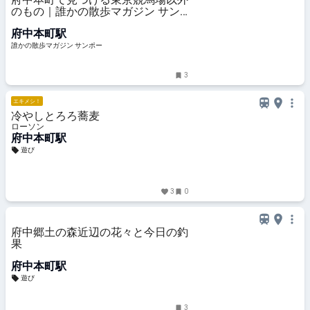
のもの｜誰かの散歩マガジン サン
ポー
府中本町駅
誰かの散歩マガジン サンポー
3
エキメシ！
冷やしとろろ蕎麦
ローソン
府中本町駅
遊び
3
0
府中郷土の森近辺の花々と今日の釣
果
府中本町駅
遊び
3