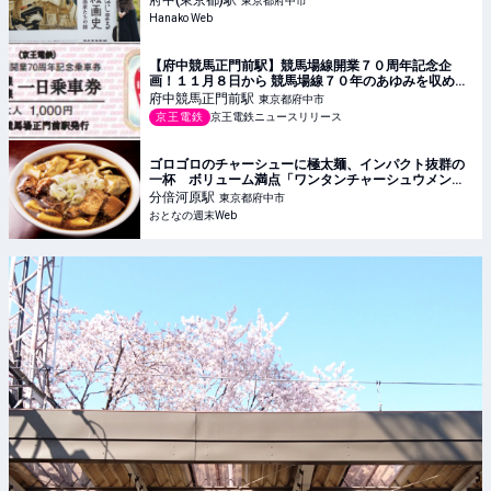
府中(東京都)
駅
東京都府中市
Hanako Web
【府中競馬正門前駅】競馬場線開業７０周年記念企
画！１１月８日から 競馬場線７０年のあゆみを収めた
記念乗車券を発売します！
府中競馬正門前
駅
東京都府中市
京王電鉄
京王電鉄ニュースリリース
ゴロゴロのチャーシューに極太麺、インパクト抜群の
一杯 ボリューム満点「ワンタンチャーシュウメン」
の衝撃 - おとなの週末Web
分倍河原
駅
東京都府中市
おとなの週末Web