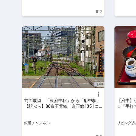
2
前面展望 「東府中駅」から「府中駅」
【府中】
【駅ぶら】06京王電鉄 京王線135 | コ
☆「手打ち
ラム | 鉄道チャンネル
鉄道チャンネル
リビング多摩
王子、昭島
け、習い事