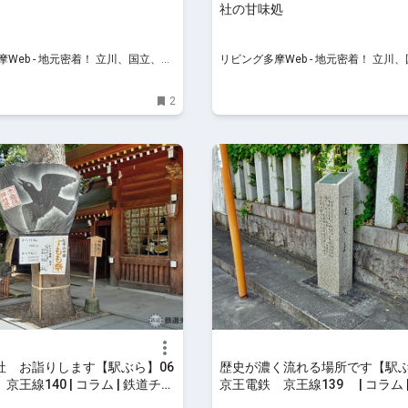
社の甘味処
Web - 地元密着！ 立川、国立、八
リビング多摩Web - 地元密着！ 立川
ほかのグルメ、イベント、お出か
王子、昭島ほかのグルメ、イベント、
情報
け、習い事情報
2
社 お詣りします【駅ぶら】06
歴史が濃く流れる場所です【駅ぶ
京王線140 | コラム | 鉄道チャ
京王電鉄 京王線139 | コラム 
ャンネル