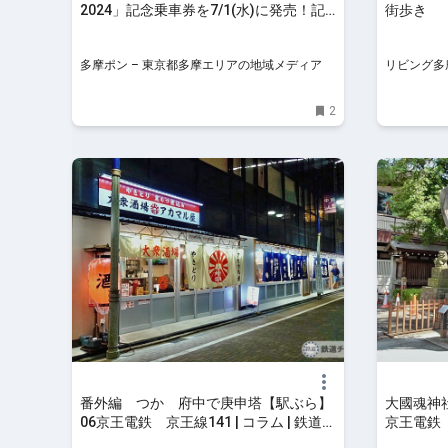
2024」記念乗車券を7/1(水)に発売！記
街歩き
念ヘッドマーク列車も – 多摩ポン
多摩ポン – 東京都多摩エリアの地域メディア
リビング多摩
王子、昭島
け、習い事
2
番外編 つか 府中で庚申塔【駅ぶら】
大國魂神
06京王電鉄 京王線141 | コラム | 鉄道チ
京王電鉄 
ャンネル
ンネル