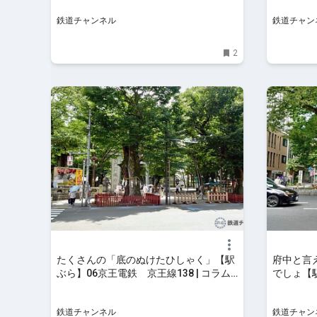
鉄道チャンネル
鉄道チャン
2
たくさんの「底のぬけたひしゃく」【駅
府中と言
ぶら】06京王電鉄 京王線138 | コラム |
でしょ【
鉄道チャンネル
137 | 
鉄道チャンネル
鉄道チャン