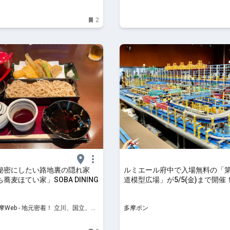
2
秘密にしたい路地裏の隠れ家
ルミエール府中で入場無料の「第
蕎麦ほてい家」SOBA DINING
道模型広場」が5/5(金)まで開催
ールの世界をフォトレポート
Web - 地元密着！ 立川、国立、八
多摩ポン
ほかのグルメ、イベント、お出か
情報