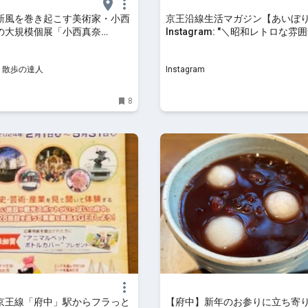
新風を巻き起こす美術家・小西
京王沿線生活マガジン【あいぼり
の大規模個展「小西真奈
Instagram: "＼昭和レトロな雰
er」が12月14日～2025年2月24
沢カレータイム／ 〻カレーダイニング
中市美術館』で開催｜さんたつ
Chai 〻 「カレーダイニングChai 」で味
y 散歩の達人
Instagram
の達人
わうWハンバーグカレー?
8
京王線「府中」駅からフラっと
【府中】新年のお参りに立ち寄