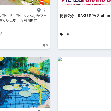
徒歩2分：RAKU SPA Statio
ル府中で「府中のまんなかフェ
鉄道模型広場」も同時開催
聞
一般
9