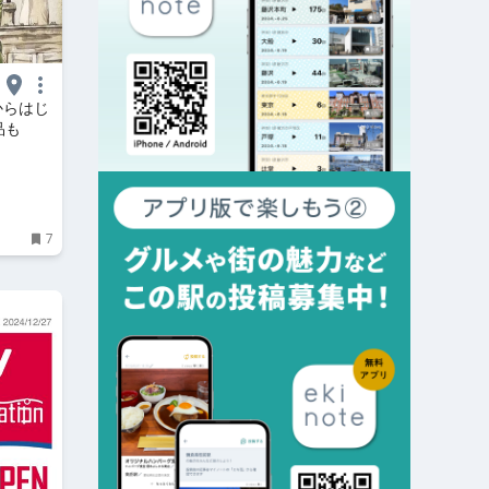
からはじ
品も
7