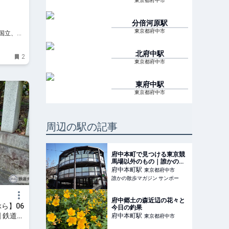
東京都府中市
分倍河原
駅
東京都府中市
、国立、八
お出か
北府中
駅
2
東京都府中市
東府中
駅
東京都府中市
周辺の駅の記事
府中本町で見つける東京競
馬場以外のもの｜誰かの散
歩マガジン サンポー
府中本町
駅
東京都府中市
誰かの散歩マガジン サンポー
府中郷土の森近辺の花々と
ら】06
今日の釣果
| 鉄道チ
府中本町
駅
東京都府中市