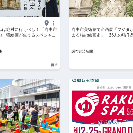
んは絶対に行くべし！ 「府中市
府中市美術館で企画展「フジタ
の、猫絵画が集まるスペシャル
まる猫の絵画史」 26人の猫作
b
調布経済新聞
5