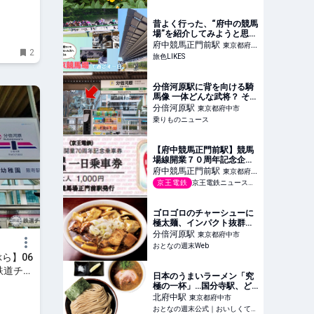
昔よく行った、“府中の競馬
場”を紹介してみようと思
う。｜旅色LIKES
府中競馬正門前
駅
東京都府中
2
旅色LIKES
市
分倍河原駅に背を向ける騎
馬像 一体どんな武将？ そも
そもJR南武線の方を見てい
分倍河原
駅
東京都府中市
ないワケ | 乗りものニュー
乗りものニュース
ス
【府中競馬正門前駅】競馬
場線開業７０周年記念企
画！１１月８日から 競馬場
府中競馬正門前
駅
東京都府中
線７０年のあゆみを収めた
京王電鉄
京王電鉄ニュースリリース
市
記念乗車券を発売します！
ゴロゴロのチャーシューに
極太麺、インパクト抜群の
一杯 ボリューム満点「ワ
分倍河原
駅
東京都府中市
ンタンチャーシュウメン」
おとなの週末Web
の衝撃 - おとなの週末Web
ら】06
 鉄道チャ
日本のうまいラーメン「究
極の一杯」…国分寺駅、ど
っしり濃厚な「極太つけ
北府中
駅
東京都府中市
麺」がウマすぎる…！ - お
おとなの週末公式｜おいしくて、ためになる食のニュースサイト