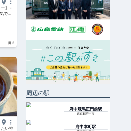
ー】 -
囲気で贅
8
周辺の駅
府中競馬正門前
駅
東京都府中市
府中本町
駅
りたい神