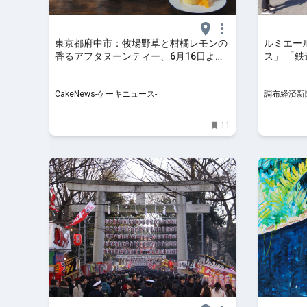
東京都府中市：牧場野草と柑橘レモンの
ルミエー
香るアフタヌーンティー、6月16日より
ス」 「
期間限定展開
CakeNews-ケーキニュース-
調布経済新
11