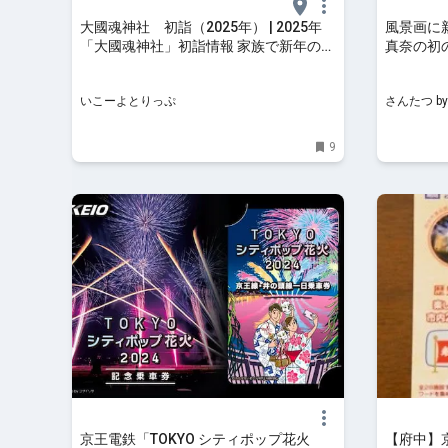
大國魂神社 初詣（2025年） | 2025年
風景画に
「大國魂神社」初詣情報 家族で新年のご
真奈の初
挨拶に行こう！ | 東京都府中市 | いこー
Wherev
よとりっぷ
日、『府
いこーよとりっぷ
さんたつ b
by 散歩
9
京王電鉄「TOKYO シティポップ花火
【府中】