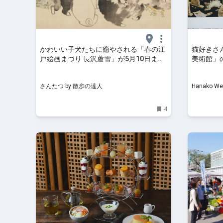
かわいい子犬たちに癒やされる「春の江
猫好きさ
戸絵画まつり 長沢蘆雪」が5月10日ま
美術館」
で、『府中市美術館』で開催中！｜さん
な企画展
たつ by 散歩の達人
さんたつ by 散歩の達人
Hanako We
4