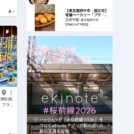
となの週末公式｜おいしく
て、ためになる食のニュー
スサイト
【東京都府中市・国立市】
2
老舗ベーカリー「プチ・ア
ンジュ」、「カレーパング
北府中
駅
東京都府中市
ランプリ」で8年連続金賞
STRAIGHT PRESS
受賞！
9回 鉄
！プラレ