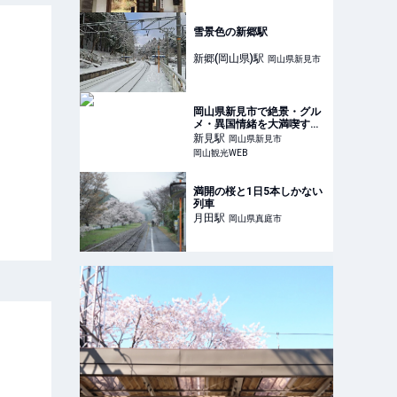
雪景色の新郷駅
新郷(岡山県)
駅
岡山県新見市
岡山県新見市で絶景・グル
メ・異国情緒を大満喫する
1日2泊の旅！
新見
駅
岡山県新見市
岡山観光WEB
満開の桜と1日5本しかない
列車
月田
駅
岡山県真庭市