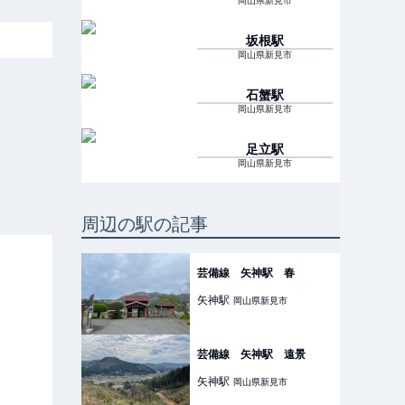
岡山県新見市
坂根
駅
岡山県新見市
石蟹
駅
岡山県新見市
足立
駅
岡山県新見市
周辺の駅の記事
芸備線 矢神駅 春
矢神
駅
岡山県新見市
芸備線 矢神駅 遠景
矢神
駅
岡山県新見市