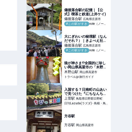
備後落合駅の記憶｜【公
式】喫茶と鉄道(上井ケイ)
備後落合
駅
広島県庄原市
#この駅がすき
note（ノート）
大にぎわいの秘境駅（なん
だそれ？）｜きよべえ社会
科の窓(佐藤清崇)
備後落合
駅
広島県庄原市
#この駅がすき
note（ノート）
狼が神さま!?全国的に珍し
い岡山県高梁市の「木野山
神社」 | 岡山県 | トラベルjp
木野山
駅
岡山県高梁市
旅行ガイド
トラベルjp 旅行ガイド
入国する？日南町の山あい
で見つけた『にちなんちび
っこ王国』 – 日刊Lazuda
上菅
駅
鳥取県日野郡日野町
日刊Lazuda(ラズダ) - 島根・鳥取を知る、見る、食べる、遊ぶ、暮らすWebマガジン
方谷駅
方谷
駅
岡山県高梁市