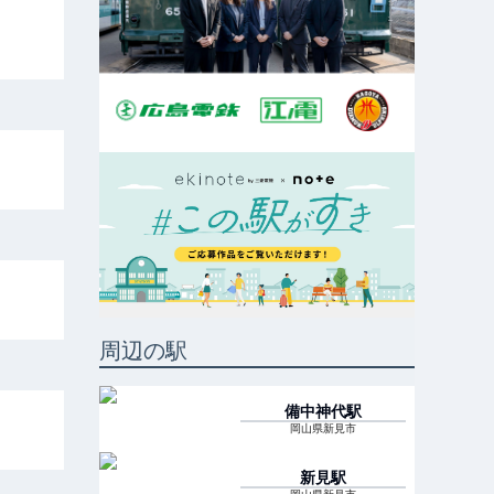
周辺の駅
備中神代
駅
岡山県新見市
新見
駅