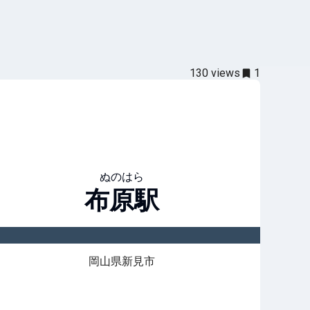
130
views
1
ぬのはら
布原
駅
岡山県新見市