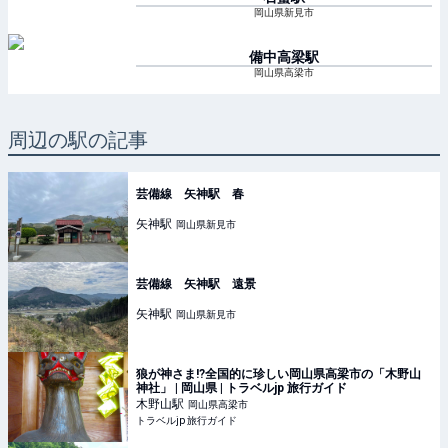
岡山県新見市
備中高梁
駅
岡山県高梁市
周辺の駅の記事
芸備線 矢神駅 春
矢神
駅
岡山県新見市
芸備線 矢神駅 遠景
矢神
駅
岡山県新見市
狼が神さま!?全国的に珍しい岡山県高梁市の「木野山
神社」 | 岡山県 | トラベルjp 旅行ガイド
木野山
駅
岡山県高梁市
トラベルjp 旅行ガイド