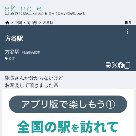
はじめて行く駅のことがわかる 行ってみたい街が見つかる
8
中国
岡山県
方谷駅
方谷駅
方谷
駅
岡山県高梁市
遊び
駅長さんか分からないけど

お迎えして頂きました🐱