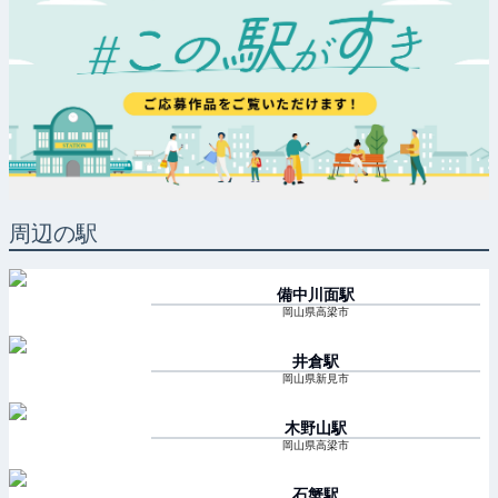
周辺の駅
備中川面
駅
岡山県高梁市
井倉
駅
岡山県新見市
木野山
駅
岡山県高梁市
石蟹
駅