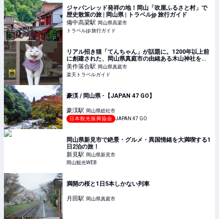
ジャパンレッド発祥の地！岡山「吹屋ふるさと村」で
歴史散策の旅 | 岡山県 | トラベルjp 旅行ガイド
備中高梁
駅
岡山県高梁市
トラベルjp 旅行ガイド
リアル招き猫「てんちゃん」が話題に。1200年以上前
に創建された、岡山県真庭市の由緒ある木山神社をご
紹介 【楽天トラベル】
美作落合
駅
岡山県真庭市
楽天トラベルガイド
豪渓 / 岡山県 -【JAPAN 47 GO】
豪渓
駅
岡山県総社市
日本観光振興協会
JAPAN 47 GO
岡山県新見市で絶景・グルメ・異国情緒を大満喫する1
日2泊の旅！
新見
駅
岡山県新見市
岡山観光WEB
満開の桜と1日5本しかない列車
月田
駅
岡山県真庭市