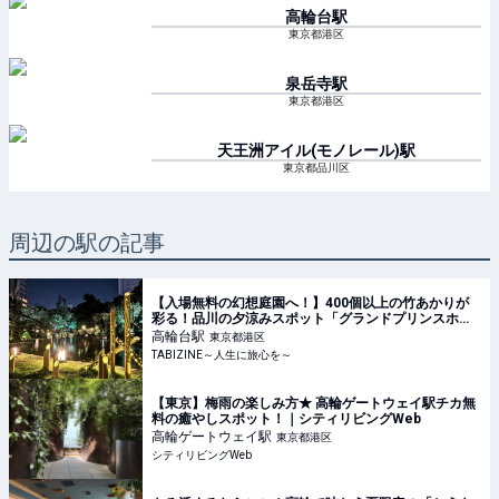
高輪台
駅
東京都港区
泉岳寺
駅
東京都港区
天王洲アイル(モノレール)
駅
東京都品川区
周辺の駅の記事
【入場無料の幻想庭園へ！】400個以上の竹あかりが
彩る！品川の夕涼みスポット「グランドプリンスホテ
ル高輪」を現地レビュー
高輪台
駅
東京都港区
TABIZINE～人生に旅心を～
【東京】梅雨の楽しみ方★ 高輪ゲートウェイ駅チカ無
料の癒やしスポット！｜シティリビングWeb
高輪ゲートウェイ
駅
東京都港区
シティリビングWeb