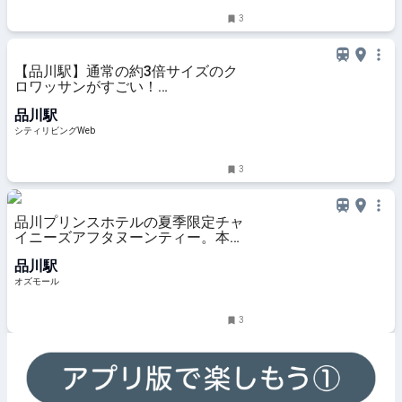
3
【品川駅】通常の約3倍サイズのク
ロワッサンがすごい！
「BOUL'ANGE（ブール アンジ
品川駅
ュ）」エキュート品川が7月16日
（木）オープン｜シティリビング
シティリビングWeb
Web
3
品川プリンスホテルの夏季限定チャ
イニーズアフタヌーンティー。本格
点心やマンゴーなどの中華スイーツ
品川駅
を - OZmall
オズモール
3