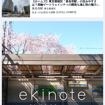
【ホームズ】東京都港区「泉岳寺駅」の住みやすさ
は？高輪ゲートウェイシティの開発も進む街の魅力 |
住まいのお役立ち情報
泉岳寺
駅
東京都港区
住まいのお役立ち情報【LIFULL HOME'S】