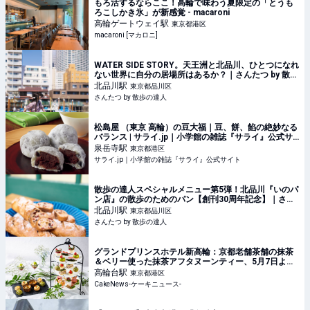
もろ活するならここ！高輪で味わう夏限定の「とうも
ろこしかき氷」が新感覚 - macaroni
高輪ゲートウェイ
駅
東京都港区
macaroni [マカロニ]
WATER SIDE STORY。天王洲と北品川、ひとつになれ
ない世界に自分の居場所はあるか？｜さんたつ by 散歩
の達人
北品川
駅
東京都品川区
さんたつ by 散歩の達人
松島屋 （東京 高輪）の豆大福｜豆、餅、餡の絶妙なる
バランス | サライ.jp｜小学館の雑誌『サライ』公式サ
イト
泉岳寺
駅
東京都港区
サライ.jp｜小学館の雑誌『サライ』公式サイト
散歩の達人スペシャルメニュー第5弾！北品川『いのパ
ン店』の散歩のためのパン【創刊30周年記念】｜さん
たつ by 散歩の達人
北品川
駅
東京都品川区
さんたつ by 散歩の達人
グランドプリンスホテル新高輪：京都老舗茶舗の抹茶
＆ベリー使った抹茶アフタヌーンティー、5月7日より
約2ヵ月間展開
高輪台
駅
東京都港区
CakeNews-ケーキニュース-