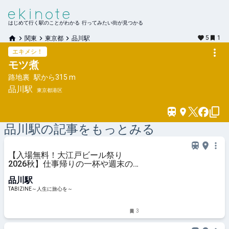
はじめて行く駅のことがわかる 行ってみたい街が見つかる
5
1
関東
東京都
品川駅
エキメシ！
モツ煮
路地裏
駅から
315 m
品川
駅
東京都港区
品川
駅の記事をもっとみる
【入場無料！大江戸ビール祭り
2026秋】仕事帰りの一杯や週末の
昼飲みにも！全国のクラフトビール
品川駅
が大集合｜品川 | TABIZINE～人生に
旅心を～
TABIZINE～人生に旅心を～
3