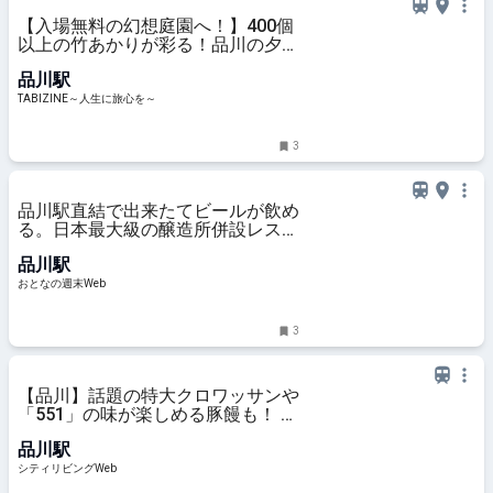
【入場無料の幻想庭園へ！】400個
以上の竹あかりが彩る！品川の夕涼
みスポット「グランドプリンスホテ
品川駅
ル高輪」を現地レビュー | TABIZINE
～人生に旅心を～
TABIZINE～人生に旅心を～
3
品川駅直結で出来たてビールが飲め
る。日本最大級の醸造所併設レスト
ランが間口広く迎え入れてくれる
品川駅
おとなの週末Web
3
【品川】話題の特大クロワッサンや
「551」の味が楽しめる豚饅も！ 今
すぐ行きたい駅ナカ＆周辺グルメ｜
品川駅
シティリビングWeb
シティリビングWeb