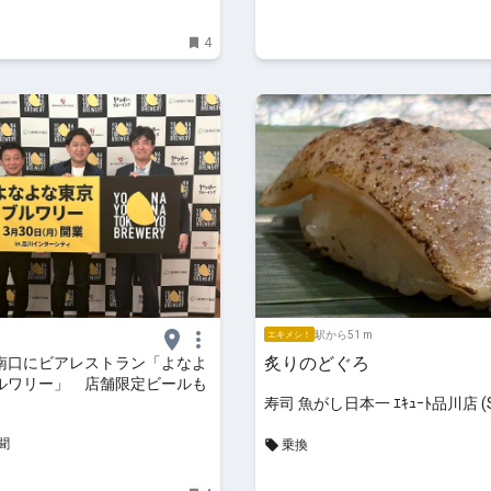
4
駅から51 m
エキメシ！
炙りのどぐろ
南口にビアレストラン「よなよ
ルワリー」 店舗限定ビールも
寿司 魚がし日本一 ｴｷｭｰﾄ品川店 (S
UOGASHI-NIHON-ICHI)
聞
乗換