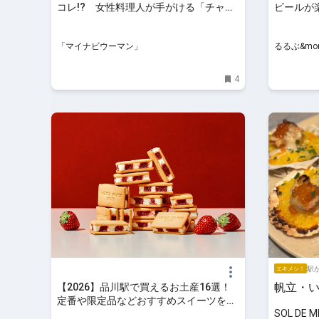
コレ!? 女性料理人が手がける「チャイ
ビールが楽し
ニーズアフタヌーンティー」提供開始
BREWER
「マイナビウーマン」
るるぶ&mor
4
駅か
エキメシ！
帆立・
【2026】品川駅で買えるお土産16選！
定番や限定品などおすすめスイーツを紹
SOL DE
介 ｜じゃらんニュース