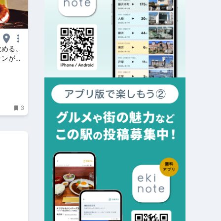
飲める。
ランが間
3