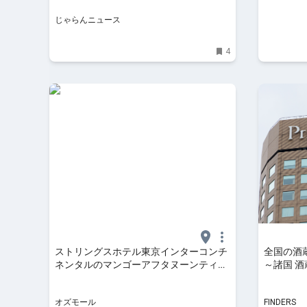
港南口
じゃらんニュース
4
ストリングスホテル東京インターコンチ
全国の酒蔵
ネンタルのマンゴーアフタヌーンティ
～諸国 
ー。宮崎マンゴーのプリンも！ - OZmall
テルで開催
オズモール
FINDERS