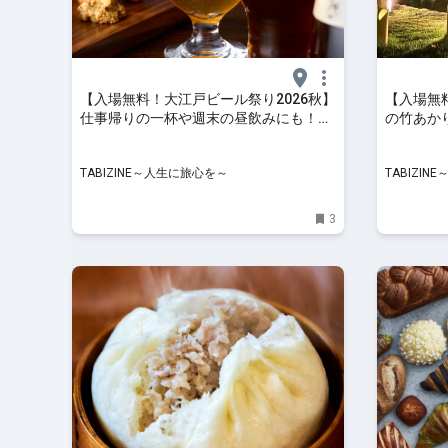
【入場無料！大江戸ビール祭り2026秋】
【入場無
仕事帰りの一杯や週末の昼飲みにも！全
の竹あか
国のクラフトビールが大集合｜品川 |
ト「グラ
TABIZINE～人生に旅心を～
地レビュー 
TABIZINE～人生に旅心を～
TABIZI
3