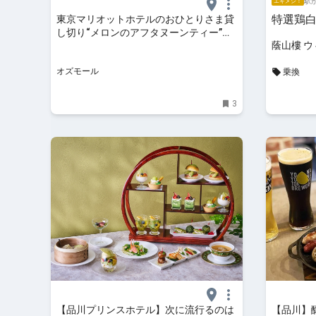
駅か
エキメシ！
特選鶏
東京マリオットホテルのおひとりさま貸
し切り“メロンのアフタヌーンティー”編
蔭山樓 
集部レポ - OZmall
オズモール
乗換
3
【品川プリンスホテル】次に流行るのは
【品川】