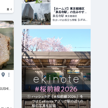
約2ヵ月間展開
【ホームズ】東京都港区
4
「泉岳寺駅」の住みやすさ
は？高輪ゲートウェイシテ
泉岳寺
駅
東京都港区
ィの開発も進む街の魅力 |
住まいのお役立ち情報【LIFULL HOME'S】
住まいのお役立ち情報
USHI