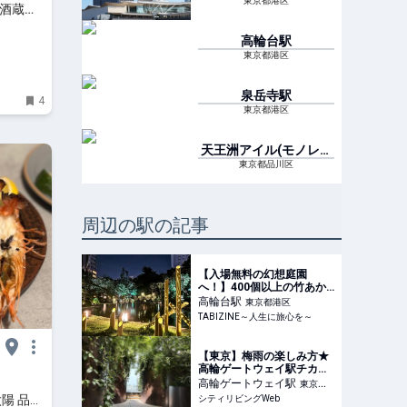
東京都港区
 酒蔵め
高輪台
駅
東京都港区
泉岳寺
駅
4
東京都港区
天王洲アイル(モノレー
ル)
駅
東京都品川区
周辺の駅の記事
【入場無料の幻想庭園
へ！】400個以上の竹あか
りが彩る！品川の夕涼みス
高輪台
駅
東京都港区
ポット「グランドプリンス
TABIZINE～人生に旅心を～
ホテル高輪」を現地レビュ
ー
【東京】梅雨の楽しみ方★
高輪ゲートウェイ駅チカ無
料の癒やしスポット！｜シ
高輪ゲートウェイ
駅
東京都
ティリビングWeb
の太陽 品川
シティリビングWeb
港区