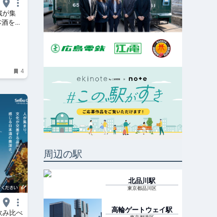
蔵が集
本酒をめ
4
周辺の駅
北品川
駅
東京都品川区
高輪ゲートウェイ
駅
飲み比べ