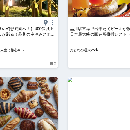
料の幻想庭園へ！】400個以上
品川駅直結で出来たてビールが
りが彩る！品川の夕涼みスポッ
日本最大級の醸造所併設レスト
ンドプリンスホテル高輪」を現
口広く迎え入れてくれる
| TABIZINE～人生に旅心を～
NE～人生に旅心を～
おとなの週末Web
3