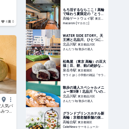
もろ活するならここ！高輪
で味わう夏限定の「とうも
ろこしかき氷」が新感覚 -
高輪ゲートウェイ
駅
東京都
4
0
macaroni
macaroni [マカロニ]
港区
WATER SIDE STORY。天
王洲と北品川、ひとつにな
れない世界に自分の居場所
北品川
駅
東京都品川区
はあるか？｜さんたつ by
さんたつ by 散歩の達人
散歩の達人
松島屋 （東京 高輪）の豆大
福｜豆、餅、餡の絶妙なる
バランス | サライ.jp｜小学
泉岳寺
駅
東京都港区
館の雑誌『サライ』公式サ
サライ.jp｜小学館の雑誌『サライ』公式サイト
イト
散歩の達人スペシャルメニ
ュー第5弾！北品川『いの
パン店』の散歩のためのパ
北品川
駅
東京都品川区
ン【創刊30周年記念】｜さ
さんたつ by 散歩の達人
んたつ by 散歩の達人
だ人気パ
ちみつデ
グランドプリンスホテル新
スタート
高輪：京都老舗茶舗の抹茶
＆ベリー使った抹茶アフタ
高輪台
駅
東京都港区
ヌーンティー、5月7日より
CakeNews-ケーキニュース-