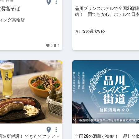
ら197 m
白湯塩そば
品川プリンスホテルで全国28酒
結！ 雨でも安心、ホテルで日
ウィング高輪店
ぐる旅
おとなの週末Web
5
1
醸造所併設！ できたてクラフト
全国28の酒蔵が集結！ 品川で