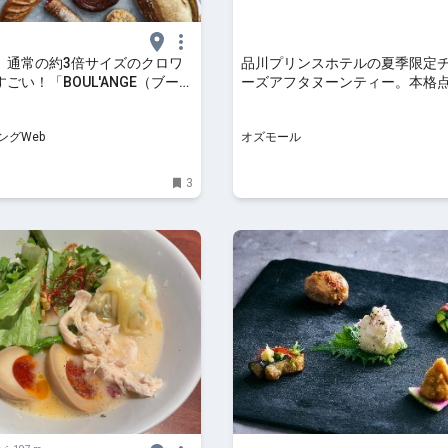
】通常の約3倍サイズのクロワ
品川プリンスホテルの夏季限定
ごい！「BOUL'ANGE（ブール
ーズアフタヌーンティー。本格
）」エキュート品川が7月16日
ンゴーなどの中華スイーツを - OZ
ープン｜シティリビングWeb
ングWeb
オズモール
3