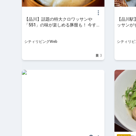
【品川】話題の特大クロワッサンや
【品川駅
「551」の味が楽しめる豚饅も！ 今すぐ
ッサンがす
行きたい駅ナカ＆周辺グルメ｜シティリ
アンジュ
ビングWeb
（木）オ
シティリビングWeb
シティリビ
3