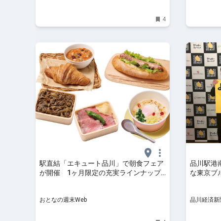
4
駅直結「エキュート品川」で朝食フェア
品川駅港
が開催 1ヶ月限定の充実ラインナップ
な東京ブ
とは
おとなの週末Web
品川経済新