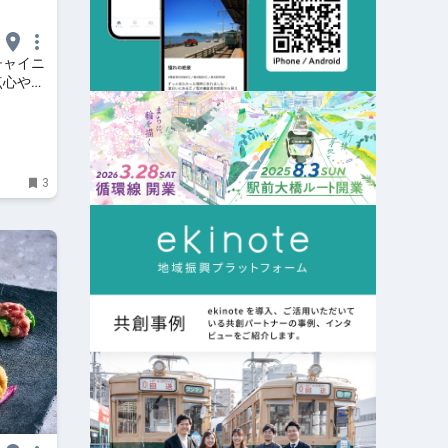
チャイニ
点心やマ
mall
3