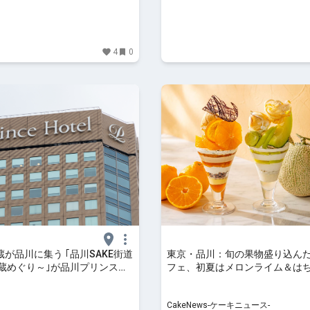
港南口
4
0
が品川に集う ｢品川SAKE街道
東京・品川：旬の果物盛り込ん
酒蔵めぐり～｣が品川プリンスホ
フェ、初夏はメロンライム＆は
｜FINDERS
コポンの2種展開 5月1日より
CakeNews-ケーキニュース-