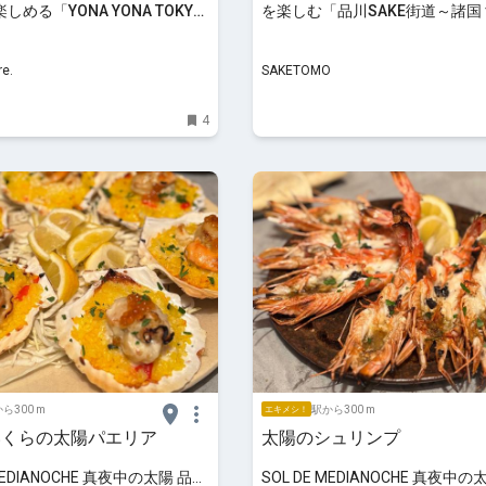
める「YONA YONA TOKYO
を楽しむ「品川SAKE街道～諸国
Y」｜るるぶ&more.
ぐり～」開催
e.
SAKETOMO
4
ら300 m
駅から300 m
エキメシ！
いくらの太陽パエリア
太陽のシュリンプ
 MEDIANOCHE 真夜中の太陽 品川
SOL DE MEDIANOCHE 真夜中