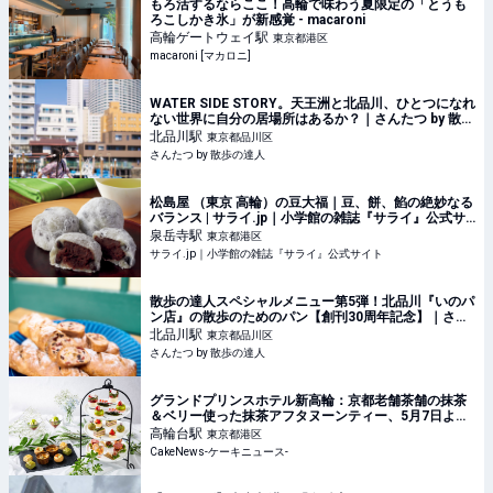
もろ活するならここ！高輪で味わう夏限定の「とうも
ろこしかき氷」が新感覚 - macaroni
高輪ゲートウェイ
駅
東京都港区
macaroni [マカロニ]
WATER SIDE STORY。天王洲と北品川、ひとつになれ
ない世界に自分の居場所はあるか？｜さんたつ by 散歩
の達人
北品川
駅
東京都品川区
さんたつ by 散歩の達人
松島屋 （東京 高輪）の豆大福｜豆、餅、餡の絶妙なる
バランス | サライ.jp｜小学館の雑誌『サライ』公式サ
イト
泉岳寺
駅
東京都港区
サライ.jp｜小学館の雑誌『サライ』公式サイト
散歩の達人スペシャルメニュー第5弾！北品川『いのパ
ン店』の散歩のためのパン【創刊30周年記念】｜さん
たつ by 散歩の達人
北品川
駅
東京都品川区
さんたつ by 散歩の達人
グランドプリンスホテル新高輪：京都老舗茶舗の抹茶
＆ベリー使った抹茶アフタヌーンティー、5月7日より
約2ヵ月間展開
高輪台
駅
東京都港区
CakeNews-ケーキニュース-