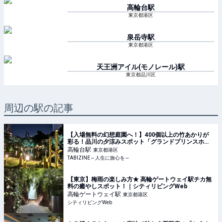
高輪台
駅
東京都港区
泉岳寺
駅
東京都港区
天王洲アイル(モノレール)
駅
東京都品川区
周辺の駅の記事
【入場無料の幻想庭園へ！】400個以上の竹あかりが
彩る！品川の夕涼みスポット「グランドプリンスホテ
ル高輪」を現地レビュー
高輪台
駅
東京都港区
TABIZINE～人生に旅心を～
【東京】梅雨の楽しみ方★ 高輪ゲートウェイ駅チカ無
料の癒やしスポット！｜シティリビングWeb
高輪ゲートウェイ
駅
東京都港区
シティリビングWeb