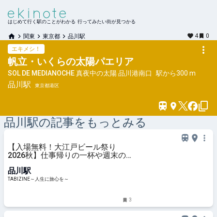
はじめて行く駅のことがわかる 行ってみたい街が見つかる
4
0
関東
東京都
品川駅
エキメシ！
帆立・いくらの太陽パエリア
SOL DE MEDIANOCHE 真夜中の太陽 品川港南口
駅から
300 m
品川
駅
東京都港区
品川
駅の記事をもっとみる
【入場無料！大江戸ビール祭り
2026秋】仕事帰りの一杯や週末の
昼飲みにも！全国のクラフトビール
品川駅
が大集合｜品川 | TABIZINE～人生に
旅心を～
TABIZINE～人生に旅心を～
3