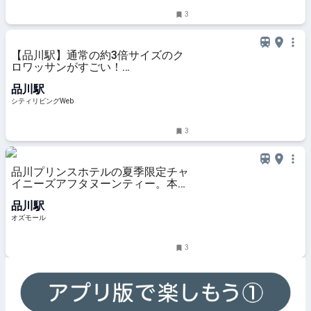
3
【品川駅】通常の約3倍サイズのク
ロワッサンがすごい！
「BOUL'ANGE（ブール アンジ
品川駅
ュ）」エキュート品川が7月16日
（木）オープン｜シティリビング
シティリビングWeb
Web
3
品川プリンスホテルの夏季限定チャ
イニーズアフタヌーンティー。本格
点心やマンゴーなどの中華スイーツ
品川駅
を - OZmall
オズモール
3