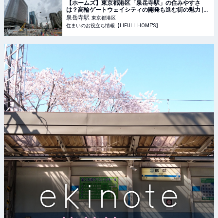
【ホームズ】東京都港区「泉岳寺駅」の住みやすさ
は？高輪ゲートウェイシティの開発も進む街の魅力 |
住まいのお役立ち情報
泉岳寺
駅
東京都港区
住まいのお役立ち情報【LIFULL HOME'S】