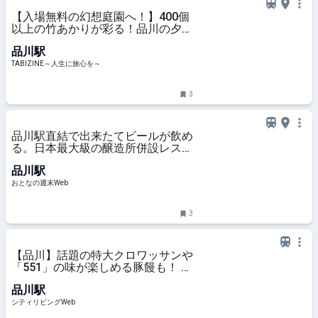
【入場無料の幻想庭園へ！】400個
以上の竹あかりが彩る！品川の夕涼
みスポット「グランドプリンスホテ
品川駅
ル高輪」を現地レビュー | TABIZINE
～人生に旅心を～
TABIZINE～人生に旅心を～
3
品川駅直結で出来たてビールが飲め
る。日本最大級の醸造所併設レスト
ランが間口広く迎え入れてくれる
品川駅
おとなの週末Web
3
【品川】話題の特大クロワッサンや
「551」の味が楽しめる豚饅も！ 今
すぐ行きたい駅ナカ＆周辺グルメ｜
品川駅
シティリビングWeb
シティリビングWeb