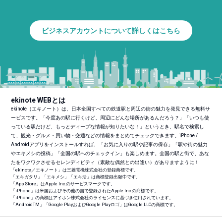
ビジネスアカウントについて詳しくはこちら
ekinote WEBとは
ekinote（エキノート）は、日本全国すべての鉄道駅と周辺の街の魅力を発見できる無料サ
ービスです。「今度あの駅に行くけど、周辺にどんな場所があるんだろう？」「いつも使
っている駅だけど、もっとディープな情報が知りたいな！」というとき、駅名で検索し
て、観光・グルメ・買い物・交通などの情報をまとめてチェックできます。iPhone /
Androidアプリをインストールすれば、「お気に入りの駅や記事の保存」「駅や街の魅力
やエキメシの投稿」「全国の駅へのチェックイン」も楽しめます。全国の駅と街で、あな
たをワクワクさせるセレンディピティ（素敵な偶然との出逢い）がありますように！
「ekinote／エキノート」は三菱電機株式会社の登録商標です。
「エキガタリ」「エキメシ」「エキ活」は商標登録出願中です。
「App Store」はApple Inc.のサービスマークです。
「iPhone」は米国およびその他の国で登録されたApple Inc.の商標です。
「iPhone」の商標はアイホン株式会社のライセンスに基づき使用されています。
「Android
TM
」「Google PlayおよびGoogle Playロゴ」はGoogle LLCの商標です。