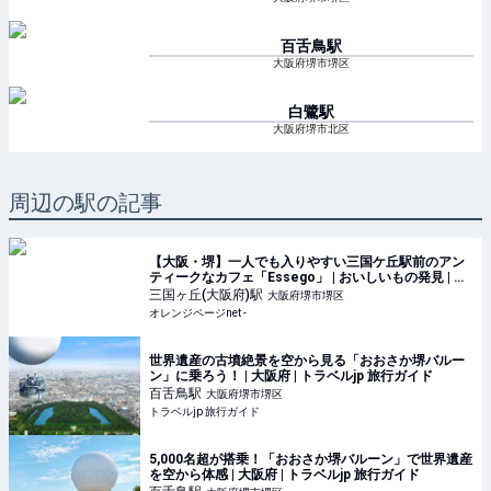
百舌鳥
駅
大阪府堺市堺区
白鷺
駅
大阪府堺市北区
周辺の駅の記事
【大阪・堺】一人でも入りやすい三国ケ丘駅前のアン
ティークなカフェ「Essego」 | おいしいもの発見 | オ
レンジページnet
三国ヶ丘(大阪府)
駅
大阪府堺市堺区
オレンジページnet -
世界遺産の古墳絶景を空から見る「おおさか堺バルー
ン」に乗ろう！ | 大阪府 | トラベルjp 旅行ガイド
百舌鳥
駅
大阪府堺市堺区
トラベルjp 旅行ガイド
5,000名超が搭乗！「おおさか堺バルーン」で世界遺産
を空から体感 | 大阪府 | トラベルjp 旅行ガイド