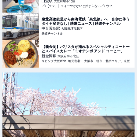
ーツとは？ - ufu. [ウフ。]
白鷺
駅
大阪府堺市北区
ufu. [ウフ。] - スイーツがないと始まらないufu.ウフ。
泉北高速鉄道から南海電鉄「泉北線」へ 合併に伴う
ダイヤ変更なし | 鉄道ニュース | 鉄道チャンネル
中百舌鳥
駅
大阪府堺市北区
鉄道チャンネル
【新金岡】バリスタが淹れるスペシャルティコーヒー
とスパイスカレー「ミオテンポ アンド コーヒー」
新金岡
駅
大阪府堺市北区
リビング大阪Web - 地元密着！ 大阪市、堺市、北摂エリア、京阪沿線ほかのグルメ、イベント、お出かけ、習い事情報