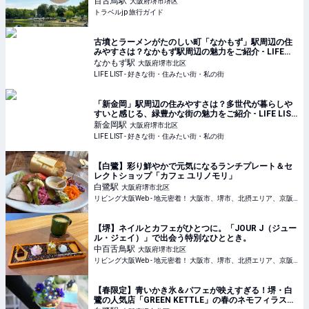
百舌鳥
駅
大阪府堺市堺区
トラベルjp 旅行ガイド
古墳とラーメンがたのしい町「なかもず」駅周辺の住
みやすさは？なかもず駅周辺の魅力をご紹介 - LIFE
LIST - 好きな街・住みたい街・私の街
なかもず
駅
大阪府堺市北区
LIFE LIST - 好きな街・住みたい街・私の街
「新金岡」駅周辺の住みやすさは？多世代が暮らしや
すいと感じる、緑豊かな街の魅力をご紹介 - LIFE LIST
- 好きな街・住みたい街・私の街
新金岡
駅
大阪府堺市北区
LIFE LIST - 好きな街・住みたい街・私の街
【白鷺】彩り鮮やかで元気になるランチプレート＆セ
レクトショップ「カフェ ユリノモリ」
白鷺
駅
大阪府堺市北区
リビング大阪Web - 地元密着！ 大阪市、堺市、北摂エリア、京阪沿線ほかのグルメ、イベント、お出かけ、習い事情報
【堺】ネイルとカフェがひとつに。「JOUR J（ジュー
ル・ジェイ）」で出会う特別なひととき。
中百舌鳥
駅
大阪府堺市北区
リビング大阪Web - 地元密着！ 大阪市、堺市、北摂エリア、京阪沿線ほかのグルメ、イベント、お出かけ、習い事情報
【春限定】青いかき氷＆パフェが映えすぎる！堺・白
鷺の人気店「GREEN KETTLE」の春のネモフィラスイ