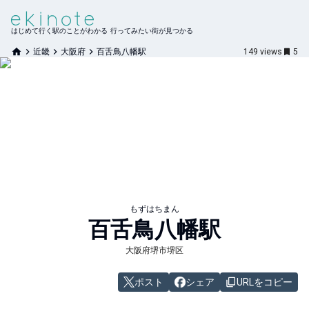
はじめて行く駅のことがわかる 行ってみたい街が見つかる
近畿
大阪府
百舌鳥八幡駅
149
views
5
もずはちまん
百舌鳥八幡
駅
大阪府堺市堺区
ポスト
シェア
URLをコピー