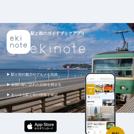
駅と街のガイドブックアプリ
▶ 駅と街の魅力やグルメを投稿
▶ 全国の駅に訪れた記録を残せる
▶ あらゆる駅と街の情報を確認