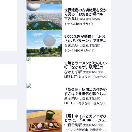
AMP[アンプ] - 人生の豊か
さを生む瞬間を情報でつく
りだす新世代向けビジネス
世界遺産の古墳絶景を空か
メディア
ら見る「おおさか堺バルー
ン」に乗ろう！ | 大阪府 | ト
百舌鳥
駅
大阪府堺市堺区
ラベルjp 旅行ガイド
トラベルjp 旅行ガイド
5,000名超が搭乗！「おお
さか堺バルーン」で世界遺
産を空から体感 | 大阪府 | ト
百舌鳥
駅
大阪府堺市堺区
ラベルjp 旅行ガイド
トラベルjp 旅行ガイド
古墳とラーメンがたのしい
町「なかもず」駅周辺の住
みやすさは？なかもず駅周
なかもず
駅
大阪府堺市北区
辺の魅力をご紹介 - LIFE
LIFE LIST - 好きな街・住みたい街・私の街
LIST - 好きな街・住みたい
街・私の街
「新金岡」駅周辺の住みや
すさは？多世代が暮らしや
すいと感じる、緑豊かな街
新金岡
駅
大阪府堺市北区
の魅力をご紹介 - LIFE LIST
LIFE LIST - 好きな街・住みたい街・私の街
- 好きな街・住みたい街・
私の街
【堺】ネイルとカフェがひ
とつに。「JOUR J（ジュー
ル・ジェイ）」で出会う特
中百舌鳥
駅
大阪府堺市北区
別なひととき。
リビング大阪Web - 地元密着！ 大阪市、堺市、北摂エリア、京阪沿線ほかのグルメ、イベント、お出かけ、習い事情報