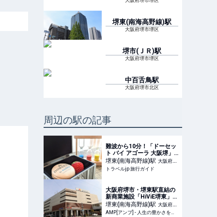
大阪府堺市堺区
堺東(南海高野線)
駅
大阪府堺市堺区
堺市(ＪＲ)
駅
大阪府堺市堺区
中百舌鳥
駅
大阪府堺市北区
周辺の駅の記事
難波から10分！「ドーセッ
ト バイ アゴーラ 大阪堺」
で26時間ステイ | 大阪府 |
堺東(南海高野線)
駅
大阪府堺
トラベルjp 旅行ガイド
トラベルjp 旅行ガイド
市堺区
大阪府堺市・堺東駅直結の
新商業施設「HiViE堺東」
2027年春に全館グランドオ
堺東(南海高野線)
駅
大阪府堺
ープン 髙島屋堺店跡地 |
AMP[アンプ] - 人生の豊かさを生む瞬間を情報でつくりだす新世代向けビジネスメディア
市堺区