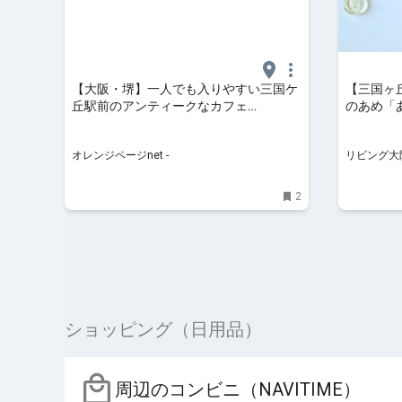
【大阪・堺】一人でも入りやすい三国ケ
【三国ヶ
丘駅前のアンティークなカフェ
のあめ「
「Essego」 | おいしいもの発見 | オレン
ジページnet
オレンジページnet -
リビング大阪
北摂エリア
ト、お出か
2
ショッピング（日用品）
周辺のコンビニ（NAVITIME）