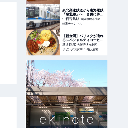
泉北高速鉄道から南海電鉄
「泉北線」へ 合併に伴う
ダイヤ変更なし | 鉄道ニュ
中百舌鳥
駅
大阪府堺市北区
ース | 鉄道チャンネル
鉄道チャンネル
【新金岡】バリスタが淹れ
るスペシャルティコーヒー
とスパイスカレー「ミオテ
新金岡
駅
大阪府堺市北区
ンポ アンド コーヒー」
リビング大阪Web - 地元密着！ 大阪市、堺市、北摂エリア、京阪沿線ほかのグルメ、イベント、お出かけ、習い事情報