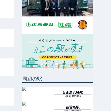
周辺の駅
百舌鳥八幡
駅
大阪府堺市堺区
百舌鳥
駅