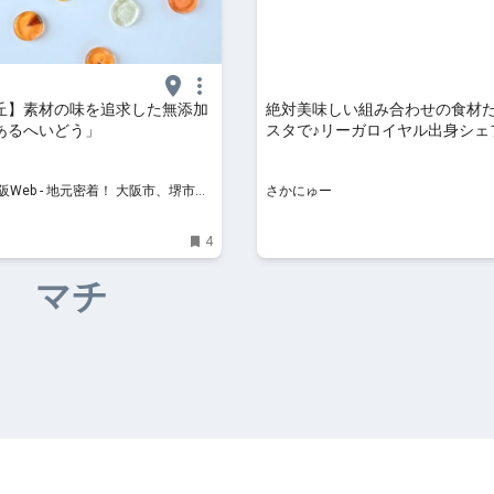
丘】素材の味を追求した無添加
絶対美味しい組み合わせの食材
あるへいどう」
スタで♪リーガロイヤル出身シェ
る料理の数々は要チェック！『tratt
KOSHIN』@堺市堺区：
Web - 地元密着！ 大阪市、堺市、
さかにゅー
、京阪沿線ほかのグルメ、イベン
け、習い事情報
4
マチ