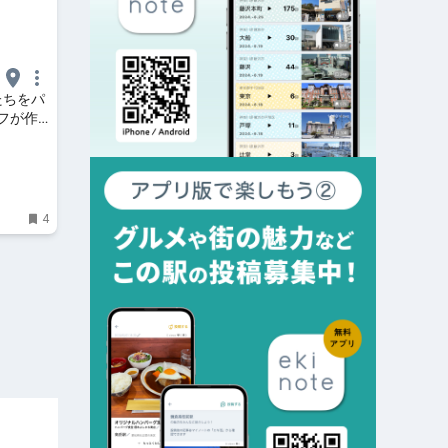
たちをパ
フが作
orìa
4