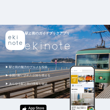
駅と街のガイドブックアプリ
▶ 駅と街の魅力やグルメを投稿
▶ 全国の駅に訪れた記録を残せる
▶ あらゆる駅と街の情報を確認