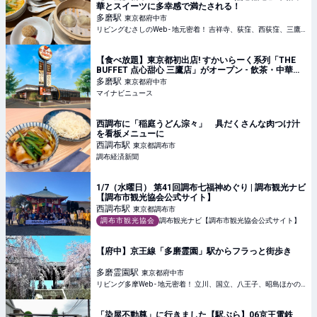
華とスイーツに多幸感で満たされる！
多磨
駅
東京都府中市
リビングむさしのWeb - 地元密着！ 吉祥寺、荻窪、西荻窪、三鷹ほかのグルメ、イベント、お出かけ、習い事情報
【食べ放題】東京都初出店! すかいらーく系列「THE
BUFFET 点心甜心 三鷹店」がオープン - 飲茶・中華・
麻辣湯と選べるスイーツ
多磨
駅
東京都府中市
マイナビニュース
西調布に「稲庭うどん淙々」 具だくさんな肉つけ汁
を看板メニューに
西調布
駅
東京都調布市
調布経済新聞
1/7（水曜日） 第41回調布七福神めぐり | 調布観光ナビ
【調布市観光協会公式サイト】
西調布
駅
東京都調布市
調布市観光協会
調布観光ナビ【調布市観光協会公式サイト】
【府中】京王線「多磨霊園」駅からフラっと街歩き
多磨霊園
駅
東京都府中市
リビング多摩Web - 地元密着！ 立川、国立、八王子、昭島ほかのグルメ、イベント、お出かけ、習い事情報
「染屋不動尊」に行きました【駅ぶら】06京王電鉄