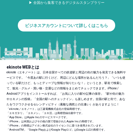
▶ 全国から集客できるデジタルスタンプラリー
ビジネスアカウントについて詳しくはこちら
ekinote WEBとは
ekinote（エキノート）は、日本全国すべての鉄道駅と周辺の街の魅力を発見できる無料サ
ービスです。「今度あの駅に行くけど、周辺にどんな場所があるんだろう？」「いつも使
っている駅だけど、もっとディープな情報が知りたいな！」というとき、駅名で検索し
て、観光・グルメ・買い物・交通などの情報をまとめてチェックできます。iPhone /
Androidアプリをインストールすれば、「お気に入りの駅や記事の保存」「駅や街の魅力
やエキメシの投稿」「全国の駅へのチェックイン」も楽しめます。全国の駅と街で、あな
たをワクワクさせるセレンディピティ（素敵な偶然との出逢い）がありますように！
「ekinote／エキノート」は三菱電機株式会社の登録商標です。
「エキガタリ」「エキメシ」「エキ活」は商標登録出願中です。
「App Store」はApple Inc.のサービスマークです。
「iPhone」は米国およびその他の国で登録されたApple Inc.の商標です。
「iPhone」の商標はアイホン株式会社のライセンスに基づき使用されています。
「Android
TM
」「Google PlayおよびGoogle Playロゴ」はGoogle LLCの商標です。