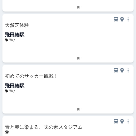
5
天然芝体験
飛田給駅
遊び
5
初めてのサッカー観戦！
飛田給駅
遊び
5
青と赤に染まる、味の素スタジアム
⚽️