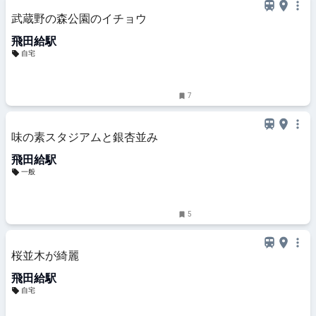
武蔵野の森公園のイチョウ
飛田給駅
自宅
7
味の素スタジアムと銀杏並み
飛田給駅
一般
5
桜並木が綺麗
飛田給駅
自宅