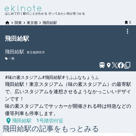
はじめて行く駅のことがわかる 行ってみたい街が見つかる
5
関東
東京都
飛田給駅
飛田給駅
飛田給
駅
東京都調布市
一般
#味の素スタジアム
#飛田給駅
#うふふなちょうふ
飛田給駅！東京スタジアム（味の素スタジアム）の最寄駅
で、広いスタジアムを連想させるようなかっこいいデザイ
ンです！

味の素スタジアムでサッカーが開催される時は特急などの
優等列車も停車します。
飛田給駅 1号踏切付近
飛田給
駅の記事をもっとみる