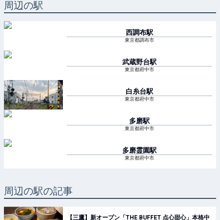
周辺の駅
西調布
駅
東京都調布市
武蔵野台
駅
東京都府中市
白糸台
駅
東京都府中市
多磨
駅
東京都府中市
多磨霊園
駅
東京都府中市
周辺の駅の記事
【三鷹】新オープン「THE BUFFET 点心甜心」本格中