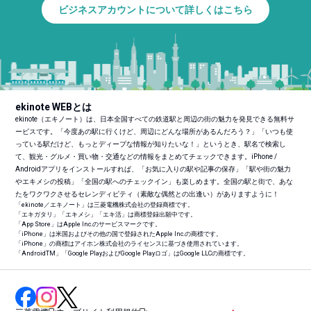
ビジネスアカウントについて詳しくはこちら
ekinote WEBとは
ekinote（エキノート）は、日本全国すべての鉄道駅と周辺の街の魅力を発見できる無料サ
ービスです。「今度あの駅に行くけど、周辺にどんな場所があるんだろう？」「いつも使
っている駅だけど、もっとディープな情報が知りたいな！」というとき、駅名で検索し
て、観光・グルメ・買い物・交通などの情報をまとめてチェックできます。iPhone /
Androidアプリをインストールすれば、「お気に入りの駅や記事の保存」「駅や街の魅力
やエキメシの投稿」「全国の駅へのチェックイン」も楽しめます。全国の駅と街で、あな
たをワクワクさせるセレンディピティ（素敵な偶然との出逢い）がありますように！
「ekinote／エキノート」は三菱電機株式会社の登録商標です。
「エキガタリ」「エキメシ」「エキ活」は商標登録出願中です。
「App Store」はApple Inc.のサービスマークです。
「iPhone」は米国およびその他の国で登録されたApple Inc.の商標です。
「iPhone」の商標はアイホン株式会社のライセンスに基づき使用されています。
「Android
TM
」「Google PlayおよびGoogle Playロゴ」はGoogle LLCの商標です。