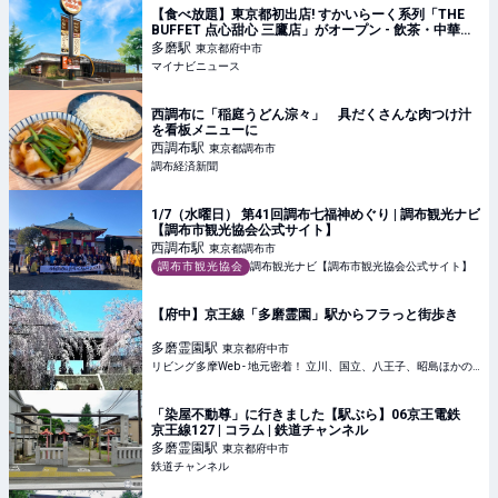
【食べ放題】東京都初出店! すかいらーく系列「THE
BUFFET 点心甜心 三鷹店」がオープン - 飲茶・中華・
麻辣湯と選べるスイーツ
多磨
駅
東京都府中市
マイナビニュース
西調布に「稲庭うどん淙々」 具だくさんな肉つけ汁
を看板メニューに
西調布
駅
東京都調布市
調布経済新聞
1/7（水曜日） 第41回調布七福神めぐり | 調布観光ナビ
【調布市観光協会公式サイト】
西調布
駅
東京都調布市
調布市観光協会
調布観光ナビ【調布市観光協会公式サイト】
【府中】京王線「多磨霊園」駅からフラっと街歩き
多磨霊園
駅
東京都府中市
リビング多摩Web - 地元密着！ 立川、国立、八王子、昭島ほかのグルメ、イベント、お出かけ、習い事情報
「染屋不動尊」に行きました【駅ぶら】06京王電鉄
京王線127 | コラム | 鉄道チャンネル
多磨霊園
駅
東京都府中市
鉄道チャンネル