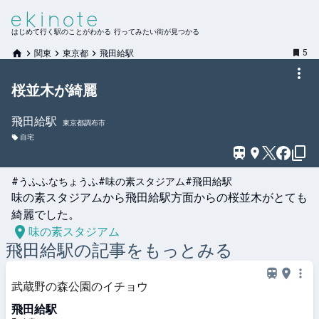
はじめて行く駅のことがわかる 行ってみたい街が見つかる
5
関東
東京都
飛田給駅
桜並木が綺麗
飛田給
駅
東京都調布市
自宅
#うふふなちょうふ
#味の素スタジアム
#飛田給駅
味の素スタジアムから飛田給駅方面からの桜並木がとても
綺麗でした。
味の素スタジアム
飛田給
駅の記事をもっとみる
武蔵野の森公園のイチョウ
飛田給駅