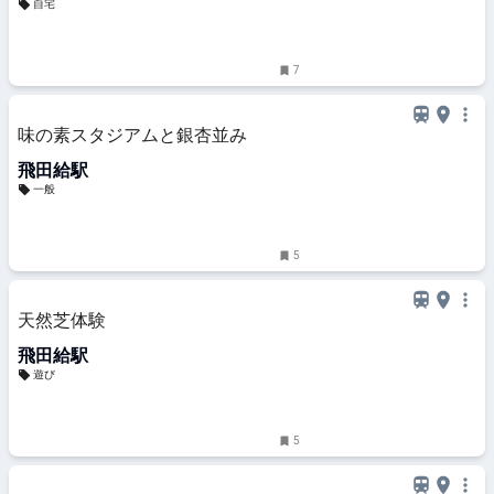
自宅
7
味の素スタジアムと銀杏並み
飛田給駅
一般
5
天然芝体験
飛田給駅
遊び
5