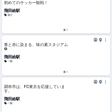
初めてのサッカー観戦！
飛田給駅
遊び
5
青と赤に染まる、味の素スタジアム
⚽️
飛田給駅
一般
5
調布市は、FC東京を応援していま
す。
飛田給駅
一般