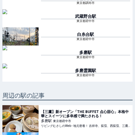
東京都調布市
武蔵野台
駅
東京都府中市
白糸台
駅
東京都府中市
多磨
駅
東京都府中市
多磨霊園
駅
東京都府中市
周辺の駅の記事
【三鷹】新オープン「THE BUFFET 点心甜心」本格中
華とスイーツに多幸感で満たされる！
多磨
駅
東京都府中市
リビングむさしのWeb - 地元密着！ 吉祥寺、荻窪、西荻窪、三鷹ほかのグルメ、イベント、お出かけ、習い事情報