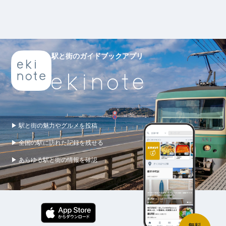
駅と街のガイドブックアプリ
▶ 駅と街の魅力やグルメを投稿
▶ 全国の駅に訪れた記録を残せる
▶ あらゆる駅と街の情報を確認