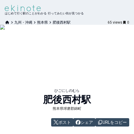
はじめて行く駅のことがわかる 行ってみたい街が見つかる
九州・沖縄
熊本県
肥後西村駅
65
views
0
ひごにしのむら
肥後西村
駅
熊本県球磨郡錦町
ポスト
シェア
URLをコピー