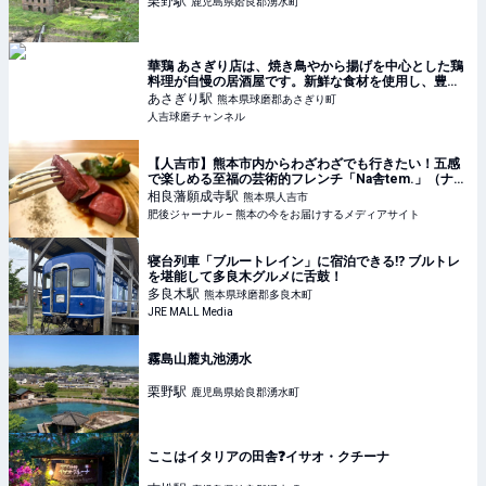
栗野
駅
鹿児島県姶良郡湧水町
華鶏 あさぎり店は、焼き鳥やから揚げを中心とした鶏
料理が自慢の居酒屋です。新鮮な食材を使用し、豊富
なメニューとお酒を提供しています
あさぎり
駅
熊本県球磨郡あさぎり町
人吉球磨チャンネル
【人吉市】熊本市内からわざわざでも行きたい！五感
で楽しめる至福の芸術的フレンチ「Na舎tem.」（ナシ
ャトン） | 肥後ジャーナル – 熊本の今をお届けするメ
相良藩願成寺
駅
熊本県人吉市
ディアサイト
肥後ジャーナル – 熊本の今をお届けするメディアサイト
寝台列車「ブルートレイン」に宿泊できる⁉ ブルトレ
を堪能して多良木グルメに舌鼓！
多良木
駅
熊本県球磨郡多良木町
JRE MALL Media
霧島山麓丸池湧水
栗野
駅
鹿児島県姶良郡湧水町
ここはイタリアの田舎❓イサオ・クチーナ