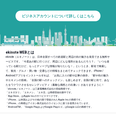
ビジネスアカウントについて詳しくはこちら
ekinote WEBとは
ekinote（エキノート）は、日本全国すべての鉄道駅と周辺の街の魅力を発見できる無料サ
ービスです。「今度あの駅に行くけど、周辺にどんな場所があるんだろう？」「いつも使
っている駅だけど、もっとディープな情報が知りたいな！」というとき、駅名で検索し
て、観光・グルメ・買い物・交通などの情報をまとめてチェックできます。iPhone /
Androidアプリをインストールすれば、「お気に入りの駅や記事の保存」「駅や街の魅力
やエキメシの投稿」「全国の駅へのチェックイン」も楽しめます。全国の駅と街で、あな
たをワクワクさせるセレンディピティ（素敵な偶然との出逢い）がありますように！
「ekinote／エキノート」は三菱電機株式会社の登録商標です。
「エキガタリ」「エキメシ」「エキ活」は商標登録出願中です。
「App Store」はApple Inc.のサービスマークです。
「iPhone」は米国およびその他の国で登録されたApple Inc.の商標です。
「iPhone」の商標はアイホン株式会社のライセンスに基づき使用されています。
「Android
TM
」「Google PlayおよびGoogle Playロゴ」はGoogle LLCの商標です。