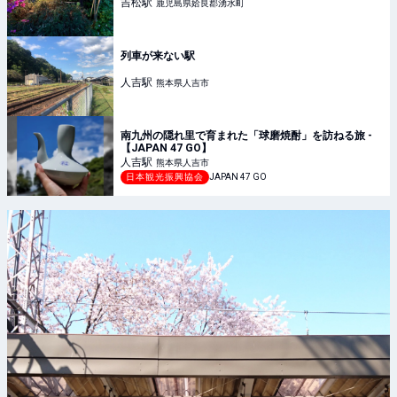
吉松
駅
鹿児島県姶良郡湧水町
列車が来ない駅
人吉
駅
熊本県人吉市
南九州の隠れ里で育まれた「球磨焼酎」を訪ねる旅 -
【JAPAN 47 GO】
人吉
駅
熊本県人吉市
日本観光振興協会
JAPAN 47 GO