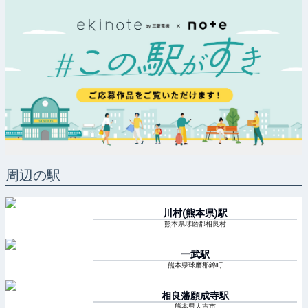
周辺の駅
川村(熊本県)
駅
熊本県球磨郡相良村
一武
駅
熊本県球磨郡錦町
相良藩願成寺
駅
熊本県人吉市