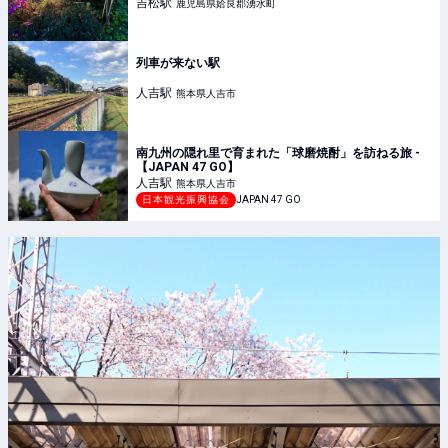
吉松
駅
鹿児島県姶良郡湧水町
列車が来ない駅
人吉
駅
熊本県人吉市
南九州の隠れ里で育まれた「球磨焼酎」を訪ねる旅 -
【JAPAN 47 GO】
人吉
駅
熊本県人吉市
日本観光振興協会
JAPAN 47 GO