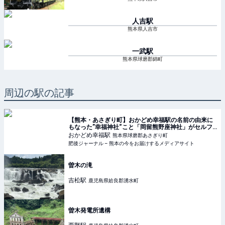
人吉
駅
熊本県人吉市
一武
駅
熊本県球磨郡錦町
周辺の駅の記事
【熊本・あさぎり町】おかどめ幸福駅の名前の由来に
もなった”幸福神社“こと「岡留熊野座神社」がセルフ
サービスすぎる。 | 肥後ジャーナル – 熊本の今をお届
おかどめ幸福
駅
熊本県球磨郡あさぎり町
けするメディアサイト
肥後ジャーナル – 熊本の今をお届けするメディアサイト
曽木の滝
吉松
駅
鹿児島県姶良郡湧水町
曽木発電所遺構