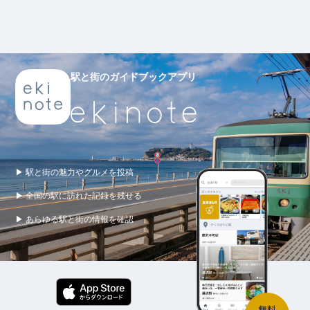
駅と街のガイドブックアプリ
▶ 駅と街の魅力やグルメを投稿
▶ 全国の駅に訪れた記録を残せる
▶ あらゆる駅と街の情報を確認