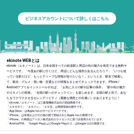
ビジネスアカウントについて詳しくはこちら
ekinote WEBとは
ekinote（エキノート）は、日本全国すべての鉄道駅と周辺の街の魅力を発見できる無料サ
ービスです。「今度あの駅に行くけど、周辺にどんな場所があるんだろう？」「いつも使
っている駅だけど、もっとディープな情報が知りたいな！」というとき、駅名で検索し
て、観光・グルメ・買い物・交通などの情報をまとめてチェックできます。iPhone /
Androidアプリをインストールすれば、「お気に入りの駅や記事の保存」「駅や街の魅力
やエキメシの投稿」「全国の駅へのチェックイン」も楽しめます。全国の駅と街で、あな
たをワクワクさせるセレンディピティ（素敵な偶然との出逢い）がありますように！
「ekinote／エキノート」は三菱電機株式会社の登録商標です。
「エキガタリ」「エキメシ」「エキ活」は商標登録出願中です。
「App Store」はApple Inc.のサービスマークです。
「iPhone」は米国およびその他の国で登録されたApple Inc.の商標です。
「iPhone」の商標はアイホン株式会社のライセンスに基づき使用されています。
「Android
TM
」「Google PlayおよびGoogle Playロゴ」はGoogle LLCの商標です。