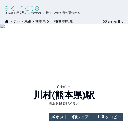
はじめて行く駅のことがわかる 行ってみたい街が見つかる
九州・沖縄
熊本県
川村(熊本県)駅
60
views
0
かわむら
川村(熊本県)
駅
熊本県球磨郡相良村
ポスト
シェア
URLをコピー