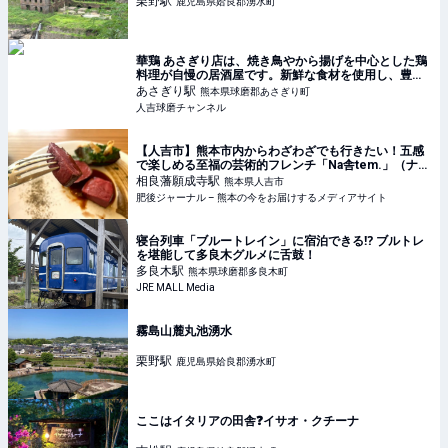
栗野
駅
鹿児島県姶良郡湧水町
華鶏 あさぎり店は、焼き鳥やから揚げを中心とした鶏
料理が自慢の居酒屋です。新鮮な食材を使用し、豊富
なメニューとお酒を提供しています
あさぎり
駅
熊本県球磨郡あさぎり町
人吉球磨チャンネル
【人吉市】熊本市内からわざわざでも行きたい！五感
で楽しめる至福の芸術的フレンチ「Na舎tem.」（ナシ
ャトン） | 肥後ジャーナル – 熊本の今をお届けするメ
相良藩願成寺
駅
熊本県人吉市
ディアサイト
肥後ジャーナル – 熊本の今をお届けするメディアサイト
寝台列車「ブルートレイン」に宿泊できる⁉ ブルトレ
を堪能して多良木グルメに舌鼓！
多良木
駅
熊本県球磨郡多良木町
JRE MALL Media
霧島山麓丸池湧水
栗野
駅
鹿児島県姶良郡湧水町
ここはイタリアの田舎❓イサオ・クチーナ