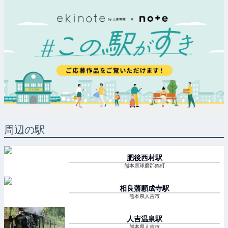
周辺の駅
肥後西村
駅
熊本県球磨郡錦町
相良藩願成寺
駅
熊本県人吉市
人吉温泉
駅
熊本県人吉市