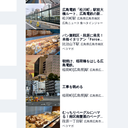
広島電鉄「松川町」駅前大
橋ルート、広島電鉄の新電
停の工事風景
松川町
駅
広島県広島市南区
広島ニュース 食べタインジャー
パン激戦区・段原に発見！
本格イタリアン「Force」
のこだわり手作りパン
比治山下
駅
広島県広島市南区
ペコマガ
朝焼け、稲荷橋をはしる広
島電鉄。
稲荷町(広島県)
駅
広島県広島
市南区
工事を眺める
稲荷町(広島県)
駅
広島県広島
市南区
むっちりベーグルにハマ
る！南区南蟹屋のベーグル
屋さんkokoyuta
段原一丁目
駅
広島県広島市南
ペコマガ
区