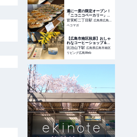
週に一度の限定オープン！
「ニコニコベーカリー」が
木曜だけコッペパン専門店
皆実町二丁目
駅
広島県広島市
に！
ペコマガ
南区
【広島市南区段原】おしゃ
れなコーヒーショップ＆カ
フェ BREATH(ブレス)
比治山下
駅
広島県広島市南区
HIROSHIMA
リビング広島Web