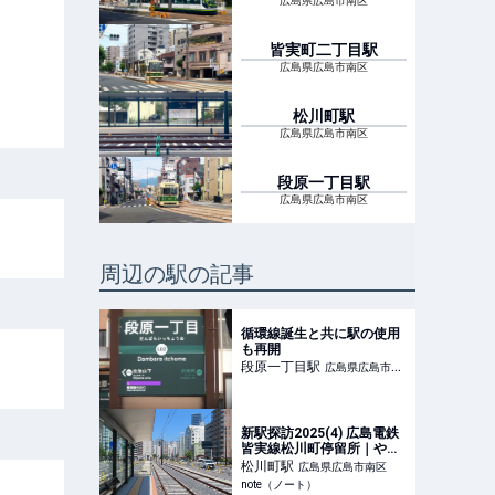
広島県広島市南区
皆実町二丁目
駅
広島県広島市南区
松川町
駅
広島県広島市南区
段原一丁目
駅
広島県広島市南区
周辺の駅の記事
循環線誕生と共に駅の使用
も再開
段原一丁目
駅
広島県広島市南
区
新駅探訪2025(4) 広島電鉄
皆実線松川町停留所｜やま
ほら
松川町
駅
広島県広島市南区
note（ノート）