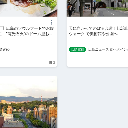
町】広島のソウルフードでお腹
天に向かってのぼる歩道！比治
に！“電光石火”のドーム型お好
ウォーク で美術館や公園へ
品♪♪
島Web
広島電鉄
広島ニュース 食べタイン
2