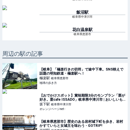
飯沼
駅
岐阜県中津川市
花白温泉
駅
岐阜県恵那市
周辺の駅の記事
【岐阜】「極楽行きの切符」で途中下車。SNS映えで
話題の明知鉄道・極楽駅へ！
極楽
駅
岐阜県恵那市
地球の歩き方
【おでかけスポット】賞味期限3分のモンブラン「栗が
好き。栗cafe ISSADO」岐阜県中津川市 | おいしいも
の発見 | オレンジページnet
坂下
駅
岐阜県中津川市
オレンジページnet -
【岐阜県恵那市】歴史のある岩村城下町を歩き、岩村
かすていらと女城主を味わう - GOTRIP!