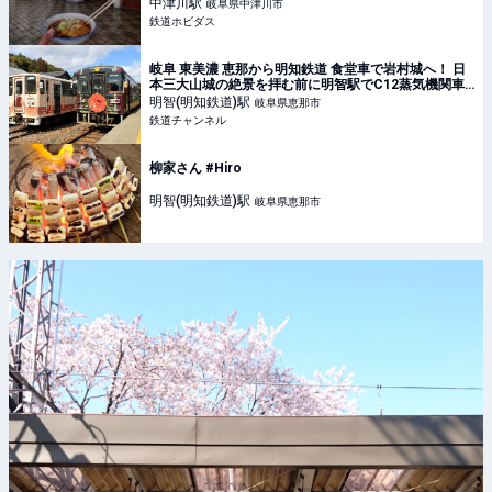
中津川
駅
岐阜県中津川市
鉄道ホビダス
岐阜 東美濃 恵那から明知鉄道 食堂車で岩村城へ！ 日
本三大山城の絶景を拝む前に明智駅でC12蒸気機関車
とゆったりのんびりステキなカフェ時間 | 鉄道ニュー
明智(明知鉄道)
駅
岐阜県恵那市
ス | 鉄道チャンネル
鉄道チャンネル
柳家さん #Hiro
明智(明知鉄道)
駅
岐阜県恵那市