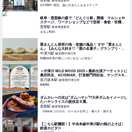
岩村
駅
岐阜県恵那市
GOTRIP! - 明日、旅に行きたくなるメディア
岐⾩・恵那銀の森で「どんぐり祭」開催 マルシェや
ステージ、ワークショップなどで芸術・食欲・収穫の
秋を満喫 | るるぶKids
恵那
駅
岐阜県恵那市
るるぶKids
栗きんとん発祥の地・老舗の逸品！ すや「栗きんと
ん」【みんな大好き♡「栗の名菓子」グランプリ・
３】 ｜ 和樂web 美の国ニッポンをもっと知る！
中津川
駅
岐阜県中津川市
和樂web 美の国ニッポンをもっと知る！
＜中津川 WILD WOOD 2025＞最終出演アーティストに
奥田民生、ACIDMAN、打首獄門同好会、ヤングスキ
ニー、サバシスター、Chilli Beans.など13組発表
美乃坂本
駅
岐阜県中津川市
BARKS
ダムカレーの次は“ダムハヤシ”!?大井ダムをイメージし
たハヤシライスの提供店６選。
恵那
駅
岐阜県恵那市
「colocal コロカル」ローカルを学ぶ・暮らす・旅する
【こちら駅麺部！】中央本線中津川駅の根の上そば |
鉄道ホビダス