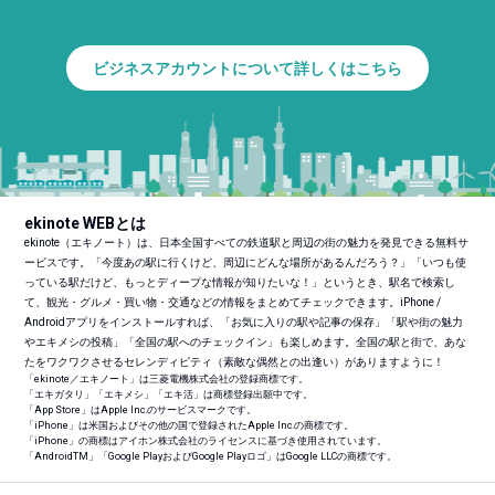
ビジネスアカウントについて詳しくはこちら
ekinote WEBとは
ekinote（エキノート）は、日本全国すべての鉄道駅と周辺の街の魅力を発見できる無料サ
ービスです。「今度あの駅に行くけど、周辺にどんな場所があるんだろう？」「いつも使
っている駅だけど、もっとディープな情報が知りたいな！」というとき、駅名で検索し
て、観光・グルメ・買い物・交通などの情報をまとめてチェックできます。iPhone /
Androidアプリをインストールすれば、「お気に入りの駅や記事の保存」「駅や街の魅力
やエキメシの投稿」「全国の駅へのチェックイン」も楽しめます。全国の駅と街で、あな
たをワクワクさせるセレンディピティ（素敵な偶然との出逢い）がありますように！
「ekinote／エキノート」は三菱電機株式会社の登録商標です。
「エキガタリ」「エキメシ」「エキ活」は商標登録出願中です。
「App Store」はApple Inc.のサービスマークです。
「iPhone」は米国およびその他の国で登録されたApple Inc.の商標です。
「iPhone」の商標はアイホン株式会社のライセンスに基づき使用されています。
「Android
TM
」「Google PlayおよびGoogle Playロゴ」はGoogle LLCの商標です。