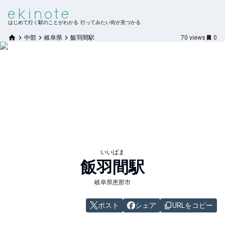
はじめて行く駅のことがわかる 行ってみたい街が見つかる
中部
岐阜県
飯羽間駅
70
views
0
いいばま
飯羽間
駅
岐阜県恵那市
ポスト
シェア
URLをコピー