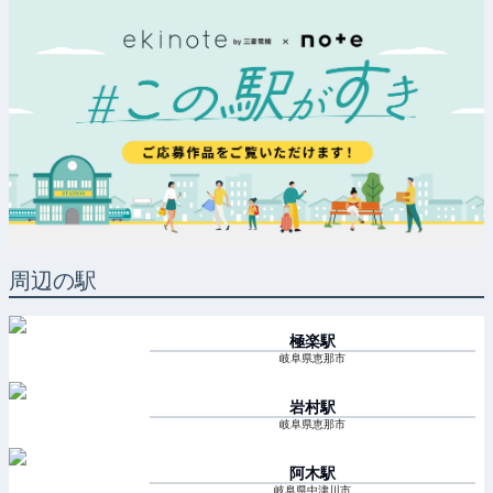
周辺の駅
極楽
駅
岐阜県恵那市
岩村
駅
岐阜県恵那市
阿木
駅
岐阜県中津川市