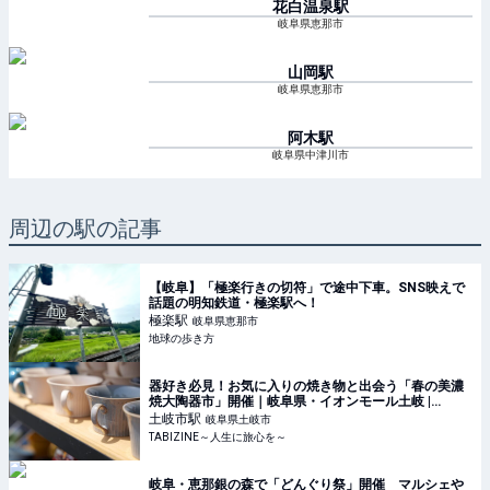
花白温泉
駅
岐阜県恵那市
山岡
駅
岐阜県恵那市
阿木
駅
岐阜県中津川市
周辺の駅の記事
【岐阜】「極楽行きの切符」で途中下車。SNS映えで
話題の明知鉄道・極楽駅へ！
極楽
駅
岐阜県恵那市
地球の歩き方
器好き必見！お気に入りの焼き物と出会う「春の美濃
焼大陶器市」開催｜岐阜県・イオンモール土岐 |
TABIZINE～人生に旅心を～
土岐市
駅
岐阜県土岐市
TABIZINE～人生に旅心を～
岐⾩・恵那銀の森で「どんぐり祭」開催 マルシェや