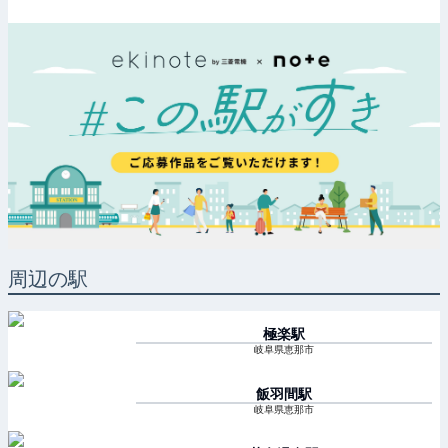
周辺の駅
極楽
駅
岐阜県恵那市
飯羽間
駅
岐阜県恵那市