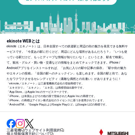
ekinote WEBとは
ekinote（エキノート）は、日本全国すべての鉄道駅と周辺の街の魅力を発見できる無料サ
ービスです。「今度あの駅に行くけど、周辺にどんな場所があるんだろう？」「いつも使
っている駅だけど、もっとディープな情報が知りたいな！」というとき、駅名で検索し
て、観光・グルメ・買い物・交通などの情報をまとめてチェックできます。iPhone /
Androidアプリをインストールすれば、「お気に入りの駅や記事の保存」「駅や街の魅力
やエキメシの投稿」「全国の駅へのチェックイン」も楽しめます。全国の駅と街で、あな
たをワクワクさせるセレンディピティ（素敵な偶然との出逢い）がありますように！
「ekinote／エキノート」は三菱電機株式会社の登録商標です。
「エキガタリ」「エキメシ」「エキ活」は商標登録出願中です。
「App Store」はApple Inc.のサービスマークです。
「iPhone」は米国およびその他の国で登録されたApple Inc.の商標です。
「iPhone」の商標はアイホン株式会社のライセンスに基づき使用されています。
「Android
TM
」「Google PlayおよびGoogle Playロゴ」はGoogle LLCの商標です。
三菱電機
ウェブサイト利用規約
個人情報保護方針について