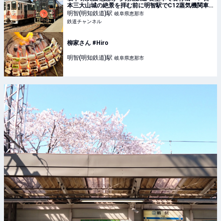
本三大山城の絶景を拝む前に明智駅でC12蒸気機関車
とゆったりのんびりステキなカフェ時間 | 鉄道ニュー
明智(明知鉄道)
駅
岐阜県恵那市
ス | 鉄道チャンネル
鉄道チャンネル
柳家さん #Hiro
明智(明知鉄道)
駅
岐阜県恵那市