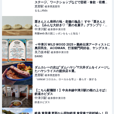
ステージ、ワークショップなどで芸術・食欲・収穫の
秋を満喫 | るるぶKids
恵那
駅
岐阜県恵那市
るるぶKids
栗きんとん発祥の地・老舗の逸品！ すや「栗きんと
ん」【みんな大好き♡「栗の名菓子」グランプリ・
３】 ｜ 和樂web 美の国ニッポンをもっと知る！
中津川
駅
岐阜県中津川市
和樂web 美の国ニッポンをもっと知る！
＜中津川 WILD WOOD 2025＞最終出演アーティストに
奥田民生、ACIDMAN、打首獄門同好会、ヤングスキ
ニー、サバシスター、Chilli Beans.など13組発表
美乃坂本
駅
岐阜県中津川市
BARKS
ダムカレーの次は“ダムハヤシ”!?大井ダムをイメージし
たハヤシライスの提供店６選。
恵那
駅
岐阜県恵那市
「colocal コロカル」ローカルを学ぶ・暮らす・旅する
【こちら駅麺部！】中央本線中津川駅の根の上そば |
鉄道ホビダス
中津川
駅
岐阜県中津川市
鉄道ホビダス
岐阜 東美濃 恵那から明知鉄道 食堂車で岩村城へ！ 日