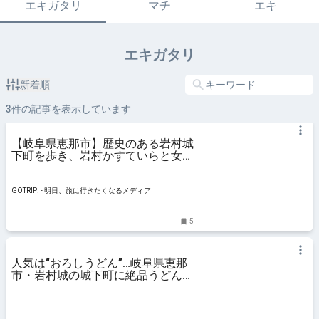
エキガタリ
マチ
エキ
エキガタリ
新着順
3
件の記事を表示しています
【岐阜県恵那市】歴史のある岩村城
下町を歩き、岩村かすていらと女城
主を味わう - GOTRIP!
GOTRIP! - 明日、旅に行きたくなるメディア
5
人気は“おろしうどん”…岐阜県恵那
市・岩村城の城下町に絶品うどん店
築100年超の古民家を改装 | 東海テ
レビNEWS