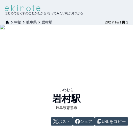
はじめて行く駅のことがわかる 行ってみたい街が見つかる
中部
岐阜県
岩村駅
292
views
2
いわむら
岩村
駅
岐阜県恵那市
ポスト
シェア
URLをコピー