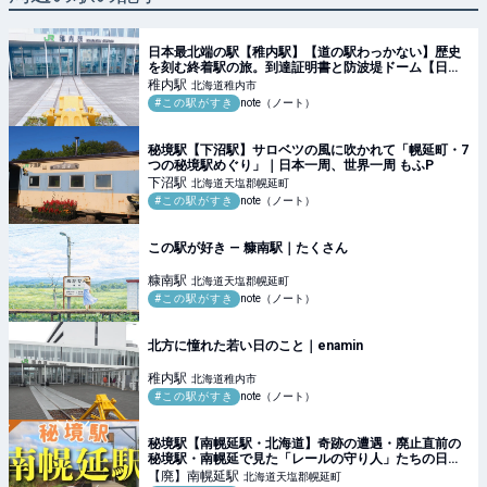
日本最北端の駅【稚内駅】【道の駅わっかない】歴史
を刻む終着駅の旅。到達証明書と防波堤ドーム【日本
一周・絶景スポット】｜日本一周、世界一周 もふP
稚内
駅
北海道稚内市
#この駅がすき
note（ノート）
秘境駅【下沼駅】サロベツの風に吹かれて「幌延町・7
つの秘境駅めぐり」｜日本一周、世界一周 もふP
下沼
駅
北海道天塩郡幌延町
#この駅がすき
note（ノート）
この駅が好き — 糠南駅｜たくさん
糠南
駅
北海道天塩郡幌延町
#この駅がすき
note（ノート）
北方に憧れた若い日のこと｜enamin
稚内
駅
北海道稚内市
#この駅がすき
note（ノート）
秘境駅【南幌延駅・北海道】奇跡の遭遇・廃止直前の
秘境駅・南幌延で見た「レールの守り人」たちの日常
｜日本一周、世界一周 もふP
【廃】南幌延
駅
北海道天塩郡幌延町