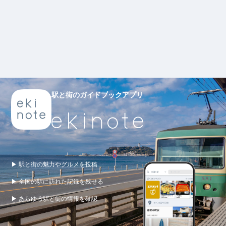
駅と街のガイドブックアプリ
▶ 駅と街の魅力やグルメを投稿
▶ 全国の駅に訪れた記録を残せる
▶ あらゆる駅と街の情報を確認