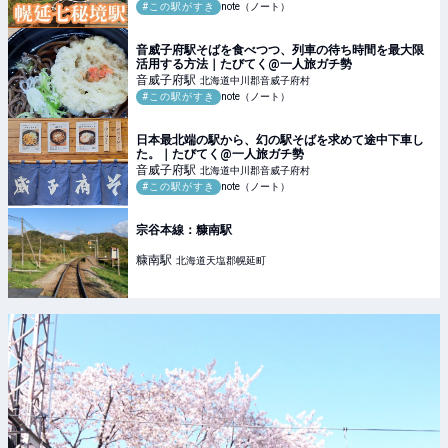
#この駅がすき
note（ノート）
音威子府駅そばを食べつつ、列車の待ち時間を最大限
活用する方法｜たびてく@一人旅ガチ勢
音威子府
駅
北海道中川郡音威子府村
#この駅がすき
note（ノート）
日本最北端の駅から、幻の駅そばを求めて途中下車し
た。｜たびてく@一人旅ガチ勢
音威子府
駅
北海道中川郡音威子府村
#この駅がすき
note（ノート）
宗谷本線：糠南駅
糠南
駅
北海道天塩郡幌延町