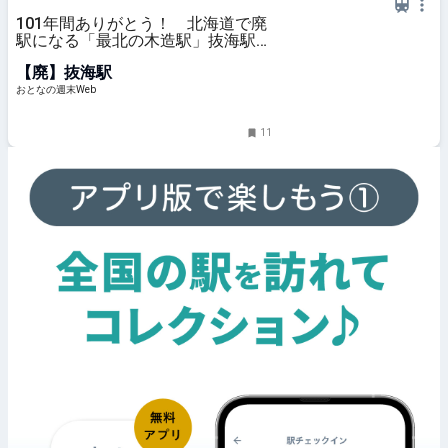
101年間ありがとう！ 北海道で廃
駅になる「最北の木造駅」抜海駅
55年前の激レア写真と感動物語 - お
【廃】抜海駅
となの週末Web
おとなの週末Web
11