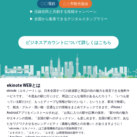
〇〇電鉄
△△市観光協会
▶ 沿線住民と共創する投稿キャンペーン
▶ 全国から集客できるデジタルスタンプラリー
ビジネスアカウントについて詳しくはこちら
ekinote WEBとは
ekinote（エキノート）は、日本全国すべての鉄道駅と周辺の街の魅力を発見できる無料サ
ービスです。「今度あの駅に行くけど、周辺にどんな場所があるんだろう？」「いつも使
っている駅だけど、もっとディープな情報が知りたいな！」というとき、駅名で検索し
て、観光・グルメ・買い物・交通などの情報をまとめてチェックできます。iPhone /
Androidアプリをインストールすれば、「お気に入りの駅や記事の保存」「駅や街の魅力
やエキメシの投稿」「全国の駅へのチェックイン」も楽しめます。全国の駅と街で、あな
たをワクワクさせるセレンディピティ（素敵な偶然との出逢い）がありますように！
「ekinote／エキノート」は三菱電機株式会社の登録商標です。
「エキガタリ」「エキメシ」「エキ活」は商標登録出願中です。