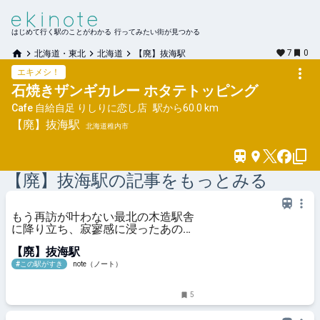
はじめて行く駅のことがわかる 行ってみたい街が見つかる
7
0
北海道・東北
北海道
【廃】抜海駅
エキメシ！
石焼きザンギカレー ホタテトッピング
Cafe 自給自足 りしりに恋し店
駅から
60.0 km
【廃】抜海
駅
北海道稚内市
【廃】抜海
駅の記事をもっとみる
もう再訪が叶わない最北の木造駅舎
に降り立ち、寂寥感に浸ったあの日
のこと｜菅野由以
【廃】抜海駅
#この駅がすき
note（ノート）
5