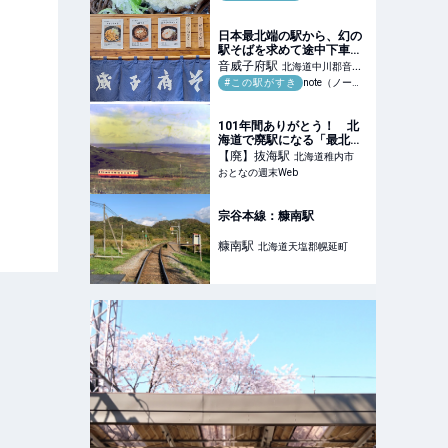
日本最北端の駅から、幻の
駅そばを求めて途中下車し
た。｜たびてく@一人旅ガ
音威子府
駅
北海道中川郡音威
チ勢
#この駅がすき
note（ノート）
子府村
101年間ありがとう！ 北
海道で廃駅になる「最北の
木造駅」抜海駅 55年前の
【廃】抜海
駅
北海道稚内市
激レア写真と感動物語 - お
おとなの週末Web
となの週末Web
宗谷本線：糠南駅
糠南
駅
北海道天塩郡幌延町