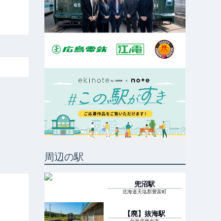
周辺の駅
兜沼
駅
北海道天塩郡豊富町
【廃】抜海
駅