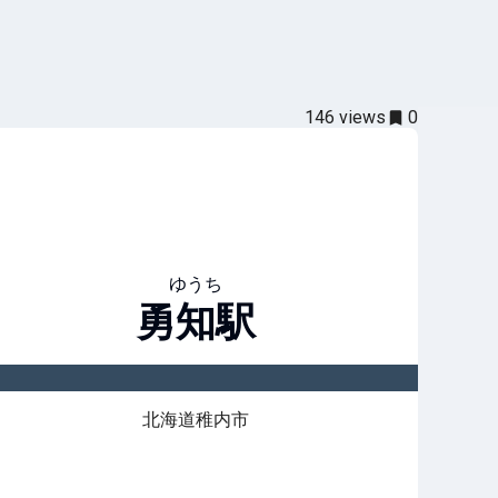
146
views
0
ゆうち
勇知
駅
北海道稚内市