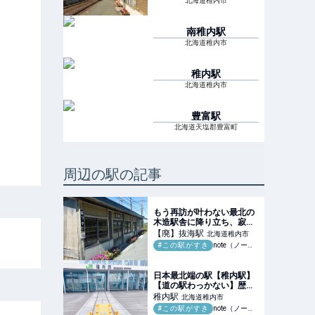
北海道稚内市
南稚内
駅
北海道稚内市
稚内
駅
北海道稚内市
豊富
駅
北海道天塩郡豊富町
周辺の駅の記事
もう再訪が叶わない最北の
木造駅舎に降り立ち、寂寥
感に浸ったあの日のこと｜
【廃】抜海
駅
北海道稚内市
菅野由以
#この駅がすき
note（ノート）
日本最北端の駅【稚内駅】
【道の駅わっかない】歴史
を刻む終着駅の旅。到達証
稚内
駅
北海道稚内市
明書と防波堤ドーム【日本
#この駅がすき
note（ノート）