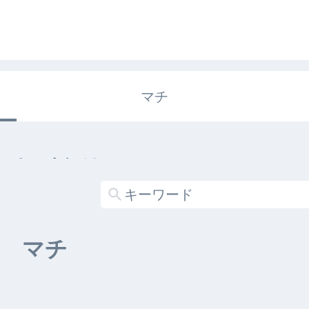
マチ
エキガタリ
する記事がありません
マチ