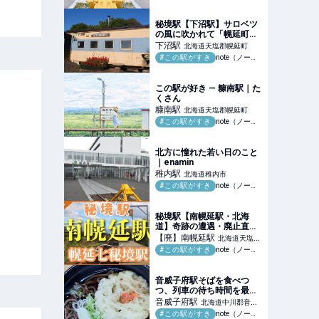
一周・絶景スポット】｜日
本一周、世界一周 もふP
秘境駅【下沼駅】サロベツ
の風に吹かれて「幌延町・
7つの秘境駅めぐり」｜日
下沼
駅
北海道天塩郡幌延町
本一周、世界一周 もふP
#この駅がすき
note（ノート）
この駅が好き — 糠南駅｜た
くさん
糠南
駅
北海道天塩郡幌延町
#この駅がすき
note（ノート）
北方に憧れた若い日のこと
｜enamin
稚内
駅
北海道稚内市
#この駅がすき
note（ノート）
秘境駅【南幌延駅・北海
道】奇跡の遭遇・廃止直前
の秘境駅・南幌延で見た
【廃】南幌延
駅
北海道天塩郡
「レールの守り人」たちの
#この駅がすき
note（ノート）
幌延町
日常｜日本一周、世界一周
もふP
音威子府駅そばを食べつ
つ、列車の待ち時間を最大
限活用する方法｜たびてく
音威子府
駅
北海道中川郡音威
@一人旅ガチ勢
#この駅がすき
note（ノート）
子府村