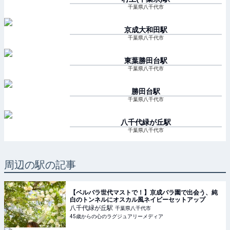
千葉県八千代市
京成大和田
駅
千葉県八千代市
東葉勝田台
駅
千葉県八千代市
勝田台
駅
千葉県八千代市
八千代緑が丘
駅
千葉県八千代市
周辺の駅の記事
【ベルバラ世代マストで！】京成バラ園で出会う、純
白のトンネルにオスカル風ネイビーセットアップ
八千代緑が丘
駅
千葉県八千代市
45歳からの心のラグジュアリーメディア