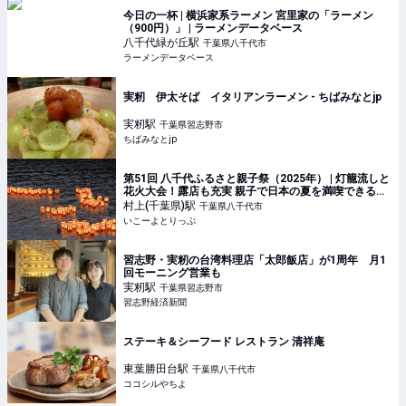
今日の一杯 | 横浜家系ラーメン 宮里家の「ラーメン
（900円）」 | ラーメンデータベース
八千代緑が丘
駅
千葉県八千代市
ラーメンデータベース
実籾 伊太そば イタリアンラーメン - ちばみなとjp
実籾
駅
千葉県習志野市
ちばみなとjp
第51回 八千代ふるさと親子祭（2025年） | 灯籠流しと
花火大会！露店も充実 親子で日本の夏を満喫できる祭
り | 千葉県八千代市 | いこーよとりっぷ
村上(千葉県)
駅
千葉県八千代市
いこーよとりっぷ
習志野・実籾の台湾料理店「太郎飯店」が1周年 月1
回モーニング営業も
実籾
駅
千葉県習志野市
習志野経済新聞
ステーキ＆シーフード レストラン 清祥庵
東葉勝田台
駅
千葉県八千代市
ココシルやちよ