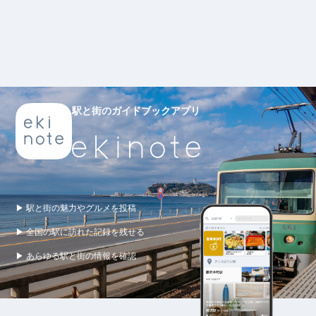
駅と街のガイドブックアプリ
▶ 駅と街の魅力やグルメを投稿
▶ 全国の駅に訪れた記録を残せる
▶ あらゆる駅と街の情報を確認