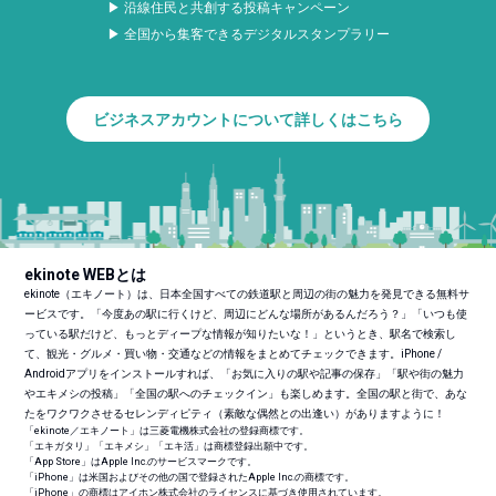
▶ 沿線住民と共創する投稿キャンペーン
▶ 全国から集客できるデジタルスタンプラリー
ビジネスアカウントについて詳しくはこちら
ekinote WEBとは
ekinote（エキノート）は、日本全国すべての鉄道駅と周辺の街の魅力を発見できる無料サ
ービスです。「今度あの駅に行くけど、周辺にどんな場所があるんだろう？」「いつも使
っている駅だけど、もっとディープな情報が知りたいな！」というとき、駅名で検索し
て、観光・グルメ・買い物・交通などの情報をまとめてチェックできます。iPhone /
Androidアプリをインストールすれば、「お気に入りの駅や記事の保存」「駅や街の魅力
やエキメシの投稿」「全国の駅へのチェックイン」も楽しめます。全国の駅と街で、あな
たをワクワクさせるセレンディピティ（素敵な偶然との出逢い）がありますように！
「ekinote／エキノート」は三菱電機株式会社の登録商標です。
「エキガタリ」「エキメシ」「エキ活」は商標登録出願中です。
「App Store」はApple Inc.のサービスマークです。
「iPhone」は米国およびその他の国で登録されたApple Inc.の商標です。
「iPhone」の商標はアイホン株式会社のライセンスに基づき使用されています。