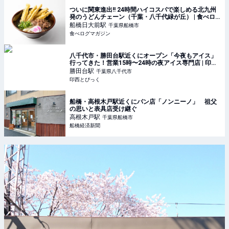
ついに関東進出!! 24時間ハイコスパで楽しめる北九州
発のうどんチェーン（千葉・八千代緑が丘） | 食べロ
グマガジン
船橋日大前
駅
千葉県船橋市
食べログマガジン
八千代市・勝田台駅近くにオープン「今夜もアイス」
行ってきた！営業15時〜24時の夜アイス専門店 | 印西
とぴっく
勝田台
駅
千葉県八千代市
印西とぴっく
船橋・高根木戸駅近くにパン店「ノンニーノ」 祖父
の思いと表具店受け継ぐ
高根木戸
駅
千葉県船橋市
船橋経済新聞