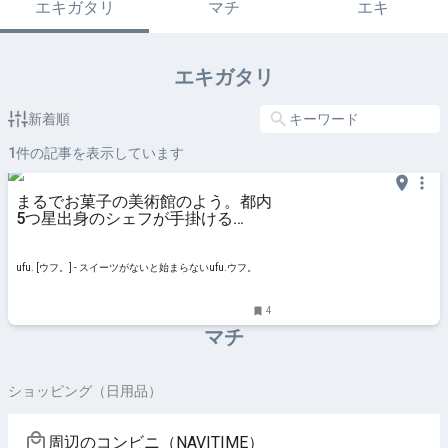
エキガタリ
マチ
エキ
エキガタリ
新着順
1
件の記事を表示しています
まるでお菓子の美術館のよう。都内
5つ星出身のシェフが手掛ける
「ATELIER Y（アトリエ ワイ）」
（千葉・八千代）の魅力とは - ufu.
[ウフ。]
ufu. [ウフ。] - スイーツがないと始まらないufu.ウフ。
4
マチ
ショッピング（日用品）
周辺のコンビニ（NAVITIME）