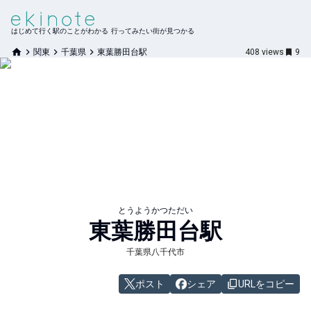
はじめて行く駅のことがわかる 行ってみたい街が見つかる
関東
千葉県
東葉勝田台駅
408
views
9
とうようかつただい
東葉勝田台
駅
千葉県八千代市
ポスト
シェア
URLをコピー