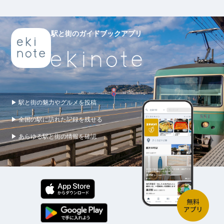
駅と街のガイドブックアプリ
▶ 駅と街の魅力やグルメを投稿
▶ 全国の駅に訪れた記録を残せる
▶ あらゆる駅と街の情報を確認