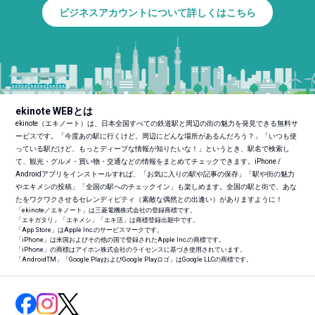
ビジネスアカウントについて詳しくはこちら
ekinote WEBとは
ekinote（エキノート）は、日本全国すべての鉄道駅と周辺の街の魅力を発見できる無料サ
ービスです。「今度あの駅に行くけど、周辺にどんな場所があるんだろう？」「いつも使
っている駅だけど、もっとディープな情報が知りたいな！」というとき、駅名で検索し
て、観光・グルメ・買い物・交通などの情報をまとめてチェックできます。iPhone /
Androidアプリをインストールすれば、「お気に入りの駅や記事の保存」「駅や街の魅力
やエキメシの投稿」「全国の駅へのチェックイン」も楽しめます。全国の駅と街で、あな
たをワクワクさせるセレンディピティ（素敵な偶然との出逢い）がありますように！
「ekinote／エキノート」は三菱電機株式会社の登録商標です。
「エキガタリ」「エキメシ」「エキ活」は商標登録出願中です。
「App Store」はApple Inc.のサービスマークです。
「iPhone」は米国およびその他の国で登録されたApple Inc.の商標です。
「iPhone」の商標はアイホン株式会社のライセンスに基づき使用されています。
「Android
TM
」「Google PlayおよびGoogle Playロゴ」はGoogle LLCの商標です。