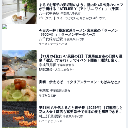
まるでお菓子の美術館のよう。都内5つ星出身のシェフ
が手掛ける「ATELIER Y（アトリエ ワイ）」（千葉・
八千代）の魅力とは - ufu. [ウフ。]
八千代中央
駅
千葉県八千代市
ufu. [ウフ。] - スイーツがないと始まらないufu.ウフ。
今日の一杯 | 横浜家系ラーメン 宮里家の「ラーメン
（900円）」 | ラーメンデータベース
八千代緑が丘
駅
千葉県八千代市
ラーメンデータベース
【11月26日はいい風呂の日】千葉県佐倉市の日帰り温
泉「澄流（すみれ）」でイベント開催！運試し宝くじ
やペア招待券が当たる | TABIZINE～人生に旅心を～
京成臼井
駅
千葉県佐倉市
TABIZINE～人生に旅心を～
実籾 伊太そば イタリアンラーメン - ちばみなとjp
実籾
駅
千葉県習志野市
ちばみなとjp
第51回 八千代ふるさと親子祭（2025年） | 灯籠流しと
花火大会！露店も充実 親子で日本の夏を満喫できる祭
り | 千葉県八千代市 | いこーよとりっぷ
村上(千葉県)
駅
千葉県八千代市
いこーよとりっぷ