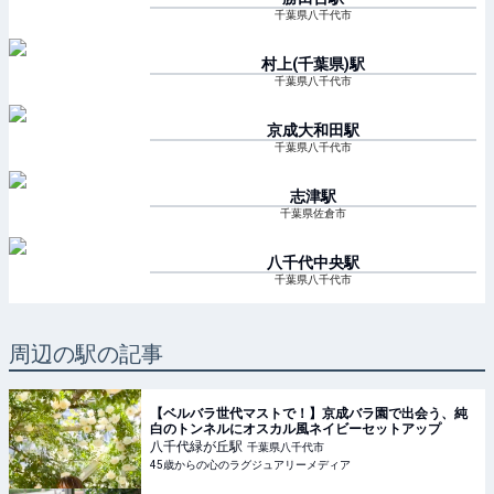
千葉県八千代市
村上(千葉県)
駅
千葉県八千代市
京成大和田
駅
千葉県八千代市
志津
駅
千葉県佐倉市
八千代中央
駅
千葉県八千代市
周辺の駅の記事
【ベルバラ世代マストで！】京成バラ園で出会う、純
白のトンネルにオスカル風ネイビーセットアップ
八千代緑が丘
駅
千葉県八千代市
45歳からの心のラグジュアリーメディア