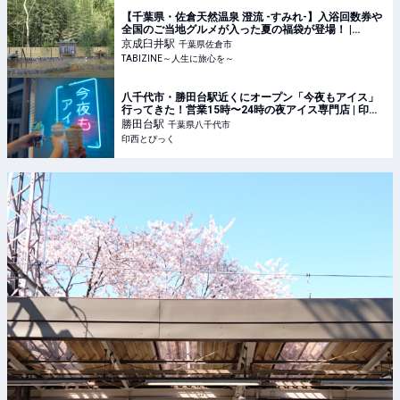
【千葉県・佐倉天然温泉 澄流 -すみれ-】入浴回数券や
全国のご当地グルメが入った夏の福袋が登場！ |
TABIZINE～人生に旅心を～
京成臼井
駅
千葉県佐倉市
TABIZINE～人生に旅心を～
八千代市・勝田台駅近くにオープン「今夜もアイス」
行ってきた！営業15時〜24時の夜アイス専門店 | 印西
とぴっく
勝田台
駅
千葉県八千代市
印西とぴっく