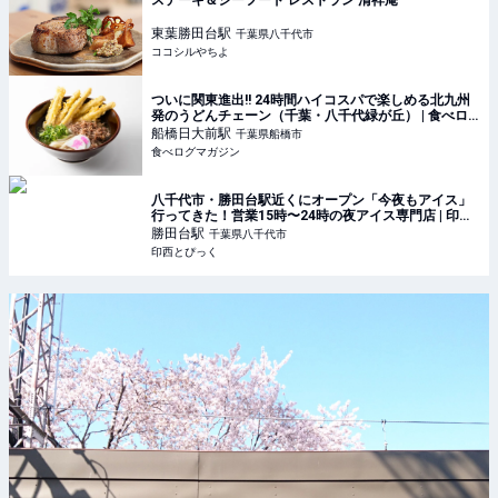
ステーキ＆シーフード レストラン 清祥庵
東葉勝田台
駅
千葉県八千代市
ココシルやちよ
ついに関東進出!! 24時間ハイコスパで楽しめる北九州
発のうどんチェーン（千葉・八千代緑が丘） | 食べロ
グマガジン
船橋日大前
駅
千葉県船橋市
食べログマガジン
八千代市・勝田台駅近くにオープン「今夜もアイス」
行ってきた！営業15時〜24時の夜アイス専門店 | 印西
とぴっく
勝田台
駅
千葉県八千代市
印西とぴっく