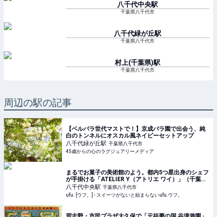
八千代中央
駅
千葉県八千代市
八千代緑が丘
駅
千葉県八千代市
村上(千葉県)
駅
千葉県八千代市
周辺の駅の記事
【ベルバラ世代マストで！】京成バラ園で出会う、純
白のトンネルにオスカル風ネイビーセットアップ
八千代緑が丘
駅
千葉県八千代市
45歳からの心のラグジュアリーメディア
まるでお菓子の美術館のよう。都内5つ星出身のシェフ
が手掛ける「ATELIER Y（アトリエ ワイ）」（千葉・
八千代）の魅力とは - ufu. [ウフ。]
八千代中央
駅
千葉県八千代市
ufu. [ウフ。] - スイーツがないと始まらないufu.ウフ。
習志野・市民プラザ大久保で「元祖夢の国 谷津遊園」