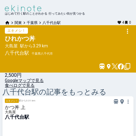
はじめて行く駅のことがわかる 行ってみたい街が見つかる
4
0
関東
千葉県
八千代台駅
エキメシ！
ひれかつ丼
大島屋
駅から
3.29 km
八千代台
駅
千葉県八千代市
2,500円
Googleマップで見る
食べログで見る
八千代台
駅の記事をもっとみる
駅から3.31 km
エキメシ！
かつ丼 上
大島屋
八千代台駅