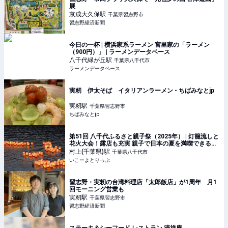
展
京成大久保
駅
千葉県習志野市
習志野経済新聞
今日の一杯 | 横浜家系ラーメン 宮里家の「ラーメン
（900円）」 | ラーメンデータベース
八千代緑が丘
駅
千葉県八千代市
ラーメンデータベース
実籾 伊太そば イタリアンラーメン - ちばみなとjp
実籾
駅
千葉県習志野市
ちばみなとjp
第51回 八千代ふるさと親子祭（2025年） | 灯籠流しと
花火大会！露店も充実 親子で日本の夏を満喫できる祭
り | 千葉県八千代市 | いこーよとりっぷ
村上(千葉県)
駅
千葉県八千代市
いこーよとりっぷ
習志野・実籾の台湾料理店「太郎飯店」が1周年 月1
回モーニング営業も
実籾
駅
千葉県習志野市
習志野経済新聞