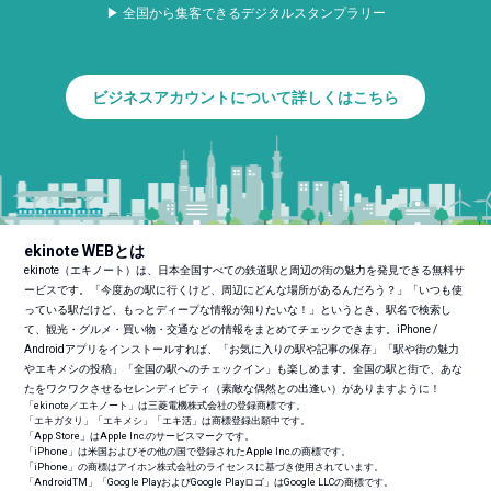
▶ 全国から集客できるデジタルスタンプラリー
ビジネスアカウントについて詳しくはこちら
ekinote WEBとは
ekinote（エキノート）は、日本全国すべての鉄道駅と周辺の街の魅力を発見できる無料サ
ービスです。「今度あの駅に行くけど、周辺にどんな場所があるんだろう？」「いつも使
っている駅だけど、もっとディープな情報が知りたいな！」というとき、駅名で検索し
て、観光・グルメ・買い物・交通などの情報をまとめてチェックできます。iPhone /
Androidアプリをインストールすれば、「お気に入りの駅や記事の保存」「駅や街の魅力
やエキメシの投稿」「全国の駅へのチェックイン」も楽しめます。全国の駅と街で、あな
たをワクワクさせるセレンディピティ（素敵な偶然との出逢い）がありますように！
「ekinote／エキノート」は三菱電機株式会社の登録商標です。
「エキガタリ」「エキメシ」「エキ活」は商標登録出願中です。
「App Store」はApple Inc.のサービスマークです。
「iPhone」は米国およびその他の国で登録されたApple Inc.の商標です。
「iPhone」の商標はアイホン株式会社のライセンスに基づき使用されています。
「Android
TM
」「Google PlayおよびGoogle Playロゴ」はGoogle LLCの商標です。