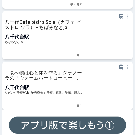
4
0
八千代Cafe bistro Sola（カフェ ビ
ストロ ソラ） - ちばみなとjp
八千代台駅
ちばみなとjp
1
「食べ物は心と体を作る」グラノー
ラの「ウォームハートコーヒー」＠
八千代台
八千代台駅
リビング千葉Web - 地元密着！ 千葉、幕張、船橋、習志
野ほかのグルメ、イベント、お出かけ、習い事情報
1