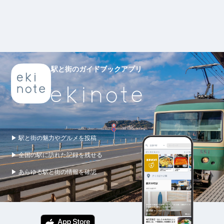
駅と街のガイドブックアプリ
▶ 駅と街の魅力やグルメを投稿
▶ 全国の駅に訪れた記録を残せる
▶ あらゆる駅と街の情報を確認