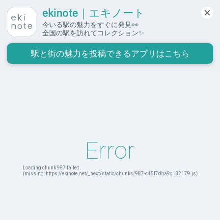
ekinote｜エキノート
はじめて行く駅のことがわかる 行ってみたい街が見つかる
今いる駅の魅力をすぐに発見👀

駅と街の魅力を投稿できるアプリはこちら
Error
Loading chunk 987 failed.

(missing: https://ekinote.net/_next/static/chunks/987-c45f7dba9c132179.js)