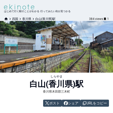
はじめて行く駅のことがわかる 行ってみたい街が見つかる
四国
香川県
白山(香川県)駅
384
views
1
しらやま
白山(香川県)
駅
香川県木田郡三木町
ポスト
シェア
URLをコピー