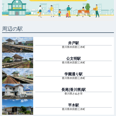
周辺の駅
井戸
駅
香川県木田郡三木町
公文明
駅
香川県木田郡三木町
学園通り
駅
香川県木田郡三木町
長尾(香川県)
駅
香川県さぬき市
平木
駅
香川県木田郡三木町