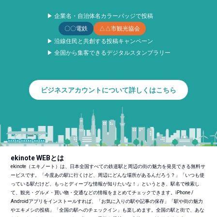
▶ 企業名・自治体名カラーバッジで投稿
〇〇電鉄
△△市観光協会
▶ 沿線住民と共創する投稿キャンペーン
▶ 全国から集客できるデジタルスタンプラリー
ビジネスアカウントについて詳しくはこちら
ekinote WEBとは
ekinote（エキノート）は、日本全国すべての鉄道駅と周辺の街の魅力を発見できる無料サ
ービスです。「今度あの駅に行くけど、周辺にどんな場所があるんだろう？」「いつも使
っている駅だけど、もっとディープな情報が知りたいな！」というとき、駅名で検索し
て、観光・グルメ・買い物・交通などの情報をまとめてチェックできます。iPhone /
Androidアプリをインストールすれば、「お気に入りの駅や記事の保存」「駅や街の魅力
やエキメシの投稿」「全国の駅へのチェックイン」も楽しめます。全国の駅と街で、あな