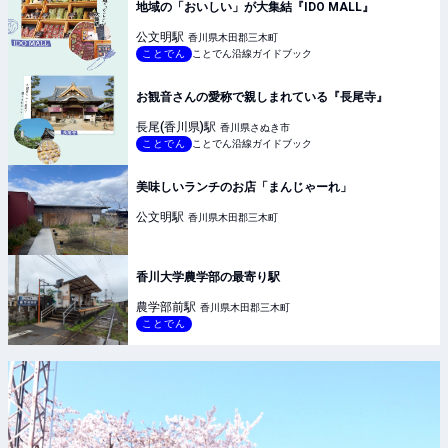
地域の「おいしい」が大集結『IDO MALL』
公文明
駅
香川県木田郡三木町
ことでん
ことでん沿線ガイドブック
お観音さんの愛称で親しまれている『長尾寺』
長尾(香川県)
駅
香川県さぬき市
ことでん
ことでん沿線ガイドブック
美味しいランチのお店「まんじゃーれ」
公文明
駅
香川県木田郡三木町
香川大学農学部の最寄り駅
農学部前
駅
香川県木田郡三木町
ことでん