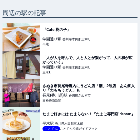
周辺の駅の記事
『Cafe 樹の子』
学園通り
駅
香川県木田郡三木町
平蔵
「人が人を呼んで、人と人とが繋がって、人の和が広
がっていく」
学園通り
駅
香川県木田郡三木町
三木町
さぬき市長尾寺境内にうどん店「溜」2号店 あん餅入
り「力もちうどん」も
長尾(香川県)
駅
香川県さぬき市
高松経済新聞
たまご好きには たまらない！『たまご専門店 danran』
平木
駅
香川県木田郡三木町
ことでん
ことでん沿線ガイドブック