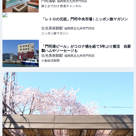
ュッフェにも注目（北九州市門司区） | 旅とおでかけ
門司港
駅
福岡県北九州市門司区
鉄道チャンネル
旅とおでかけ 鉄道チャンネル
「レトロの元祖」門司中央市場 | ニッポン旅マガジン
出光美術館
駅
福岡県北九州市門司区
ニッポン旅マガジン
「門司港ビール」がコロナ禍を経て5年ぶり復活 自家
製ハムやソーセージも
出光美術館
駅
福岡県北九州市門司区
小倉経済新聞