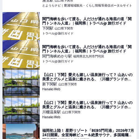
湯玉
駅
山口県下関市
とようらナビ｜豊浦地域観光・くらし情報等発信ポータルサイト
関門海峡を歩いて渡る。人だけが通れる海底の道「関
門トンネル人道」 | 福岡県 | トラベルjp 旅行ガイド
下関
駅
山口県下関市
トラベルjp 旅行ガイド
関門海峡を歩いて渡る。人だけが通れる海底の道「関
門トンネル人道」 | 福岡県 | トラベルjp 旅行ガイド
関門海峡めかり
駅
福岡県北九州市門司区
トラベルjp 旅行ガイド
【山口｜下関】愛犬も嬉しい温泉旅行って？ 山あいの
美景とグルメと温泉に癒される、〈川棚グランドホテ
ルお多福〉の休日。
新下関
駅
山口県下関市
Hanako Web
【山口｜下関】愛犬も嬉しい温泉旅行って？ 山あいの
美景とグルメと温泉に癒される、〈川棚グランドホテ
ルお多福〉の休日。
川棚温泉
駅
山口県下関市
Hanako Web
福岡初上陸！ 星野リゾート「BEB5門司港」2026年7月
24日開業。全室海峡ビュー＆絶景サウナ、多国籍麺ビ