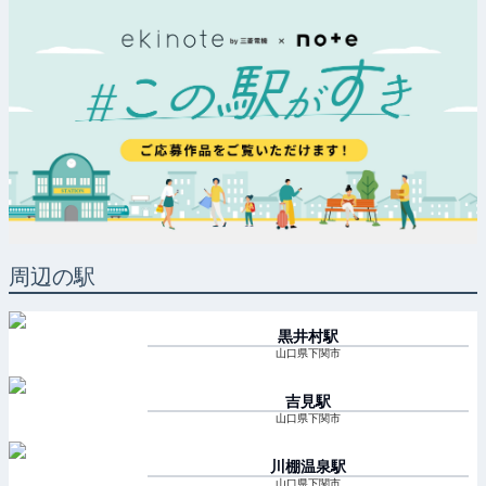
周辺の駅
黒井村
駅
山口県下関市
吉見
駅
山口県下関市
川棚温泉
駅
山口県下関市