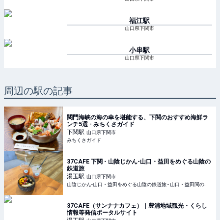
福江
駅
山口県下関市
小串
駅
山口県下関市
周辺の駅の記事
関門海峡の海の幸を堪能する、下関のおすすめ海鮮ラ
ンチ5選 - みちくさガイド
下関
駅
山口県下関市
みちくさガイド
37CAFE 下関 - 山陰じかん-山口・益田をめぐる山陰の
鉄道旅
湯玉
駅
山口県下関市
山陰じかん-山口・益田をめぐる山陰の鉄道旅 - 山口・益田間の鉄道旅の魅力を紹介しています。JR山陰本線の絶景の中、列車にゆられ、ゆっくりと流れる時間をお楽しみください。
37CAFE（サンナナカフェ）｜豊浦地域観光・くらし
情報等発信ポータルサイト