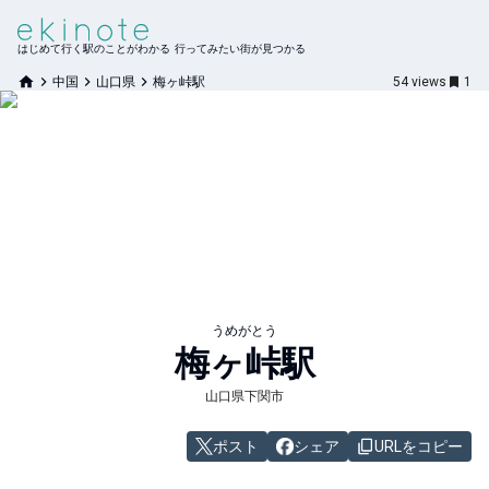
はじめて行く駅のことがわかる 行ってみたい街が見つかる
中国
山口県
梅ヶ峠駅
54
views
1
うめがとう
梅ヶ峠
駅
山口県下関市
ポスト
シェア
URLをコピー