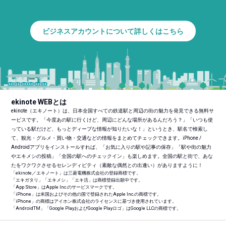
ビジネスアカウントについて詳しくはこちら
ekinote WEBとは
ekinote（エキノート）は、日本全国すべての鉄道駅と周辺の街の魅力を発見できる無料サ
ービスです。「今度あの駅に行くけど、周辺にどんな場所があるんだろう？」「いつも使
っている駅だけど、もっとディープな情報が知りたいな！」というとき、駅名で検索し
て、観光・グルメ・買い物・交通などの情報をまとめてチェックできます。iPhone /
Androidアプリをインストールすれば、「お気に入りの駅や記事の保存」「駅や街の魅力
やエキメシの投稿」「全国の駅へのチェックイン」も楽しめます。全国の駅と街で、あな
たをワクワクさせるセレンディピティ（素敵な偶然との出逢い）がありますように！
「ekinote／エキノート」は三菱電機株式会社の登録商標です。
「エキガタリ」「エキメシ」「エキ活」は商標登録出願中です。
「App Store」はApple Inc.のサービスマークです。
「iPhone」は米国およびその他の国で登録されたApple Inc.の商標です。
「iPhone」の商標はアイホン株式会社のライセンスに基づき使用されています。
「Android
TM
」「Google PlayおよびGoogle Playロゴ」はGoogle LLCの商標です。