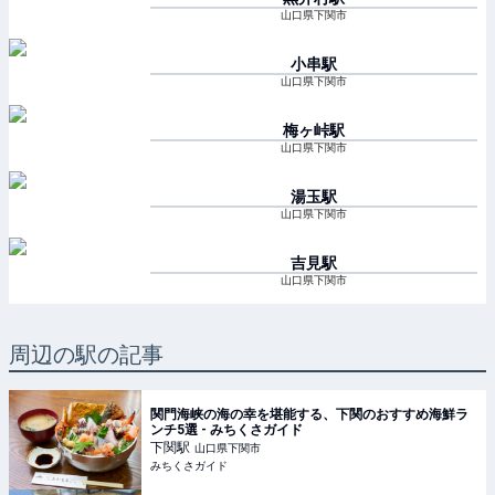
山口県下関市
小串
駅
山口県下関市
梅ヶ峠
駅
山口県下関市
湯玉
駅
山口県下関市
吉見
駅
山口県下関市
周辺の駅の記事
関門海峡の海の幸を堪能する、下関のおすすめ海鮮ラ
ンチ5選 - みちくさガイド
下関
駅
山口県下関市
みちくさガイド