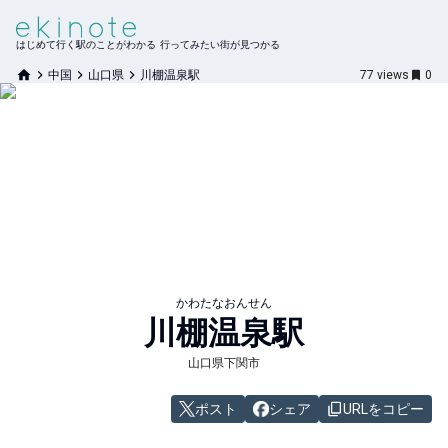
はじめて行く駅のことがわかる 行ってみたい街が見つかる
中国
山口県
川棚温泉駅
77
views
0
かわたなおんせん
川棚温泉
駅
山口県下関市
ポスト
シェア
URLをコピー