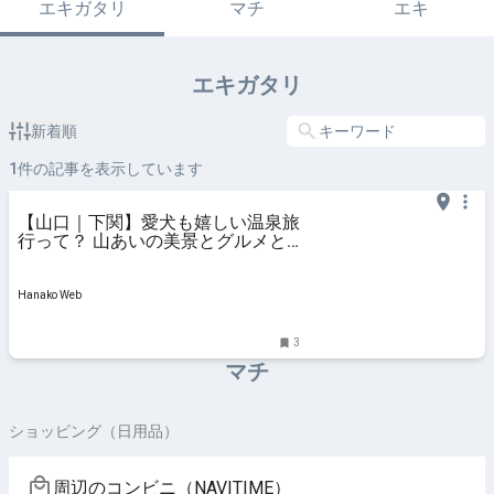
エキガタリ
マチ
エキ
エキガタリ
新着順
1
件の記事を表示しています
【山口｜下関】愛犬も嬉しい温泉旅
行って？ 山あいの美景とグルメと
温泉に癒される、〈川棚グランドホ
テルお多福〉の休日。
Hanako Web
3
マチ
ショッピング（日用品）
周辺のコンビニ（NAVITIME）