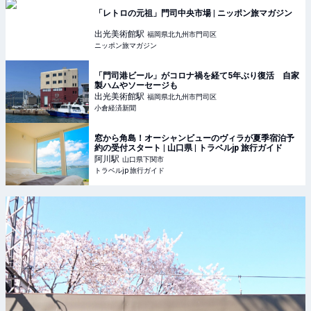
「レトロの元祖」門司中央市場 | ニッポン旅マガジン
出光美術館
駅
福岡県北九州市門司区
ニッポン旅マガジン
「門司港ビール」がコロナ禍を経て5年ぶり復活 自家
製ハムやソーセージも
出光美術館
駅
福岡県北九州市門司区
小倉経済新聞
窓から角島！オーシャンビューのヴィラが夏季宿泊予
約の受付スタート | 山口県 | トラベルjp 旅行ガイド
阿川
駅
山口県下関市
トラベルjp 旅行ガイド