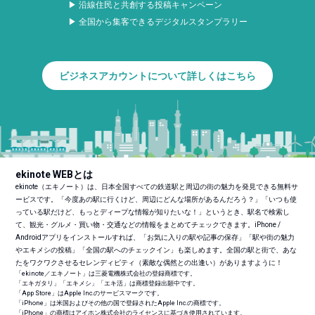
▶ 沿線住民と共創する投稿キャンペーン
▶ 全国から集客できるデジタルスタンプラリー
ビジネスアカウントについて詳しくはこちら
ekinote WEBとは
ekinote（エキノート）は、日本全国すべての鉄道駅と周辺の街の魅力を発見できる無料サ
ービスです。「今度あの駅に行くけど、周辺にどんな場所があるんだろう？」「いつも使
っている駅だけど、もっとディープな情報が知りたいな！」というとき、駅名で検索し
て、観光・グルメ・買い物・交通などの情報をまとめてチェックできます。iPhone /
Androidアプリをインストールすれば、「お気に入りの駅や記事の保存」「駅や街の魅力
やエキメシの投稿」「全国の駅へのチェックイン」も楽しめます。全国の駅と街で、あな
たをワクワクさせるセレンディピティ（素敵な偶然との出逢い）がありますように！
「ekinote／エキノート」は三菱電機株式会社の登録商標です。
「エキガタリ」「エキメシ」「エキ活」は商標登録出願中です。
「App Store」はApple Inc.のサービスマークです。
「iPhone」は米国およびその他の国で登録されたApple Inc.の商標です。
「iPhone」の商標はアイホン株式会社のライセンスに基づき使用されています。