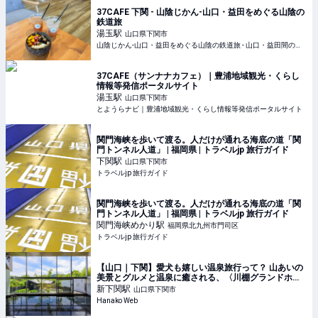
37CAFE 下関 - 山陰じかん-山口・益田をめぐる山陰の
鉄道旅
湯玉
駅
山口県下関市
山陰じかん-山口・益田をめぐる山陰の鉄道旅 - 山口・益田間の鉄道旅の魅力を紹介しています。JR山陰本線の絶景の中、列車にゆられ、ゆっくりと流れる時間をお楽しみください。
37CAFE（サンナナカフェ）｜豊浦地域観光・くらし
情報等発信ポータルサイト
湯玉
駅
山口県下関市
とようらナビ｜豊浦地域観光・くらし情報等発信ポータルサイト
関門海峡を歩いて渡る。人だけが通れる海底の道「関
門トンネル人道」 | 福岡県 | トラベルjp 旅行ガイド
下関
駅
山口県下関市
トラベルjp 旅行ガイド
関門海峡を歩いて渡る。人だけが通れる海底の道「関
門トンネル人道」 | 福岡県 | トラベルjp 旅行ガイド
関門海峡めかり
駅
福岡県北九州市門司区
トラベルjp 旅行ガイド
【山口｜下関】愛犬も嬉しい温泉旅行って？ 山あいの
美景とグルメと温泉に癒される、〈川棚グランドホテ
ルお多福〉の休日。
新下関
駅
山口県下関市
Hanako Web