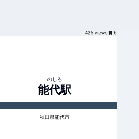
425
views
6
のしろ
能代
駅
秋田県能代市