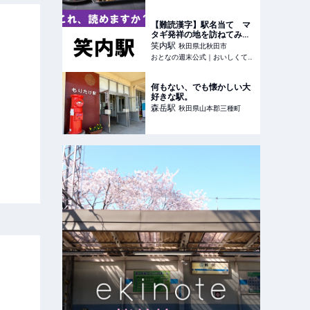
【難読漢字】駅名当て マ
タギ発祥の地を訪ねてみた
い！ - おとなの週末公式｜
笑内
駅
秋田県北秋田市
おいしくて、ためになる食
おとなの週末公式｜おいしくて、ためになる食のニュースサイト
のニュースサイト
何もない、でも懐かしい大
好きな駅。
森岳
駅
秋田県山本郡三種町