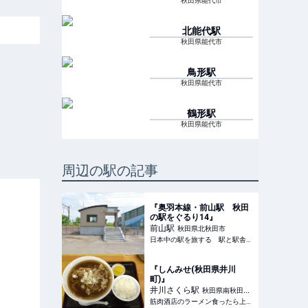
秋田県能代市
北能代
駅
秋田県能代市
鳥形
駅
秋田県能代市
鶴形
駅
秋田県能代市
周辺の駅の記事
『奥羽本線・前山駅 秋田
の駅をぐるり14』
前山
駅
秋田県北秋田市
日本中の駅を旅する 駅と駅舎のブログ
『しんみせ(秋田県井川
町)』
井川さくら
駅
秋田県南秋田郡
筋肉酒店のラーメン食ったら上げマッスル！
井川町