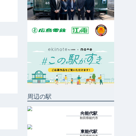
周辺の駅
向能代
駅
秋田県能代市
東能代
駅