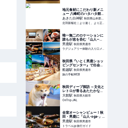
地元食材にこだわり新メニ
ュー 八峰町のハタハタ館
「レストランいさりび」 -
あきた白神
駅
秋田県山本郡八
北羽新報社｜より速く、よ
北羽新報社｜より速く、より正確に、心通う紙面づくり - 秋田県能代市、三種町、八峰町、藤里町の情報をお届けします
峰町
り正確に、心通う紙面づく
り
唯一無二のロケーションに
誰もが息を呑む「山人—
oga—」｜男鹿半島の豊か
男鹿
駅
秋田県男鹿市
な大自然を五感で楽しむ、
ラグジュアリー体験の入り口メディア
極上のリトリート
秋田県『いとく男鹿ショッ
ピングセンター』で出会う
「なまはげ」だらけの地元
船越
駅
秋田県男鹿市
食！｜旅の手帖WEB
旅の手帖WEB
秋田ディープ探訪 ～文化と
レトロが香るあたたかな
町・大館 - OnTrip JAL
大館
駅
秋田県大館市
OnTrip JAL
全室オーシャンビュー！秋
田・男鹿に「山人-oga-」
が新規開業 | 秋田県 | トラベ
男鹿
駅
秋田県男鹿市
ルjp 旅行ガイド
トラベルjp 旅行ガイド