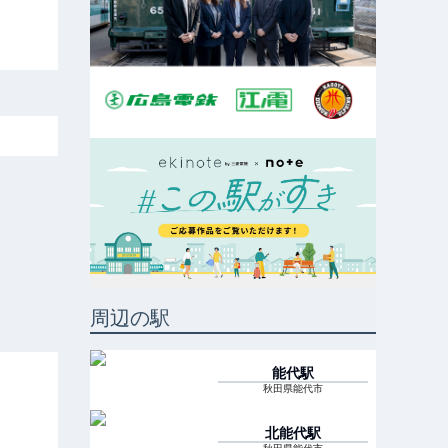
周辺の駅
能代
駅
秋田県能代市
北能代
駅