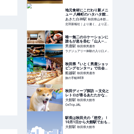
地元食材にこだわり新メニ
ュー 八峰町のハタハタ館
「レストランいさりび」 -
あきた白神
駅
秋田県山本郡八
北羽新報社｜より速く、よ
北羽新報社｜より速く、より正確に、心通う紙面づくり - 秋田県能代市、三種町、八峰町、藤里町の情報をお届けします
峰町
り正確に、心通う紙面づく
り
唯一無二のロケーションに
誰もが息を呑む「山人—
oga—」｜男鹿半島の豊か
男鹿
駅
秋田県男鹿市
な大自然を五感で楽しむ、
ラグジュアリー体験の入り口メディア
極上のリトリート
秋田県『いとく男鹿ショッ
ピングセンター』で出会う
「なまはげ」だらけの地元
船越
駅
秋田県男鹿市
食！｜旅の手帖WEB
旅の手帖WEB
秋田ディープ探訪 ～文化と
レトロが香るあたたかな
町・大館 - OnTrip JAL
大館
駅
秋田県大館市
OnTrip JAL
駅長は秋田犬の「想空」！
10月1日から大館駅でおも
てなし活動 | レイルラボ ニ
大館
駅
秋田県大館市
ュース