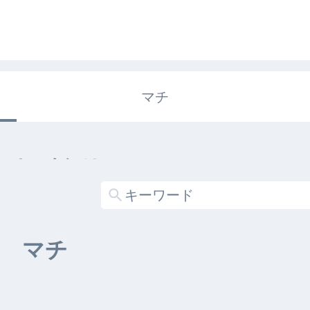
マチ
エキガタリ
する記事がありません
マチ