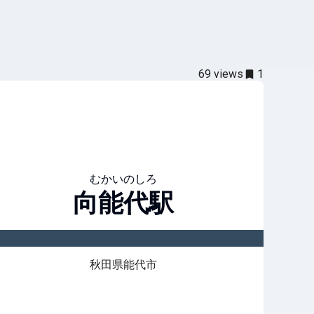
69
views
1
むかいのしろ
向能代
駅
秋田県能代市