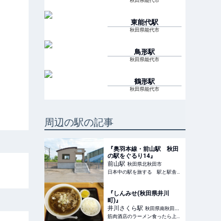
秋田県能代市
東能代
駅
秋田県能代市
鳥形
駅
秋田県能代市
鶴形
駅
秋田県能代市
周辺の駅の記事
『奥羽本線・前山駅 秋田
の駅をぐるり14』
前山
駅
秋田県北秋田市
日本中の駅を旅する 駅と駅舎のブログ
『しんみせ(秋田県井川
町)』
井川さくら
駅
秋田県南秋田郡
筋肉酒店のラーメン食ったら上げマッスル！
井川町