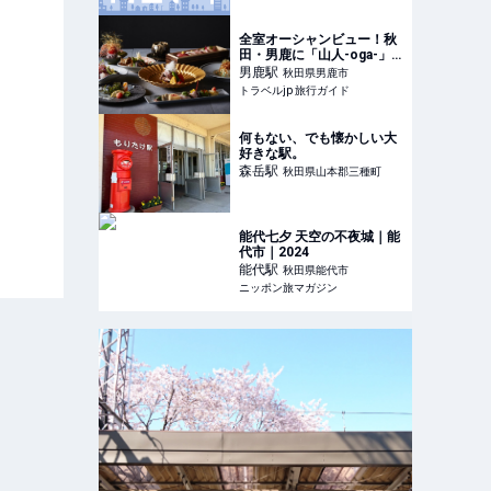
全室オーシャンビュー！秋
田・男鹿に「山人-oga-」
が新規開業 | 秋田県 | トラベ
男鹿
駅
秋田県男鹿市
ルjp 旅行ガイド
トラベルjp 旅行ガイド
何もない、でも懐かしい大
好きな駅。
森岳
駅
秋田県山本郡三種町
能代七夕 天空の不夜城｜能
代市｜2024
能代
駅
秋田県能代市
ニッポン旅マガジン