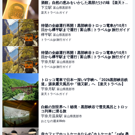
酒館」自然の恵みをいかした黒部だけの味 【楽天トラ
ベル】
下立
駅
富山県黒部市
楽天トラベルガイド
待望の全線運行再開！黒部峡谷トロッコ電車が10月1
日から欅平駅まで運行 | 富山県 | トラベルjp 旅行ガイド
欅平
駅
富山県黒部市
トラベルjp 旅行ガイド
待望の全線運行再開！黒部峡谷トロッコ電車が10月1
日から欅平駅まで運行 | 富山県 | トラベルjp 旅行ガイド
宇奈月
駅
富山県黒部市
トラベルjp 旅行ガイド
トロッコ電車で日本一深いV字峡へ「2026黒部峡谷鉄
道」源泉露天風呂や「猫又駅」へ 【楽天トラベル】
宇奈月
駅
富山県黒部市
楽天トラベルガイド
白銀の別世界へ！秘境・黒部峡谷で雪見風呂とトロッ
コ列車に浸る旅
宇奈月温泉
駅
富山県黒部市
おとなの週末Web
寺カフェでホットケーキならぬ“ホトケーキ”「cafe 愚