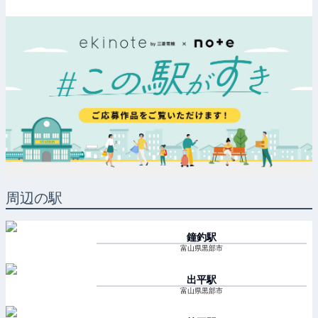
周辺の駅
鐘釣
駅
富山県黒部市
出平
駅
富山県黒部市