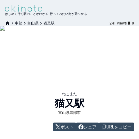
はじめて行く駅のことがわかる 行ってみたい街が見つかる
中部
富山県
猫又駅
241
views
0
ねこまた
猫又
駅
富山県黒部市
ポスト
シェア
URLをコピー