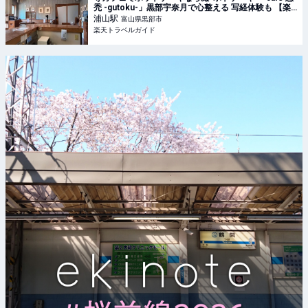
禿 -gutoku-」黒部宇奈月で心整える 写経体験も 【楽
天トラベル】
浦山
駅
富山県黒部市
楽天トラベルガイド