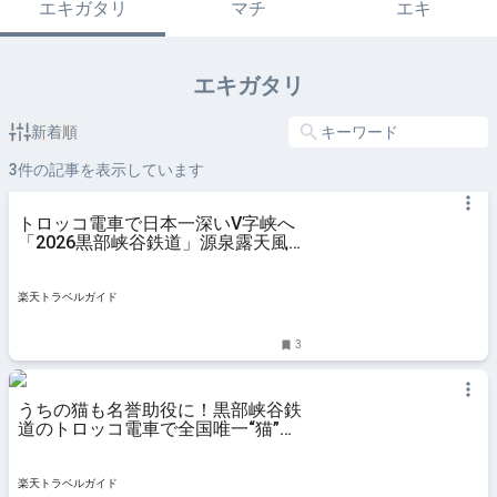
エキガタリ
マチ
エキ
エキガタリ
新着順
3
件の記事を表示しています
トロッコ電車で日本一深いV字峡へ
「2026黒部峡谷鉄道」源泉露天風
呂や「猫又駅」へ 【楽天トラベ
ル】
楽天トラベルガイド
3
うちの猫も名誉助役に！黒部峡谷鉄
道のトロッコ電車で全国唯一“猫”が
つく「猫又駅」へ 【楽天トラベ
ル】
楽天トラベルガイド