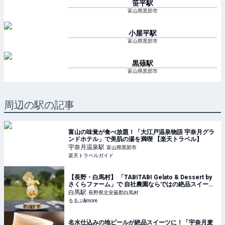
笹平
駅
富山県黒部市
小屋平
駅
富山県黒部市
黒薙
駅
富山県黒部市
周辺の駅の記事
富山の味覚が食べ放題！「大江戸温泉物語 宇奈月グラ
ンドホテル」で美肌の湯を満喫 【楽天トラベル】
宇奈月温泉
駅
富山県黒部市
楽天トラベルガイド
【長野・白馬村】 「TABITABI Gelato & Dessert by
さくらファーム」で 自社農園ならではの絶品スイーツ
を堪能｜るるぶ&more.
白馬
駅
長野県北安曇郡白馬村
るるぶ&more.
名水仕込みの地ビールが絶品スイーツに！「宇奈月麦