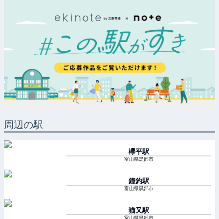
周辺の駅
欅平
駅
富山県黒部市
鐘釣
駅
富山県黒部市
猫又
駅
富山県黒部市