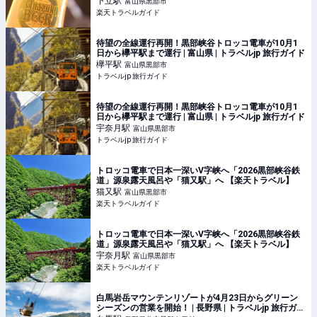
下立
駅
富山県黒部市
楽天トラベルガイド
待望の全線運行再開！黒部峡谷トロッコ電車が10月1
日から欅平駅まで運行 | 富山県 | トラベルjp 旅行ガイド
欅平
駅
富山県黒部市
トラベルjp 旅行ガイド
待望の全線運行再開！黒部峡谷トロッコ電車が10月1
日から欅平駅まで運行 | 富山県 | トラベルjp 旅行ガイド
宇奈月
駅
富山県黒部市
トラベルjp 旅行ガイド
トロッコ電車で日本一深いV字峡へ「2026黒部峡谷鉄
道」源泉露天風呂や「猫又駅」へ 【楽天トラベル】
猫又
駅
富山県黒部市
楽天トラベルガイド
トロッコ電車で日本一深いV字峡へ「2026黒部峡谷鉄
道」源泉露天風呂や「猫又駅」へ 【楽天トラベル】
宇奈月
駅
富山県黒部市
楽天トラベルガイド
白馬岩岳マウンテンリゾートが4月23日からグリーン
シーズンの営業を開始！ | 長野県 | トラベルjp 旅行ガイ