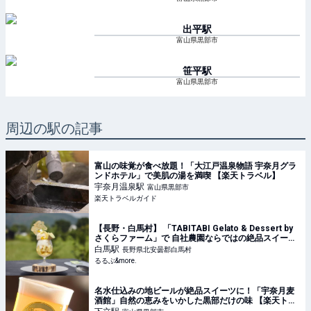
出平
駅
富山県黒部市
笹平
駅
富山県黒部市
周辺の駅の記事
富山の味覚が食べ放題！「大江戸温泉物語 宇奈月グラ
ンドホテル」で美肌の湯を満喫 【楽天トラベル】
宇奈月温泉
駅
富山県黒部市
楽天トラベルガイド
【長野・白馬村】 「TABITABI Gelato & Dessert by
さくらファーム」で 自社農園ならではの絶品スイーツ
を堪能｜るるぶ&more.
白馬
駅
長野県北安曇郡白馬村
るるぶ&more.
名水仕込みの地ビールが絶品スイーツに！「宇奈月麦
酒館」自然の恵みをいかした黒部だけの味 【楽天トラ
ベル】