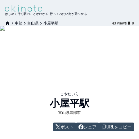
はじめて行く駅のことがわかる 行ってみたい街が見つかる
中部
富山県
小屋平駅
43
views
0
こやだいら
小屋平
駅
富山県黒部市
ポスト
シェア
URLをコピー