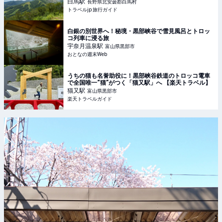
ド
白馬
駅
長野県北安曇郡白馬村
トラベルjp 旅行ガイド
白銀の別世界へ！秘境・黒部峡谷で雪見風呂とトロッ
コ列車に浸る旅
宇奈月温泉
駅
富山県黒部市
おとなの週末Web
うちの猫も名誉助役に！黒部峡谷鉄道のトロッコ電車
で全国唯一“猫”がつく「猫又駅」へ 【楽天トラベル】
猫又
駅
富山県黒部市
楽天トラベルガイド