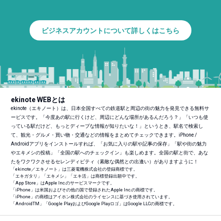
ビジネスアカウントについて詳しくはこちら
ekinote WEBとは
ekinote（エキノート）は、日本全国すべての鉄道駅と周辺の街の魅力を発見できる無料サ
ービスです。「今度あの駅に行くけど、周辺にどんな場所があるんだろう？」「いつも使
っている駅だけど、もっとディープな情報が知りたいな！」というとき、駅名で検索し
て、観光・グルメ・買い物・交通などの情報をまとめてチェックできます。iPhone /
Androidアプリをインストールすれば、「お気に入りの駅や記事の保存」「駅や街の魅力
やエキメシの投稿」「全国の駅へのチェックイン」も楽しめます。全国の駅と街で、あな
たをワクワクさせるセレンディピティ（素敵な偶然との出逢い）がありますように！
「ekinote／エキノート」は三菱電機株式会社の登録商標です。
「エキガタリ」「エキメシ」「エキ活」は商標登録出願中です。
「App Store」はApple Inc.のサービスマークです。
「iPhone」は米国およびその他の国で登録されたApple Inc.の商標です。
「iPhone」の商標はアイホン株式会社のライセンスに基づき使用されています。
「Android
TM
」「Google PlayおよびGoogle Playロゴ」はGoogle LLCの商標です。