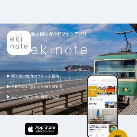
駅と街のガイドブックアプリ
▶ 駅と街の魅力やグルメを投稿
▶ 全国の駅に訪れた記録を残せる
▶ あらゆる駅と街の情報を確認