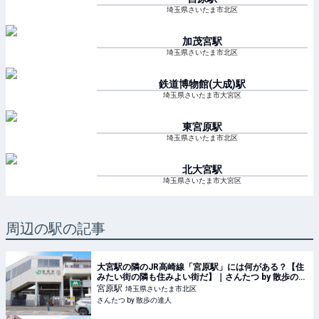
埼玉県さいたま市北区
加茂宮
駅
埼玉県さいたま市北区
鉄道博物館(大成)
駅
埼玉県さいたま市大宮区
東宮原
駅
埼玉県さいたま市北区
北大宮
駅
埼玉県さいたま市大宮区
周辺の駅の記事
大宮駅の隣のJR高崎線「宮原駅」には何がある？【住
みたい街の隣も住みよい街だ】｜さんたつ by 散歩の達
人
宮原
駅
埼玉県さいたま市北区
さんたつ by 散歩の達人