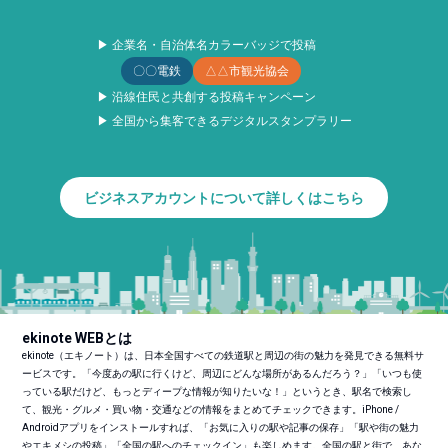
▶ 企業名・自治体名カラーバッジで投稿
〇〇電鉄
△△市観光協会
▶ 沿線住民と共創する投稿キャンペーン
▶ 全国から集客できるデジタルスタンプラリー
ビジネスアカウントについて詳しくはこちら
ekinote WEBとは
ekinote（エキノート）は、日本全国すべての鉄道駅と周辺の街の魅力を発見できる無料サ
ービスです。「今度あの駅に行くけど、周辺にどんな場所があるんだろう？」「いつも使
っている駅だけど、もっとディープな情報が知りたいな！」というとき、駅名で検索し
て、観光・グルメ・買い物・交通などの情報をまとめてチェックできます。iPhone /
Androidアプリをインストールすれば、「お気に入りの駅や記事の保存」「駅や街の魅力
やエキメシの投稿」「全国の駅へのチェックイン」も楽しめます。全国の駅と街で、あな