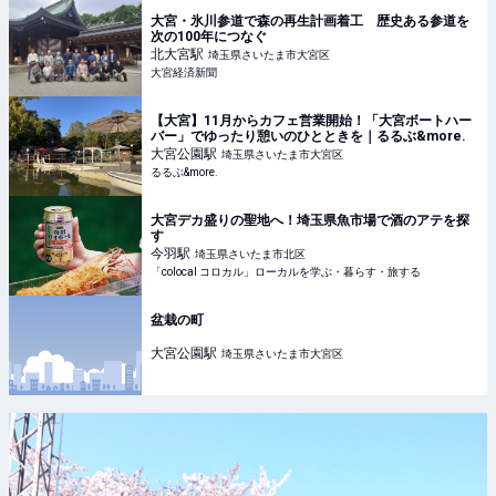
大宮・氷川参道で森の再生計画着工 歴史ある参道を
次の100年につなぐ
北大宮
駅
埼玉県さいたま市大宮区
大宮経済新聞
【大宮】11月からカフェ営業開始！「大宮ボートハー
バー」でゆったり憩いのひとときを｜るるぶ&more.
大宮公園
駅
埼玉県さいたま市大宮区
るるぶ&more.
大宮デカ盛りの聖地へ！埼玉県魚市場で酒のアテを探
す
今羽
駅
埼玉県さいたま市北区
「colocal コロカル」ローカルを学ぶ・暮らす・旅する
盆栽の町
大宮公園
駅
埼玉県さいたま市大宮区