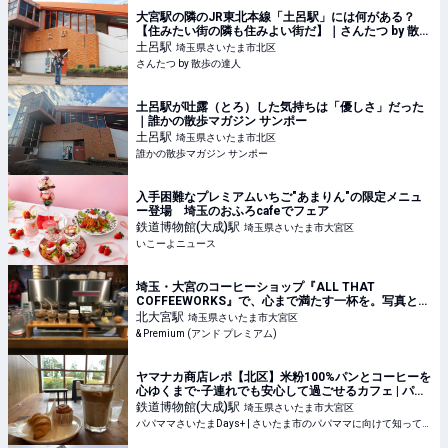
大宮駅の隣のJR東北本線「土呂駅」には何がある？
【住みたい街の隣も住みよい街だ】｜さんたつ by 散歩
の達人
土呂
駅
埼玉県さいたま市北区
さんたつ by 散歩の達人
土呂駅が吐露（とろ）した気持ちは「優しさ」だった
｜誰かの散歩マガジン サンポー
土呂
駅
埼玉県さいたま市北区
誰かの散歩マガジン サンポー
入手困難なプレミアムいちご"あまりん"の限定メニュ
ー登場 埼玉のおふろcafeでフェア
鉄道博物館(大成)
駅
埼玉県さいたま市大宮区
いこーよニュース
埼玉・大宮のコーヒーショップ『ALL THAT
COFFEEWORKS』で、心まで満たす一杯を。写真と
文：石井ブレンド (お笑い芸人、『GOODFEELING
北大宮
駅
埼玉県さいたま市大宮区
COFFEE』オーナー) #3
& Premium (アンド プレミアム)
ヤマナカ商店レポ【北区】米粉100%パンとコーヒーを
心ゆくまで-子連れでも安心して過ごせるカフェ | パパ
ママさいたまDays+
鉄道博物館(大成)
駅
埼玉県さいたま市大宮区
パパママさいたまDays+ | さいたま市のパパママに向けて知って得する子育ての情報や楽しいお出かけ情報をお届けします。