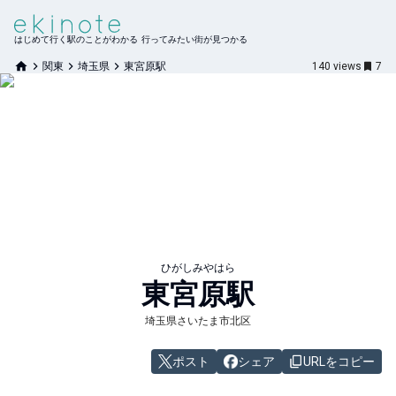
はじめて行く駅のことがわかる 行ってみたい街が見つかる
関東
埼玉県
東宮原駅
140
views
7
ひがしみやはら
東宮原
駅
埼玉県さいたま市北区
ポスト
シェア
URLをコピー