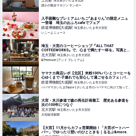
土呂
駅
埼玉県さいたま市北区
誰かの散歩マガジン サンポー
入手困難なプレミアムいちご"あまりん"の限定メニュ
ー登場 埼玉のおふろcafeでフェア
鉄道博物館(大成)
駅
埼玉県さいたま市大宮区
いこーよニュース
埼玉・大宮のコーヒーショップ『ALL THAT
COFFEEWORKS』で、心まで満たす一杯を。写真と
文：石井ブレンド (お笑い芸人、『GOODFEELING
北大宮
駅
埼玉県さいたま市大宮区
COFFEE』オーナー) #3
& Premium (アンド プレミアム)
ヤマナカ商店レポ【北区】米粉100%パンとコーヒーを
心ゆくまで-子連れでも安心して過ごせるカフェ | パパ
ママさいたまDays+
鉄道博物館(大成)
駅
埼玉県さいたま市大宮区
パパママさいたまDays+ | さいたま市のパパママに向けて知って得する子育ての情報や楽しいお出かけ情報をお届けします。
大宮・氷川参道で森の再生計画着工 歴史ある参道を
次の100年につなぐ
北大宮
駅
埼玉県さいたま市大宮区
大宮経済新聞
【大宮】11月からカフェ営業開始！「大宮ボートハー
バー」でゆったり憩いのひとときを｜るるぶ&more.