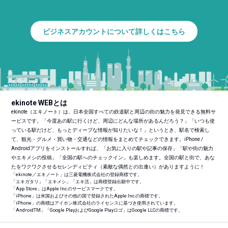
ビジネスアカウントについて詳しくはこちら
ekinote WEBとは
ekinote（エキノート）は、日本全国すべての鉄道駅と周辺の街の魅力を発見できる無料サ
ービスです。「今度あの駅に行くけど、周辺にどんな場所があるんだろう？」「いつも使
っている駅だけど、もっとディープな情報が知りたいな！」というとき、駅名で検索し
て、観光・グルメ・買い物・交通などの情報をまとめてチェックできます。iPhone /
Androidアプリをインストールすれば、「お気に入りの駅や記事の保存」「駅や街の魅力
やエキメシの投稿」「全国の駅へのチェックイン」も楽しめます。全国の駅と街で、あな
たをワクワクさせるセレンディピティ（素敵な偶然との出逢い）がありますように！
「ekinote／エキノート」は三菱電機株式会社の登録商標です。
「エキガタリ」「エキメシ」「エキ活」は商標登録出願中です。
「App Store」はApple Inc.のサービスマークです。
「iPhone」は米国およびその他の国で登録されたApple Inc.の商標です。
「iPhone」の商標はアイホン株式会社のライセンスに基づき使用されています。
「Android
TM
」「Google PlayおよびGoogle Playロゴ」はGoogle LLCの商標です。