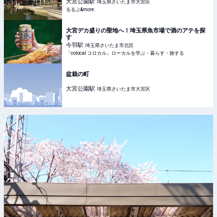
大宮公園
駅
埼玉県さいたま市大宮区
るるぶ&more.
大宮デカ盛りの聖地へ！埼玉県魚市場で酒のアテを探
す
今羽
駅
埼玉県さいたま市北区
「colocal コロカル」ローカルを学ぶ・暮らす・旅する
盆栽の町
大宮公園
駅
埼玉県さいたま市大宮区