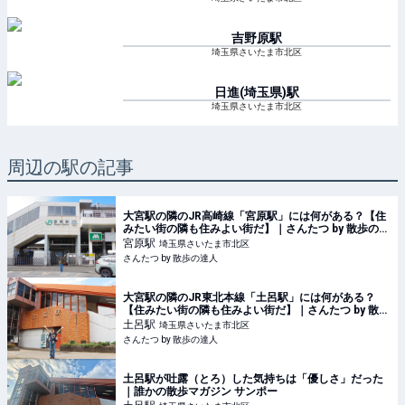
吉野原
駅
埼玉県さいたま市北区
日進(埼玉県)
駅
埼玉県さいたま市北区
周辺の駅の記事
大宮駅の隣のJR高崎線「宮原駅」には何がある？【住
みたい街の隣も住みよい街だ】｜さんたつ by 散歩の達
人
宮原
駅
埼玉県さいたま市北区
さんたつ by 散歩の達人
大宮駅の隣のJR東北本線「土呂駅」には何がある？
【住みたい街の隣も住みよい街だ】｜さんたつ by 散歩
の達人
土呂
駅
埼玉県さいたま市北区
さんたつ by 散歩の達人
土呂駅が吐露（とろ）した気持ちは「優しさ」だった
｜誰かの散歩マガジン サンポー