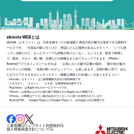
ekinote WEBとは
ekinote（エキノート）は、日本全国すべての鉄道駅と周辺の街の魅力を発見できる無料サ
ービスです。「今度あの駅に行くけど、周辺にどんな場所があるんだろう？」「いつも使
っている駅だけど、もっとディープな情報が知りたいな！」というとき、駅名で検索し
て、観光・グルメ・買い物・交通などの情報をまとめてチェックできます。iPhone /
Androidアプリをインストールすれば、「お気に入りの駅や記事の保存」「駅や街の魅力
やエキメシの投稿」「全国の駅へのチェックイン」も楽しめます。全国の駅と街で、あな
たをワクワクさせるセレンディピティ（素敵な偶然との出逢い）がありますように！
「ekinote／エキノート」は三菱電機株式会社の登録商標です。
「エキガタリ」「エキメシ」「エキ活」は商標登録出願中です。
「App Store」はApple Inc.のサービスマークです。
「iPhone」は米国およびその他の国で登録されたApple Inc.の商標です。
「iPhone」の商標はアイホン株式会社のライセンスに基づき使用されています。
「Android
TM
」「Google PlayおよびGoogle Playロゴ」はGoogle LLCの商標です。
三菱電機
ウェブサイト利用規約
個人情報保護方針について