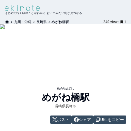
はじめて行く駅のことがわかる 行ってみたい街が見つかる
九州・沖縄
長崎県
めがね橋駅
240
views
1
めがねばし
めがね橋
駅
長崎県長崎市
ポスト
シェア
URLをコピー