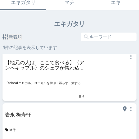
エキガタリ
マチ
エキ
エキガタリ
新着順
4
件の記事を表示しています
【地元の人は、ここで食べる】〈ア
ンペキャブル〉のシェフが惚れ込ん
だ、長崎の通いたい店2選 |
「colocal コロカル」ローカルを学
ぶ・暮らす・旅する
「colocal コロカル」ローカルを学ぶ・暮らす・旅する
4
岩永 梅寿軒
旅行