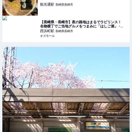
観光通
駅
長崎県長崎市
【長崎県・長崎市】夜の路地はまるでラビリンス！
名物横丁でご当地グルメをつまみに「はしご酒」 -
OZmall
西浜町
駅
長崎県長崎市
オズモール