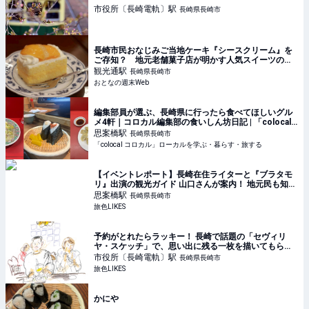
市役所〔長崎電軌〕
駅
長崎県長崎市
長崎市民おなじみご当地ケーキ『シースクリーム』を
ご存知？ 地元老舗菓子店が明かす人気スイーツの名
前の秘密とは
観光通
駅
長崎県長崎市
おとなの週末Web
編集部員が選ぶ、長崎県に行ったら食べてほしいグル
メ4軒｜コロカル編集部の食いしん坊日記 | 「colocal
コロカル」ローカルを学ぶ・暮らす・旅する
思案橋
駅
長崎県長崎市
「colocal コロカル」ローカルを学ぶ・暮らす・旅する
【イベントレポート】長崎在住ライターと『ブラタモ
リ』出演の観光ガイド 山口さんが案内！ 地元民も知ら
ない長崎・丸山を“さるく”｜旅色LIKES
思案橋
駅
長崎県長崎市
旅色LIKES
予約がとれたらラッキー！ 長崎で話題の「セヴィリ
ヤ・スケッチ」で、思い出に残る一枚を描いてもらお
う｜旅色LIKES
市役所〔長崎電軌〕
駅
長崎県長崎市
旅色LIKES
かにや