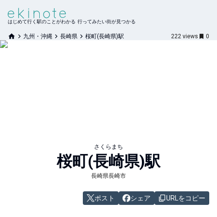
はじめて行く駅のことがわかる 行ってみたい街が見つかる
九州・沖縄
長崎県
桜町(長崎県)駅
222
views
0
さくらまち
桜町(長崎県)
駅
長崎県長崎市
ポスト
シェア
URLをコピー