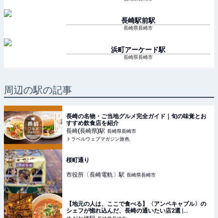
長崎駅前
駅
長崎県長崎市
浜町アーケード
駅
長崎県長崎市
周辺の駅の記事
長崎の名物・ご当地グルメ完全ガイド｜旬の味覚とお
すすめ飲食店を紹介
長崎(長崎県)
駅
長崎県長崎市
トラベルウェブマガジン旅色
桜町通り
市役所〔長崎電軌〕
駅
長崎県長崎市
【地元の人は、ここで食べる】〈アンペキャブル〉の
シェフが惚れ込んだ、長崎の通いたい店2選 |
「colocal コロカル」ローカルを学ぶ・暮らす・旅す