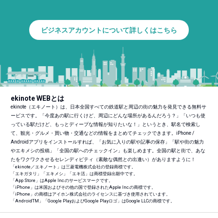
ビジネスアカウントについて詳しくはこちら
ekinote WEBとは
ekinote（エキノート）は、日本全国すべての鉄道駅と周辺の街の魅力を発見できる無料サ
ービスです。「今度あの駅に行くけど、周辺にどんな場所があるんだろう？」「いつも使
っている駅だけど、もっとディープな情報が知りたいな！」というとき、駅名で検索し
て、観光・グルメ・買い物・交通などの情報をまとめてチェックできます。iPhone /
Androidアプリをインストールすれば、「お気に入りの駅や記事の保存」「駅や街の魅力
やエキメシの投稿」「全国の駅へのチェックイン」も楽しめます。全国の駅と街で、あな
たをワクワクさせるセレンディピティ（素敵な偶然との出逢い）がありますように！
「ekinote／エキノート」は三菱電機株式会社の登録商標です。
「エキガタリ」「エキメシ」「エキ活」は商標登録出願中です。
「App Store」はApple Inc.のサービスマークです。
「iPhone」は米国およびその他の国で登録されたApple Inc.の商標です。
「iPhone」の商標はアイホン株式会社のライセンスに基づき使用されています。
「Android
TM
」「Google PlayおよびGoogle Playロゴ」はGoogle LLCの商標です。