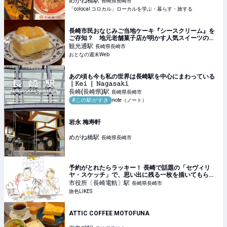
めがね橋
駅
長崎県長崎市
る
「colocal コロカル」ローカルを学ぶ・暮らす・旅する
長崎市民おなじみご当地ケーキ『シースクリーム』を
ご存知？ 地元老舗菓子店が明かす人気スイーツの名
前の秘密とは
観光通
駅
長崎県長崎市
おとなの週末Web
あの頃も今も私の世界は長崎駅を中心にまわっている
｜𝙺𝚎𝚒 ｜ 𝙽𝚊𝚐𝚊𝚜𝚊𝚔𝚒
長崎(長崎県)
駅
長崎県長崎市
#この駅がすき
note（ノート）
岩永 梅寿軒
めがね橋
駅
長崎県長崎市
予約がとれたらラッキー！ 長崎で話題の「セヴィリ
ヤ・スケッチ」で、思い出に残る一枚を描いてもらお
う｜旅色LIKES
市役所〔長崎電軌〕
駅
長崎県長崎市
旅色LIKES
ATTIC COFFEE MOTOFUNA