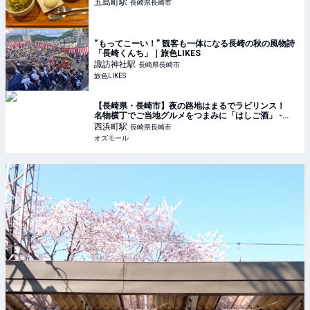
五島町
駅
長崎県長崎市
“もってこーい！” 観客も一体になる長崎の秋の風物詩
「長崎くんち」｜旅色LIKES
諏訪神社
駅
長崎県長崎市
旅色LIKES
【長崎県・長崎市】夜の路地はまるでラビリンス！
名物横丁でご当地グルメをつまみに「はしご酒」 -
OZmall
西浜町
駅
長崎県長崎市
オズモール