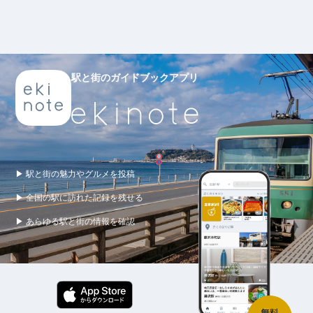
駅と街のガイドブックアプリ
▶ 駅と街の魅力やグルメを投稿
▶ 全国の駅に訪れた記録を残せる
▶ あらゆる駅と街の情報を確認