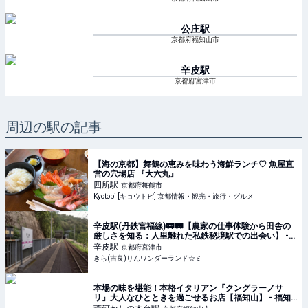
公庄
駅
京都府福知山市
辛皮
駅
京都府宮津市
周辺の駅の記事
【海の京都】舞鶴の恵みを味わう海鮮ランチ♡ 魚屋直
営の穴場店 『大六丸』
四所
駅
京都府舞鶴市
Kyotopi [キョウトピ] 京都情報・観光・旅行・グルメ
辛皮駅(丹鉄宮福線)🚃🛤【農家の仕事体験から田舎の
厳しさを知る：人里離れた私鉄秘境駅での出会い】 -
きら(吉良)りんワンダーランド☆ミ
辛皮
駅
京都府宮津市
きら(吉良)りんワンダーランド☆ミ
本場の味を堪能！本格イタリアン『クングラーノサ
リ』大人なひとときを過ごせるお店【福知山】 - 福知
Navi【福知山&周辺のクチコミレポートブログ】