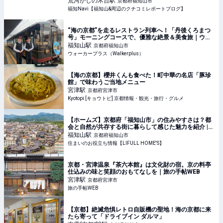
荒河かしの木台
駅
京都府福知山市
福知Navi【福知山&周辺のクチコミレポートブログ】
“海の京都”を走るレストラン列車へ！「丹後くろまつ
号」モーニングコースで、優雅な絶景＆美食旅｜ウォ
ーカープラス
福知山
駅
京都府福知山市
ウォーカープラス（Walkerplus）
【海の京都】櫻井くんも食べた！町中華の名店「豚珍
館」で味わうご当地メニュー
宮津
駅
京都府宮津市
Kyotopi [キョウトピ] 京都情報・観光・旅行・グルメ
【ホームズ】京都府「福知山市」の住みやすさは？都
会と自然が共存する街に暮らして感じた魅力を紹介 |
住まいのお役立ち情報
福知山
駅
京都府福知山市
住まいのお役立ち情報【LIFULL HOME'S】
京都・宮津温泉『茶六本館』は文化財の宿。京の料亭
仕込みの味と笑顔のおもてなしを｜旅の手帖WEB
宮津
駅
京都府宮津市
旅の手帖WEB
【京都】絶滅危惧レトロ自販機の聖地！海の京都に来
たら寄って「ドライブイン ダルマ」