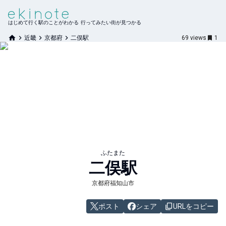
はじめて行く駅のことがわかる 行ってみたい街が見つかる
近畿
京都府
二俣駅
69
views
1
ふたまた
二俣
駅
京都府福知山市
ポスト
シェア
URLをコピー