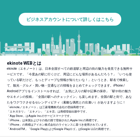
ビジネスアカウントについて詳しくはこちら
ekinote WEBとは
ekinote（エキノート）は、日本全国すべての鉄道駅と周辺の街の魅力を発見できる無料サ
ービスです。「今度あの駅に行くけど、周辺にどんな場所があるんだろう？」「いつも使
っている駅だけど、もっとディープな情報が知りたいな！」というとき、駅名で検索し
て、観光・グルメ・買い物・交通などの情報をまとめてチェックできます。iPhone /
Androidアプリをインストールすれば、「お気に入りの駅や記事の保存」「駅や街の魅力
やエキメシの投稿」「全国の駅へのチェックイン」も楽しめます。全国の駅と街で、あな
たをワクワクさせるセレンディピティ（素敵な偶然との出逢い）がありますように！
「ekinote／エキノート」は三菱電機株式会社の登録商標です。
「エキガタリ」「エキメシ」「エキ活」は商標登録出願中です。
「App Store」はApple Inc.のサービスマークです。
「iPhone」は米国およびその他の国で登録されたApple Inc.の商標です。
「iPhone」の商標はアイホン株式会社のライセンスに基づき使用されています。
「Android
TM
」「Google PlayおよびGoogle Playロゴ」はGoogle LLCの商標です。