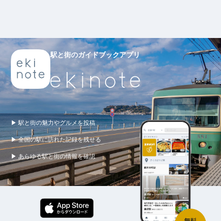
駅と街のガイドブックアプリ
▶ 駅と街の魅力やグルメを投稿
▶ 全国の駅に訪れた記録を残せる
▶ あらゆる駅と街の情報を確認