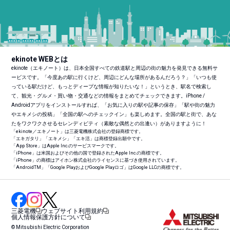
ekinote WEBとは
ekinote（エキノート）は、日本全国すべての鉄道駅と周辺の街の魅力を発見できる無料サ
ービスです。「今度あの駅に行くけど、周辺にどんな場所があるんだろう？」「いつも使
っている駅だけど、もっとディープな情報が知りたいな！」というとき、駅名で検索し
て、観光・グルメ・買い物・交通などの情報をまとめてチェックできます。iPhone /
Androidアプリをインストールすれば、「お気に入りの駅や記事の保存」「駅や街の魅力
やエキメシの投稿」「全国の駅へのチェックイン」も楽しめます。全国の駅と街で、あな
たをワクワクさせるセレンディピティ（素敵な偶然との出逢い）がありますように！
「ekinote／エキノート」は三菱電機株式会社の登録商標です。
「エキガタリ」「エキメシ」「エキ活」は商標登録出願中です。
「App Store」はApple Inc.のサービスマークです。
「iPhone」は米国およびその他の国で登録されたApple Inc.の商標です。
「iPhone」の商標はアイホン株式会社のライセンスに基づき使用されています。
「Android
TM
」「Google PlayおよびGoogle Playロゴ」はGoogle LLCの商標です。
三菱電機
ウェブサイト利用規約
個人情報保護方針について
© Mitsubishi Electric Corporation