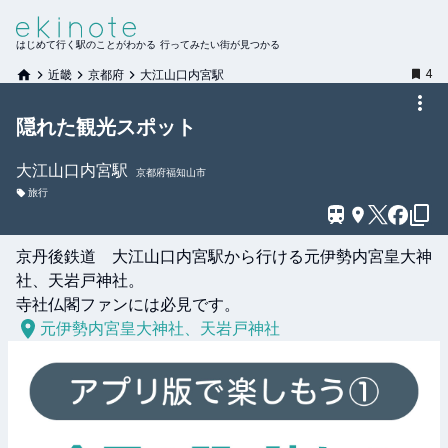
はじめて行く駅のことがわかる 行ってみたい街が見つかる
4
近畿
京都府
大江山口内宮駅
隠れた観光スポット
大江山口内宮
駅
京都府福知山市
旅行
京丹後鉄道　大江山口内宮駅から行ける元伊勢内宮皇大神
社、天岩戸神社。

寺社仏閣ファンには必見です。
元伊勢内宮皇大神社、天岩戸神社