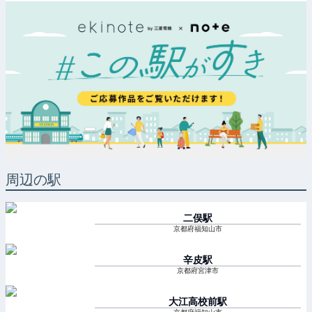
周辺の駅
二俣
駅
京都府福知山市
辛皮
駅
京都府宮津市
大江高校前
駅