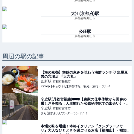
京都府福知山市
大江(京都府)
駅
京都府福知山市
公庄
駅
京都府福知山市
周辺の駅の記事
【海の京都】舞鶴の恵みを味わう海鮮ランチ♡ 魚屋直
営の穴場店 『大六丸』
四所
駅
京都府舞鶴市
Kyotopi [キョウトピ] 京都情報・観光・旅行・グルメ
辛皮駅(丹鉄宮福線)🚃🛤【農家の仕事体験から田舎の
厳しさを知る：人里離れた私鉄秘境駅での出会い】 -
きら(吉良)りんワンダーランド☆ミ
辛皮
駅
京都府宮津市
きら(吉良)りんワンダーランド☆ミ
本場の味を堪能！本格イタリアン『クングラーノサ
リ』大人なひとときを過ごせるお店【福知山】 - 福知