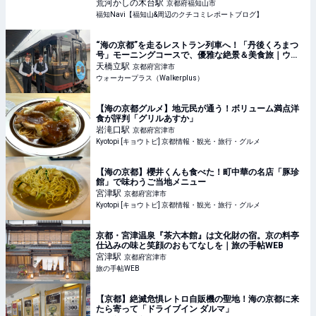
Navi【福知山&周辺のクチコミレポートブログ】
荒河かしの木台
駅
京都府福知山市
福知Navi【福知山&周辺のクチコミレポートブログ】
“海の京都”を走るレストラン列車へ！「丹後くろまつ
号」モーニングコースで、優雅な絶景＆美食旅｜ウォ
ーカープラス
天橋立
駅
京都府宮津市
ウォーカープラス（Walkerplus）
【海の京都グルメ】地元民が通う！ボリューム満点洋
食が評判「グリルあすか」
岩滝口
駅
京都府宮津市
Kyotopi [キョウトピ] 京都情報・観光・旅行・グルメ
【海の京都】櫻井くんも食べた！町中華の名店「豚珍
館」で味わうご当地メニュー
宮津
駅
京都府宮津市
Kyotopi [キョウトピ] 京都情報・観光・旅行・グルメ
京都・宮津温泉『茶六本館』は文化財の宿。京の料亭
仕込みの味と笑顔のおもてなしを｜旅の手帖WEB
宮津
駅
京都府宮津市
旅の手帖WEB
【京都】絶滅危惧レトロ自販機の聖地！海の京都に来
たら寄って「ドライブイン ダルマ」