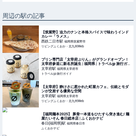
周辺の駅の記事
【筑紫野】迫力のナンと本格スパイスで味わうインド
カレー「ラメス」
西鉄二日市
駅
福岡県筑紫野市
リビングふくおか・北九州Web
プリン専門店「太宰府ぷりん」がグランドオープン！
太宰府参道に新名所誕生 | 福岡県 | トラベルjp 旅行ガイ
ド
太宰府
駅
福岡県太宰府市
トラベルjp 旅行ガイド
【太宰府】静けさに惹かれた町屋カフェ、伝統とモダ
ンが交差する優美な空間
太宰府
駅
福岡県太宰府市
リビングふくおか・北九州Web
【福岡麺本2025】 豚骨一本道をひたすら突き進む/ 麺
屋たいそん 春日総本店 | ふくおかナビ
春日(福岡県)
駅
福岡県春日市
ふくおかナビ