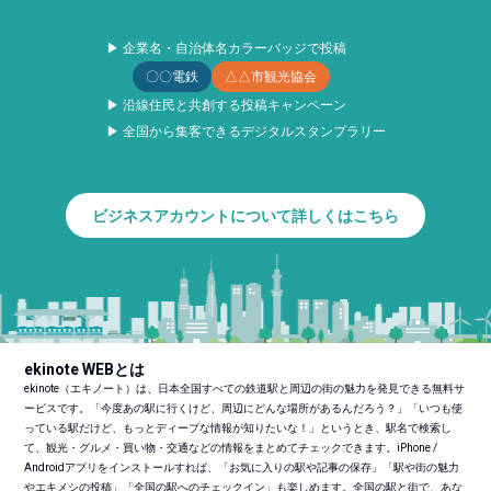
▶ 企業名・自治体名カラーバッジで投稿
〇〇電鉄
△△市観光協会
▶ 沿線住民と共創する投稿キャンペーン
▶ 全国から集客できるデジタルスタンプラリー
ビジネスアカウントについて詳しくはこちら
ekinote WEBとは
ekinote（エキノート）は、日本全国すべての鉄道駅と周辺の街の魅力を発見できる無料サ
ービスです。「今度あの駅に行くけど、周辺にどんな場所があるんだろう？」「いつも使
っている駅だけど、もっとディープな情報が知りたいな！」というとき、駅名で検索し
て、観光・グルメ・買い物・交通などの情報をまとめてチェックできます。iPhone /
Androidアプリをインストールすれば、「お気に入りの駅や記事の保存」「駅や街の魅力
やエキメシの投稿」「全国の駅へのチェックイン」も楽しめます。全国の駅と街で、あな