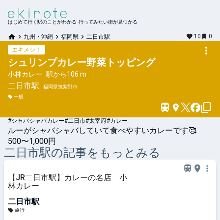
はじめて行く駅のことがわかる 行ってみたい街が見つかる
10
0
九州・沖縄
福岡県
二日市駅
エキメシ！
シュリンプカレー野菜トッピング
小林カレー
駅から
106 m
二日市
駅
福岡県筑紫野市
一般
#シャバシャバカレー#二日市#太宰府#カレー
ルーがシャバシャバしていて食べやすいカレーです🥰
500〜1,000円
二日市
駅の記事をもっとみる
【JR二日市駅】カレーの名店 小
林カレー
二日市駅
旅行