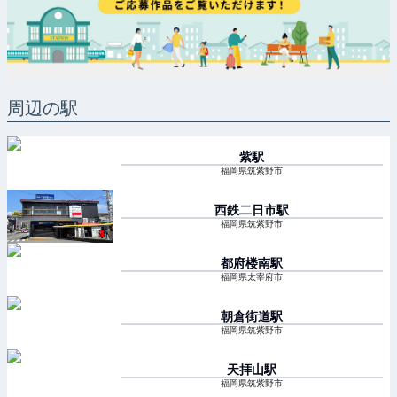
周辺の駅
紫
駅
福岡県筑紫野市
西鉄二日市
駅
福岡県筑紫野市
都府楼南
駅
福岡県太宰府市
朝倉街道
駅
福岡県筑紫野市
天拝山
駅
福岡県筑紫野市