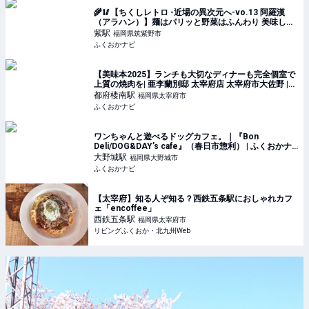
🌾🥢【ちくしレトロ -近場の異次元へ-vo.13 阿羅漢
（アラハン）】麺はパリッと野菜はふんわり 美味しい
記憶がよみがえる | ふくおかナビ
紫
駅
福岡県筑紫野市
ふくおかナビ
【美味本2025】ランチも大切なディナーも完全個室で
上質の焼肉を| 亜李蘭別邸 太宰府店 太宰府市大佐野 |
ふくおかナビ
都府楼南
駅
福岡県太宰府市
ふくおかナビ
ワンちゃんと遊べるドッグカフェ。｜『Bon
Deli/DOG&DAY’s cafe』（春日市惣利） | ふくおかナ
ビ
大野城
駅
福岡県大野城市
ふくおかナビ
【太宰府】知る人ぞ知る？西鉄五条駅におしゃれカフ
ェ「encoffee」
西鉄五条
駅
福岡県太宰府市
リビングふくおか・北九州Web