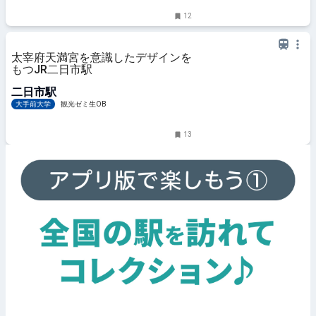
12
太宰府天満宮を意識したデザインを
もつJR二日市駅
二日市駅
大手前大学
観光ゼミ生OB
13