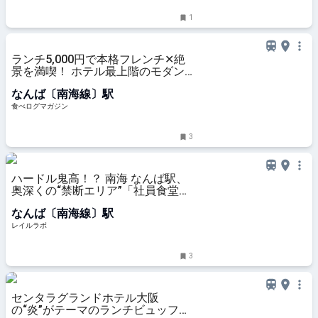
ーグ)
1
ランチ5,000円で本格フレンチ✕絶
景を満喫！ ホテル最上階のモダン
ビストロ（大阪・難波） | 食べログ
なんば〔南海線〕駅
マガジン
食べログマガジン
3
ハードル鬼高！？ 南海 なんば駅、
奥深くの“禁断エリア”「社員食堂」
へ行ってきた | レイルラボ ニュース
なんば〔南海線〕駅
レイルラボ
3
センタラグランドホテル大阪
の“炎”がテーマのランチビュッフ