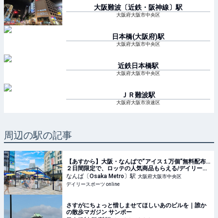
大阪難波〔近鉄・阪神線〕
駅
大阪府大阪市中央区
日本橋(大阪府)
駅
大阪府大阪市中央区
近鉄日本橋
駅
大阪府大阪市中央区
ＪＲ難波
駅
大阪府大阪市浪速区
周辺の駅の記事
【あすから】大阪・なんばで“アイス１万個”無料配布…
２日間限定で、ロッテの人気商品もらえる/デイリース
ポーツ online
なんば〔Osaka Metro〕
駅
大阪府大阪市中央区
デイリースポーツ online
さすがにちょっと惜しませてほしいあのビルを｜誰か
の散歩マガジン サンポー