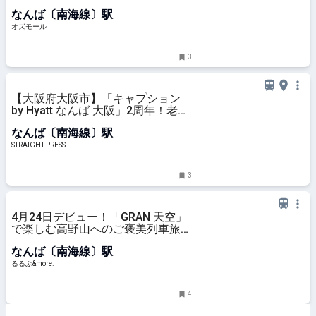
ェ。豪快なライブキッチンメニュー
なんば〔南海線〕駅
に注目！ - OZmall
オズモール
3
【大阪府大阪市】「キャプション
by Hyatt なんば 大阪」2周年！老舗
「北極星」コラボのオムライス登場
なんば〔南海線〕駅
STRAIGHT PRESS
3
4月24日デビュー！「GRAN 天空」
で楽しむ高野山へのご褒美列車旅
【試乗レポ】｜るるぶ&more.
なんば〔南海線〕駅
るるぶ&more.
4