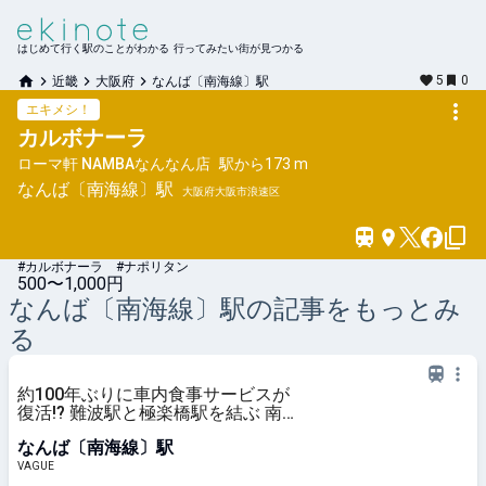
はじめて行く駅のことがわかる 行ってみたい街が見つかる
5
0
近畿
大阪府
なんば〔南海線〕駅
エキメシ！
カルボナーラ
ローマ軒 NAMBAなんなん店
駅から
173 m
なんば〔南海線〕
駅
大阪府大阪市浪速区
#カルボナーラ #ナポリタン
500〜1,000円
なんば〔南海線〕
駅の記事をもっとみ
る
約100年ぶりに車内食事サービスが
復活!? 難波駅と極楽橋駅を結ぶ 南
海電鉄の新観光列車「GRAN天空」
なんば〔南海線〕駅
で行く 世界遺産・高野山を巡る2泊
3日のバスツアーとは | VAGUE(ヴァ
VAGUE