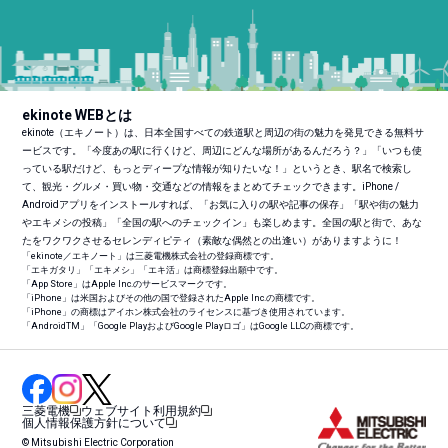
ekinote WEBとは
ekinote（エキノート）は、日本全国すべての鉄道駅と周辺の街の魅力を発見できる無料サ
ービスです。「今度あの駅に行くけど、周辺にどんな場所があるんだろう？」「いつも使
っている駅だけど、もっとディープな情報が知りたいな！」というとき、駅名で検索し
て、観光・グルメ・買い物・交通などの情報をまとめてチェックできます。iPhone /
Androidアプリをインストールすれば、「お気に入りの駅や記事の保存」「駅や街の魅力
やエキメシの投稿」「全国の駅へのチェックイン」も楽しめます。全国の駅と街で、あな
たをワクワクさせるセレンディピティ（素敵な偶然との出逢い）がありますように！
「ekinote／エキノート」は三菱電機株式会社の登録商標です。
「エキガタリ」「エキメシ」「エキ活」は商標登録出願中です。
「App Store」はApple Inc.のサービスマークです。
「iPhone」は米国およびその他の国で登録されたApple Inc.の商標です。
「iPhone」の商標はアイホン株式会社のライセンスに基づき使用されています。
「Android
TM
」「Google PlayおよびGoogle Playロゴ」はGoogle LLCの商標です。
三菱電機
ウェブサイト利用規約
個人情報保護方針について
© Mitsubishi Electric Corporation