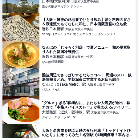
日本橋(大阪府)
駅
大阪府大阪市中央区
誰かの散歩マガジン サンポー
【大阪・難波の路地裏でひとり飲み】酒と料理の旨さ
＆浪速流のもてなしに和む、日本酒蔵直営の立ち飲み |
dancyu (ダンチュウ) | 食こそエンターテインメント！
近鉄日本橋
駅
大阪府大阪市中央区
dancyu (ダンチュウ) | 食こそエンターテインメント！
なんばの「じゅろく別邸」で夏メニュー 和の要素取
り入れた韓国冷麺提供
近鉄日本橋
駅
大阪府大阪市中央区
なんば経済新聞
難波周辺でさっぱりするならココへ！ 周辺のスパ・銭
湯情報まとめ。早朝深夜に営業するお店も紹介
なんば〔Osaka Metro〕
駅
大阪府大阪市中央区
バスとりっぷ
“グルメすぎる”駅構内に、またもや人気店が進出 駅
ナカで「本格スパイスカレー」が味わえる/デイリース
ポーツ online
大阪難波〔近鉄・阪神線〕
駅
大阪府大阪市中央区
デイリースポーツ online
大阪と名古屋を結ぶ近鉄の夜行列車「ミッドナイトひ
のとり」に乗ってみた！名張駅で4時間停車？車内は深