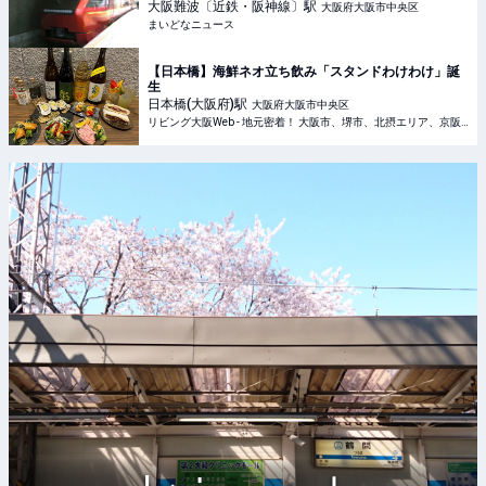
夜も減光なし？謎めいた実態に迫る｜まいどなニュー
大阪難波〔近鉄・阪神線〕
駅
大阪府大阪市中央区
ス
まいどなニュース
【日本橋】海鮮ネオ立ち飲み「スタンドわけわけ」誕
生
日本橋(大阪府)
駅
大阪府大阪市中央区
リビング大阪Web - 地元密着！ 大阪市、堺市、北摂エリア、京阪沿線ほかのグルメ、イベント、お出かけ、習い事情報