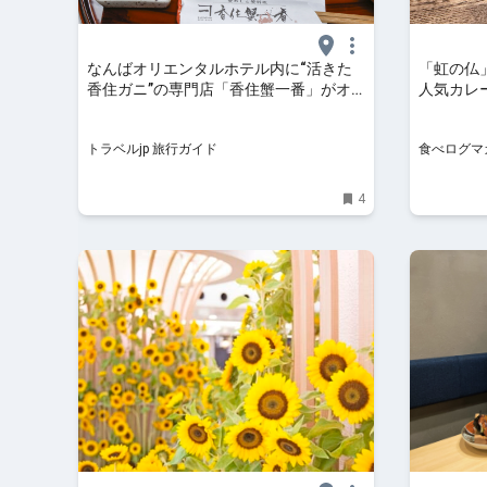
なんばオリエンタルホテル内に“活きた
「虹の仏
香住ガニ”の専門店「香住蟹一番」がオ
人気カレ
ープン | 大阪府 | トラベルjp 旅行ガイド
適な立ち飲
ガジン
トラベルjp 旅行ガイド
食べログマ
4