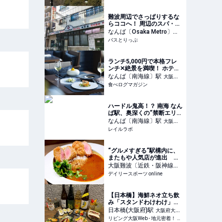
難波周辺でさっぱりするな
らココへ！ 周辺のスパ・銭
湯情報まとめ。早朝深夜に
なんば〔Osaka Metro〕
駅
営業するお店も紹介
バスとりっぷ
大阪府大阪市中央区
ランチ5,000円で本格フレ
ンチ✕絶景を満喫！ ホテル
最上階のモダンビストロ
なんば〔南海線〕
駅
大阪府
（大阪・難波） | 食べログ
食べログマガジン
大阪市浪速区
マガジン
ハードル鬼高！？ 南海 なん
ば駅、奥深くの“禁断エリ
ア”「社員食堂」へ行ってき
なんば〔南海線〕
駅
大阪府
た | レイルラボ ニュース
レイルラボ
大阪市浪速区
“グルメすぎる”駅構内に、
またもや人気店が進出 駅
ナカで「本格スパイスカレ
大阪難波〔近鉄・阪神線〕
ー」が味わえる/デイリース
駅
デイリースポーツ online
大阪府大阪市中央区
ポーツ online
【日本橋】海鮮ネオ立ち飲
み「スタンドわけわけ」誕
生
日本橋(大阪府)
駅
大阪府大阪
リビング大阪Web - 地元密着！ 大阪市、堺市、北摂エリア、京阪沿線ほかのグルメ、イベント、お出かけ、習い事情報
市中央区