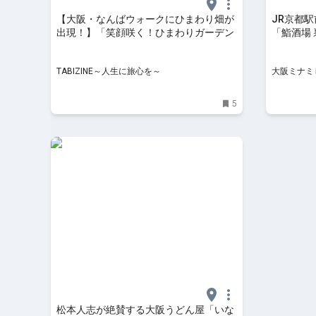
【大阪・なんばウォークにひまわり畑が
JR京都
出現！】「笑顔咲く！ひまわりガーデン
「鮨酒場
ン！【4/
TABIZINE～人生に旅心を～
大阪ミナミじ
けする、ほ
5
松本人志が絶賛する大阪うどん屋「いな