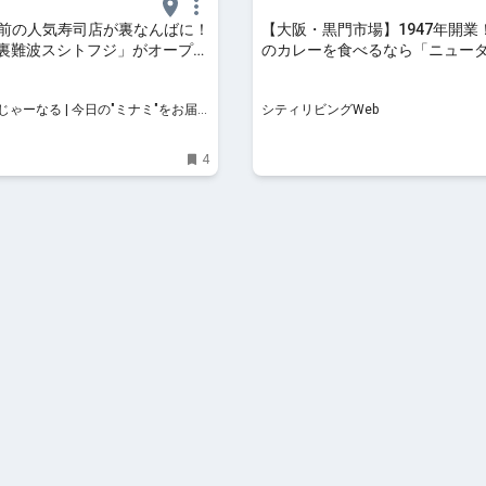
駅前の人気寿司店が裏なんばに！
【大阪・黒門市場】1947年開業
 裏難波スシトフジ」がオープ
のカレーを食べるなら「ニュー
11】 | 大阪ミナミじゃーなる
ー」やみつきになるカツカレー
め｜シティリビングWeb
ゃーなる | 今日の"ミナミ"をお届
シティリビングWeb
んわか地域情報サイト！
4