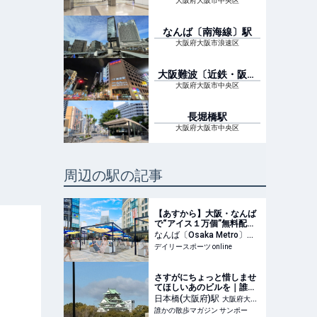
Metro〕
駅
大阪府大阪市中央区
なんば〔南海線〕
駅
大阪府大阪市浪速区
大阪難波〔近鉄・阪神
線〕
駅
大阪府大阪市中央区
長堀橋
駅
大阪府大阪市中央区
周辺の駅の記事
【あすから】大阪・なんば
で“アイス１万個”無料配
布…２日間限定で、ロッテ
なんば〔Osaka Metro〕
駅
の人気商品もらえる/デイリ
デイリースポーツ online
大阪府大阪市中央区
ースポーツ online
さすがにちょっと惜しませ
てほしいあのビルを｜誰か
の散歩マガジン サンポー
日本橋(大阪府)
駅
大阪府大阪
誰かの散歩マガジン サンポー
市中央区