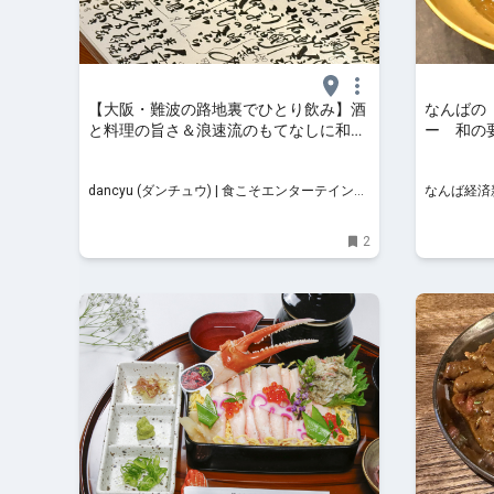
【大阪・難波の路地裏でひとり飲み】酒
なんばの
と料理の旨さ＆浪速流のもてなしに和
ー 和の
む、日本酒蔵直営の立ち飲み | dancyu
(ダンチュウ) | 食こそエンターテインメ
dancyu (ダンチュウ) | 食こそエンターテインメ
なんば経済
ント！
ント！
2