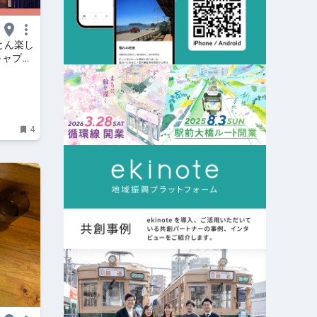
とん楽し
キャプシ
すみずみ宿
4