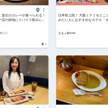
」直伝のカレーが食べられる！
日本初上陸！ 大阪ミナミをとこ
ー店の跡地にスパイス飲みに最
みたい人におすすめなホテル「
み屋がオープン | 食べログマ
ョン by Hyatt なんば 大阪」【
泊ルポ】｜るるぶ&more.
ガジン
るるぶ&more.
3