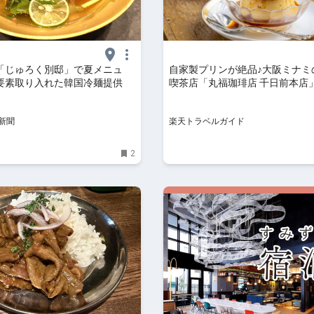
「じゅろく別邸」で夏メニュ
自家製プリンが絶品♪大阪ミナミ
要素取り入れた韓国冷麺提供
喫茶店「丸福珈琲店 千日前本店」
天トラベル】
新聞
楽天トラベルガイド
2