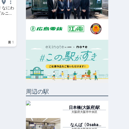
！なにわ
ダルニ
がおすす
1
周辺の駅
日本橋(大阪府)
駅
大阪府大阪市中央区
なんば〔Osaka