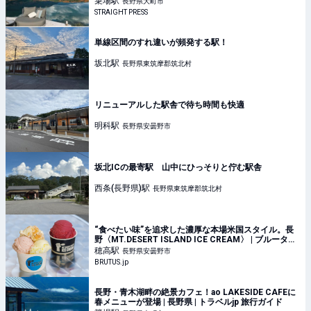
簗場
駅
長野県大町市
STRAIGHT PRESS
単線区間のすれ違いが頻発する駅！
坂北
駅
長野県東筑摩郡筑北村
リニューアルした駅舎で待ち時間も快適
明科
駅
長野県安曇野市
坂北ICの最寄駅 山中にひっそりと佇む駅舎
西条(長野県)
駅
長野県東筑摩郡筑北村
“食べたい味”を追求した濃厚な本場米国スタイル。長
野〈MT.DESERT ISLAND ICE CREAM〉 | ブルータス|
BRUTUS.jp
穂高
駅
長野県安曇野市
BRUTUS.jp
長野・青木湖畔の絶景カフェ！ao LAKESIDE CAFEに
春メニューが登場 | 長野県 | トラベルjp 旅行ガイド