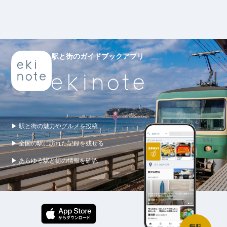
駅と街のガイドブックアプリ
▶ 駅と街の魅力やグルメを投稿
▶ 全国の駅に訪れた記録を残せる
▶ あらゆる駅と街の情報を確認