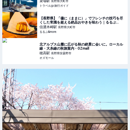
簗場
駅
長野県大町市
トラベルjp 旅行ガイド
【長野県】「儘に（ままに）」でフレンチの技巧を尽
くした常識を超える絶品おやきを味わう｜るるぶ
&more.
信濃木崎
駅
長野県大町市
るるぶ&more.
北アルプス山麓に広がる秋の絶景に会いに。ローカル
線・大糸線の秋旅案内 - OZmall
穂高
駅
長野県安曇野市
オズモール