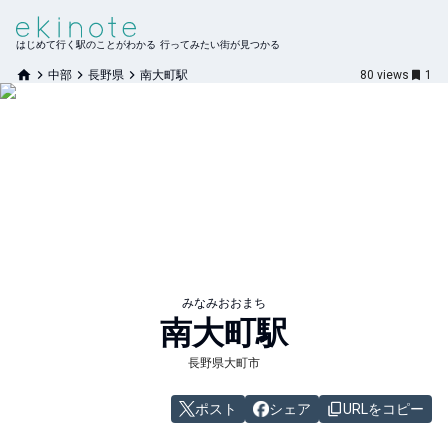
はじめて行く駅のことがわかる 行ってみたい街が見つかる
中部
長野県
南大町駅
80
views
1
みなみおおまち
南大町
駅
長野県大町市
ポスト
シェア
URLをコピー