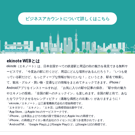
ビジネスアカウントについて詳しくはこちら
ekinote WEBとは
ekinote（エキノート）は、日本全国すべての鉄道駅と周辺の街の魅力を発見できる無料サ
ービスです。「今度あの駅に行くけど、周辺にどんな場所があるんだろう？」「いつも使
っている駅だけど、もっとディープな情報が知りたいな！」というとき、駅名で検索し
て、観光・グルメ・買い物・交通などの情報をまとめてチェックできます。iPhone /
Androidアプリをインストールすれば、「お気に入りの駅や記事の保存」「駅や街の魅力
やエキメシの投稿」「全国の駅へのチェックイン」も楽しめます。全国の駅と街で、あな
たをワクワクさせるセレンディピティ（素敵な偶然との出逢い）がありますように！
「ekinote／エキノート」は三菱電機株式会社の登録商標です。
「エキガタリ」「エキメシ」「エキ活」は商標登録出願中です。
「App Store」はApple Inc.のサービスマークです。
「iPhone」は米国およびその他の国で登録されたApple Inc.の商標です。
「iPhone」の商標はアイホン株式会社のライセンスに基づき使用されています。
「Android
TM
」「Google PlayおよびGoogle Playロゴ」はGoogle LLCの商標です。