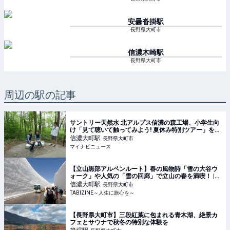
安曇沓掛
駅
長野県大町市
信濃木崎
駅
長野県大町市
周辺の駅の記事
サントリー天然水 北アルプス信濃の森工場、小学生向
け「見て聴いて触ってみよう! 夏休み特別ツアー」を開
催
信濃大町
駅
長野県大町市
マイナビニュース
【立山黒部アルペンルート】春の風物詩「雪の大谷ウ
ォーク」や人気の「雪の回廊」で立山の春を満喫！ |
TABIZINE～人生に旅心を～
信濃大町
駅
長野県大町市
TABIZINE～人生に旅心を～
【長野県大町市】三段紅葉に包まれる青木湖、絶景カ
フェとサウナで秋冬の特別な体験を