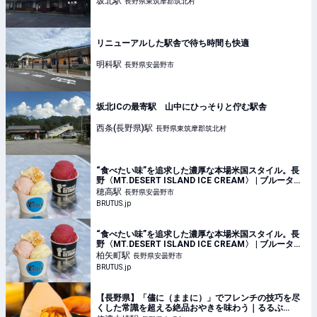
坂北
駅
長野県東筑摩郡筑北村
リニューアルした駅舎で待ち時間も快適
明科
駅
長野県安曇野市
坂北ICの最寄駅 山中にひっそりと佇む駅舎
西条(長野県)
駅
長野県東筑摩郡筑北村
“食べたい味”を追求した濃厚な本場米国スタイル。長
野〈MT.DESERT ISLAND ICE CREAM〉 | ブルータス|
BRUTUS.jp
穂高
駅
長野県安曇野市
BRUTUS.jp
“食べたい味”を追求した濃厚な本場米国スタイル。長
野〈MT.DESERT ISLAND ICE CREAM〉 | ブルータス|
BRUTUS.jp
柏矢町
駅
長野県安曇野市
BRUTUS.jp
【長野県】「儘に（ままに）」でフレンチの技巧を尽
くした常識を超える絶品おやきを味わう｜るるぶ