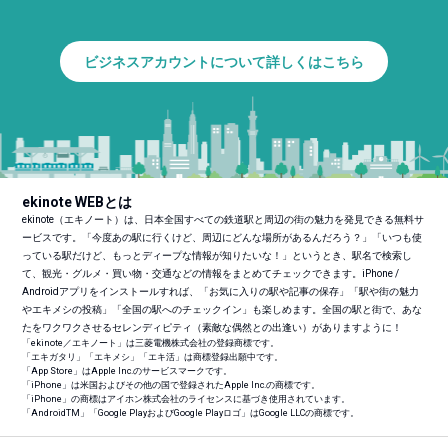
ビジネスアカウントについて詳しくはこちら
ekinote WEBとは
ekinote（エキノート）は、日本全国すべての鉄道駅と周辺の街の魅力を発見できる無料サ
ービスです。「今度あの駅に行くけど、周辺にどんな場所があるんだろう？」「いつも使
っている駅だけど、もっとディープな情報が知りたいな！」というとき、駅名で検索し
て、観光・グルメ・買い物・交通などの情報をまとめてチェックできます。iPhone /
Androidアプリをインストールすれば、「お気に入りの駅や記事の保存」「駅や街の魅力
やエキメシの投稿」「全国の駅へのチェックイン」も楽しめます。全国の駅と街で、あな
たをワクワクさせるセレンディピティ（素敵な偶然との出逢い）がありますように！
「ekinote／エキノート」は三菱電機株式会社の登録商標です。
「エキガタリ」「エキメシ」「エキ活」は商標登録出願中です。
「App Store」はApple Inc.のサービスマークです。
「iPhone」は米国およびその他の国で登録されたApple Inc.の商標です。
「iPhone」の商標はアイホン株式会社のライセンスに基づき使用されています。
「Android
TM
」「Google PlayおよびGoogle Playロゴ」はGoogle LLCの商標です。