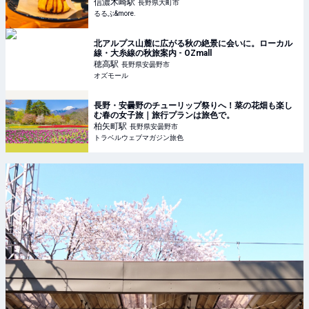
&more.
信濃木崎
駅
長野県大町市
るるぶ&more.
北アルプス山麓に広がる秋の絶景に会いに。ローカル
線・大糸線の秋旅案内 - OZmall
穂高
駅
長野県安曇野市
オズモール
長野・安曇野のチューリップ祭りへ！菜の花畑も楽し
む春の女子旅｜旅行プランは旅色で。
柏矢町
駅
長野県安曇野市
トラベルウェブマガジン旅色