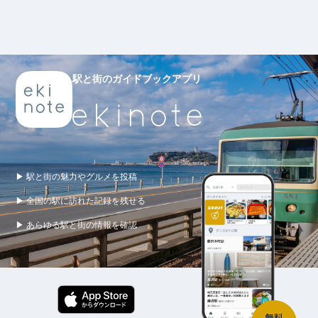
駅と街のガイドブックアプリ
▶ 駅と街の魅力やグルメを投稿
▶ 全国の駅に訪れた記録を残せる
▶ あらゆる駅と街の情報を確認