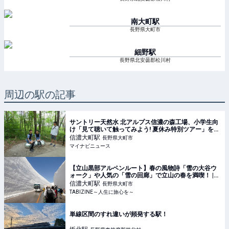
南大町
駅
長野県大町市
細野
駅
長野県北安曇郡松川村
周辺の駅の記事
サントリー天然水 北アルプス信濃の森工場、小学生向
け「見て聴いて触ってみよう! 夏休み特別ツアー」を開
催
信濃大町
駅
長野県大町市
マイナビニュース
【立山黒部アルペンルート】春の風物詩「雪の大谷ウ
ォーク」や人気の「雪の回廊」で立山の春を満喫！ |
TABIZINE～人生に旅心を～
信濃大町
駅
長野県大町市
TABIZINE～人生に旅心を～
単線区間のすれ違いが頻発する駅！