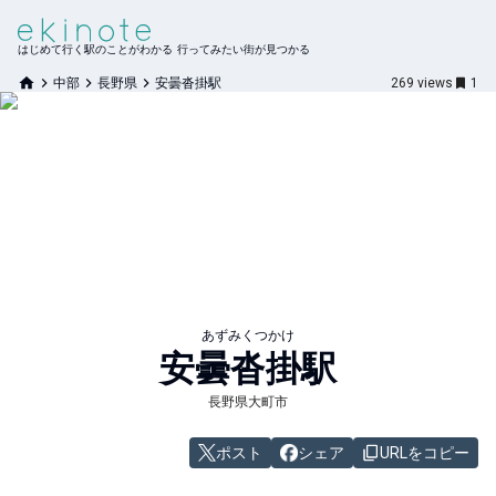
はじめて行く駅のことがわかる 行ってみたい街が見つかる
中部
長野県
安曇沓掛駅
269
views
1
あずみくつかけ
安曇沓掛
駅
長野県大町市
ポスト
シェア
URLをコピー