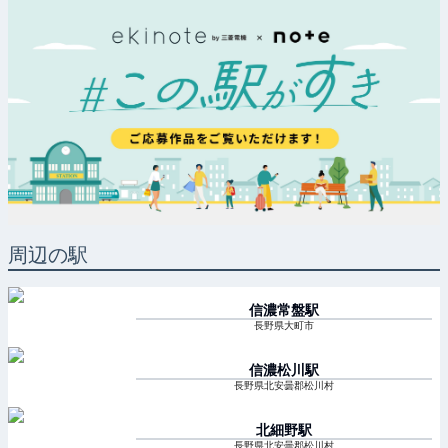
周辺の駅
信濃常盤
駅
長野県大町市
信濃松川
駅
長野県北安曇郡松川村
北細野
駅
長野県北安曇郡松川村