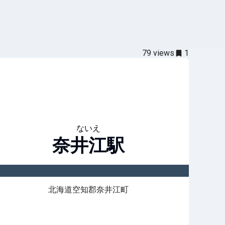
79
views
1
ないえ
奈井江
駅
北海道空知郡奈井江町