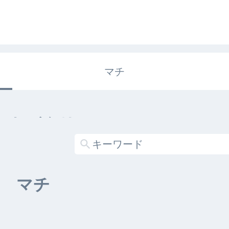
マチ
エキガタリ
する記事がありません
マチ