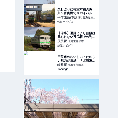
久しぶりに根室本線の滝
川〜富良野でリバイバル急
行色のキハ40 1747が運用
平岸(根室本線)
駅
北海道赤平
に！ | 鉄道ホビダス
鉄道ホビダス
市
【珍事】遅延により普段は
見られない茂尻駅での列車
交換【根室本線】 | 鉄道ホ
茂尻
駅
北海道赤平市
ビダス
鉄道ホビダス
三笠市のおいしい・たのし
い魅力が集結！「北海道超
三笠フェスティバル！ with
峰延
駅
北海道美唄市
雪ミク」アフターレポート
Domingo
｜ Domingo