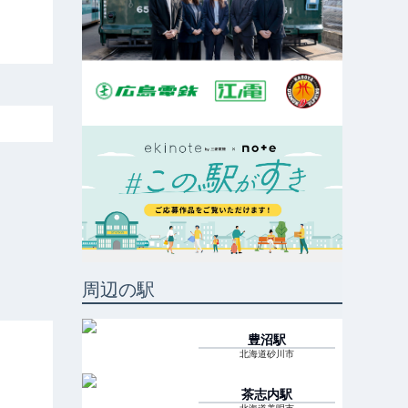
周辺の駅
豊沼
駅
北海道砂川市
茶志内
駅