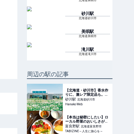
北海道美唄市
砂川
駅
北海道砂川市
美唄
駅
北海道美唄市
滝川
駅
北海道滝川市
周辺の駅の記事
【北海道・砂川市】香水作
りに、激レア限定品も。わ
ざわざ行きたい〈SHIRO〉
砂川
駅
北海道砂川市
の工場見学
Hanako Web
【本当は秘密にしたい】ロ
ーカル野菜のおいしさが衝
撃！富良野のスタイリッシ
富良野
駅
北海道富良野市
ュな「ノゾホテル」が実は
TABIZINE～人生に旅心を～