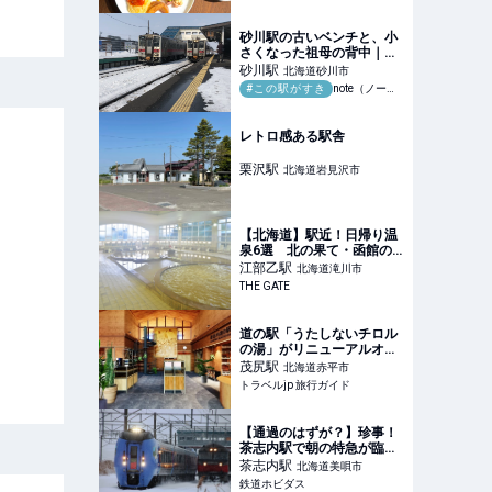
コスパ抜群 | TABIZINE～人
生に旅心を～
砂川駅の古いベンチと、小
さくなった祖母の背中｜知
恵蔵
砂川
駅
北海道砂川市
#この駅がすき
note（ノート）
レトロ感ある駅舎
栗沢
駅
北海道岩見沢市
【北海道】駅近！日帰り温
泉6選 北の果て・函館の
先っぽの温泉も鉄道＆路面
江部乙
駅
北海道滝川市
電車で | THE GATE
THE GATE
道の駅「うたしないチロル
の湯」がリニューアルオー
プン！テーマはサスティナ
茂尻
駅
北海道赤平市
ブル | 北海道 | トラベルjp
トラベルjp 旅行ガイド
旅行ガイド
【通過のはずが？】珍事！
茶志内駅で朝の特急が臨時
停車！ | 鉄道ホビダス
茶志内
駅
北海道美唄市
鉄道ホビダス