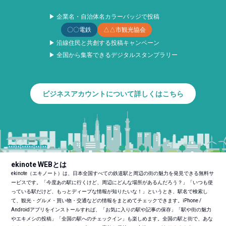
▶ 企業名・自治体名カラーバッジで投稿
〇〇電鉄
△△市観光協会
▶ 沿線住民と共創する投稿キャンペーン
▶ 全国から集客できるデジタルスタンプラリー
ビジネスアカウントについて詳しくはこちら
ekinote WEBとは
ekinote（エキノート）は、日本全国すべての鉄道駅と周辺の街の魅力を発見できる無料サ
ービスです。「今度あの駅に行くけど、周辺にどんな場所があるんだろう？」「いつも使
っている駅だけど、もっとディープな情報が知りたいな！」というとき、駅名で検索し
て、観光・グルメ・買い物・交通などの情報をまとめてチェックできます。iPhone /
Androidアプリをインストールすれば、「お気に入りの駅や記事の保存」「駅や街の魅力
やエキメシの投稿」「全国の駅へのチェックイン」も楽しめます。全国の駅と街で、あな