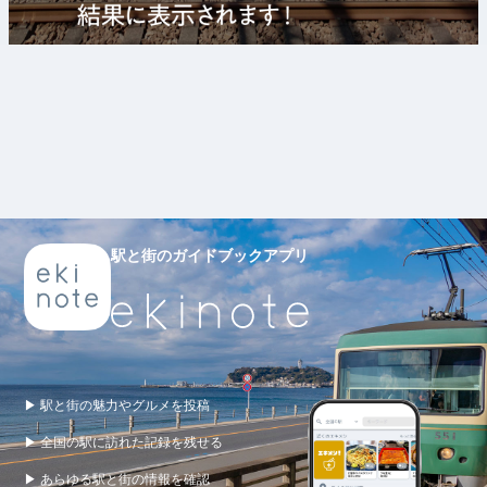
駅と街のガイドブックアプリ
▶ 駅と街の魅力やグルメを投稿
▶ 全国の駅に訪れた記録を残せる
▶ あらゆる駅と街の情報を確認