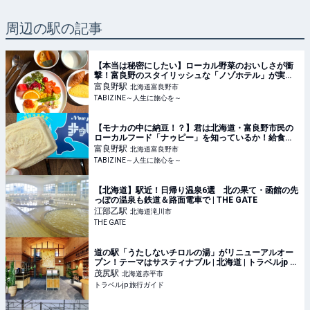
周辺の駅の記事
【本当は秘密にしたい】ローカル野菜のおいしさが衝
撃！富良野のスタイリッシュな「ノゾホテル」が実は
コスパ抜群 | TABIZINE～人生に旅心を～
富良野
駅
北海道富良野市
TABIZINE～人生に旅心を～
【モナカの中に納豆！？】君は北海道・富良野市民の
ローカルフード「ナゥピー」を知っているか！給食に
も出るらしい | TABIZINE～人生に旅心を～
富良野
駅
北海道富良野市
TABIZINE～人生に旅心を～
【北海道】駅近！日帰り温泉6選 北の果て・函館の先
っぽの温泉も鉄道＆路面電車で | THE GATE
江部乙
駅
北海道滝川市
THE GATE
道の駅「うたしないチロルの湯」がリニューアルオー
プン！テーマはサスティナブル | 北海道 | トラベルjp 旅
行ガイド
茂尻
駅
北海道赤平市
トラベルjp 旅行ガイド