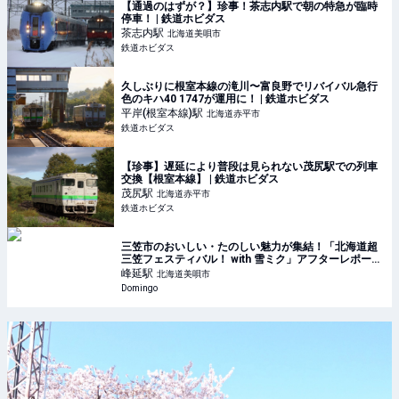
【通過のはずが？】珍事！茶志内駅で朝の特急が臨時
停車！ | 鉄道ホビダス
茶志内
駅
北海道美唄市
鉄道ホビダス
久しぶりに根室本線の滝川〜富良野でリバイバル急行
色のキハ40 1747が運用に！ | 鉄道ホビダス
平岸(根室本線)
駅
北海道赤平市
鉄道ホビダス
【珍事】遅延により普段は見られない茂尻駅での列車
交換【根室本線】 | 鉄道ホビダス
茂尻
駅
北海道赤平市
鉄道ホビダス
三笠市のおいしい・たのしい魅力が集結！「北海道超
三笠フェスティバル！ with 雪ミク」アフターレポート
｜ Domingo
峰延
駅
北海道美唄市
Domingo