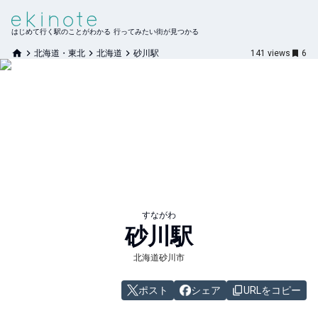
はじめて行く駅のことがわかる 行ってみたい街が見つかる
北海道・東北
北海道
砂川駅
141
views
6
すながわ
砂川
駅
北海道砂川市
ポスト
シェア
URLをコピー