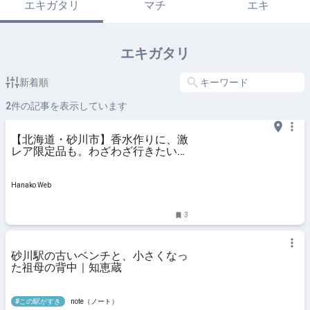
エキガタリ
マチ
エキ
エキガタリ
新着順
2
件の記事を表示しています
【北海道・砂川市】香水作りに、激
レア限定品も。わざわざ行きたい
〈SHIRO〉の工場見学
Hanako Web
3
砂川駅の古いベンチと、小さくなっ
た祖母の背中｜知恵蔵
#この駅がすき
note（ノート）