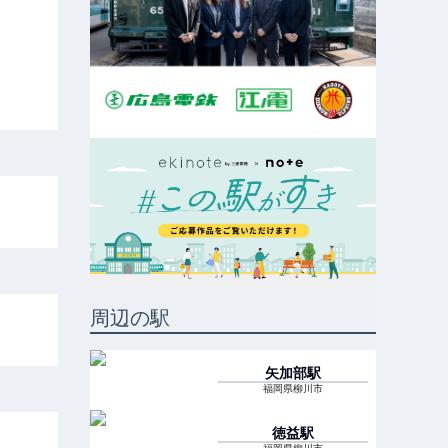
周辺の駅
矢加部
駅
福岡県柳川市
徳益
駅