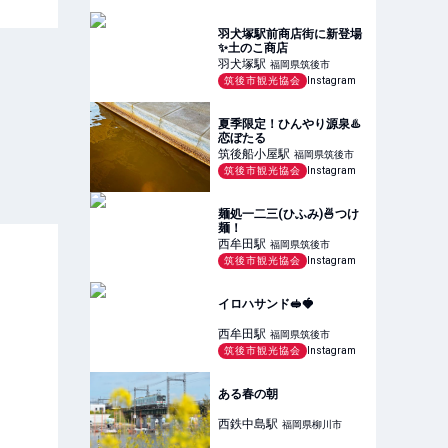
羽犬塚駅前商店街に新登場
✨️土のこ商店
羽犬塚
駅
福岡県筑後市
筑後市観光協会
Instagram
夏季限定！ひんやり源泉♨️
恋ぼたる
筑後船小屋
駅
福岡県筑後市
筑後市観光協会
Instagram
麺処一二三(ひふみ)🍜つけ
麺！
西牟田
駅
福岡県筑後市
筑後市観光協会
Instagram
イロハサンド🥪🍓
西牟田
駅
福岡県筑後市
筑後市観光協会
Instagram
ある春の朝
西鉄中島
駅
福岡県柳川市