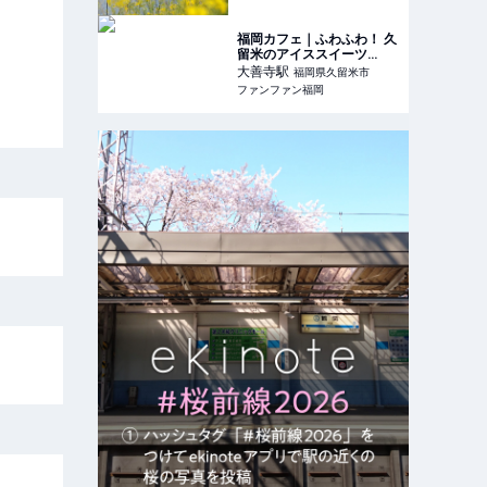
福岡カフェ｜ふわふわ！ 久
留米のアイススイーツ
♡【QQQ KURUME】〜グ
大善寺
駅
福岡県久留米市
ルメ探検隊〜 | ファンファ
ファンファン福岡
ン福岡