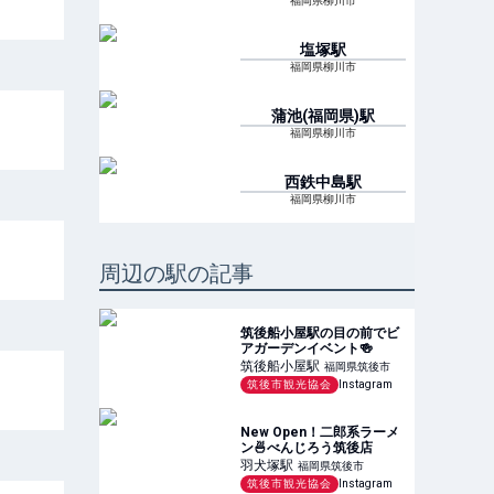
福岡県柳川市
塩塚
駅
福岡県柳川市
蒲池(福岡県)
駅
福岡県柳川市
西鉄中島
駅
福岡県柳川市
周辺の駅の記事
筑後船小屋駅の目の前でビ
アガーデンイベント🍻
筑後船小屋
駅
福岡県筑後市
筑後市観光協会
Instagram
New Open！二郎系ラーメ
ン🍜べんじろう筑後店
羽犬塚
駅
福岡県筑後市
筑後市観光協会
Instagram