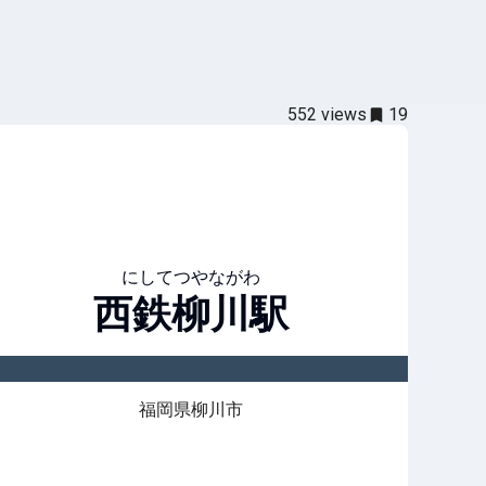
552
views
19
にしてつやながわ
西鉄柳川
駅
福岡県柳川市