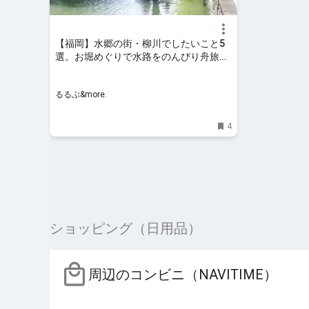
【福岡】水郷の街・柳川でしたいこと5
選。お堀めぐりで水路をのんびり舟旅し
よう｜るるぶ&more.
るるぶ&more.
4
ショッピング（日用品）
周辺のコンビニ（NAVITIME）