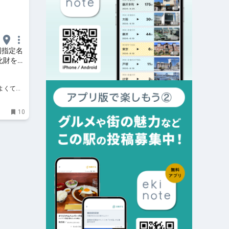
国指定名
化財を独
(エシカ）
によくて、
10