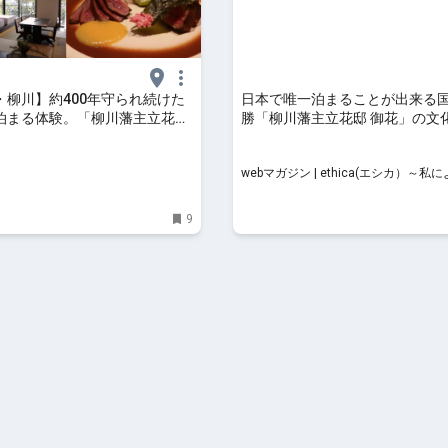
・柳川】約400年守られ続けた
日本で唯一泊まることが出来る
泊まる体験。「柳川藩主立花邸
勝「柳川藩主⽴花邸 御花」の文
レポ｜旅色LIKES
り占め | webマガジン | ethica
～私によくて、世界にイイ。～
webマガジン | ethica(エシカ）～私
世界にイイ。～
9