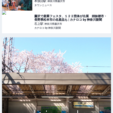
ウンニュース
本鵠沼
駅
神奈川県藤沢市
タウンニュース
藤沢で産業フェスタ、１２２団体が出展 姉妹都市・
長野県松本市の名産品も | カナロコ by 神奈川新聞
石上
駅
神奈川県藤沢市
カナロコ by 神奈川新聞