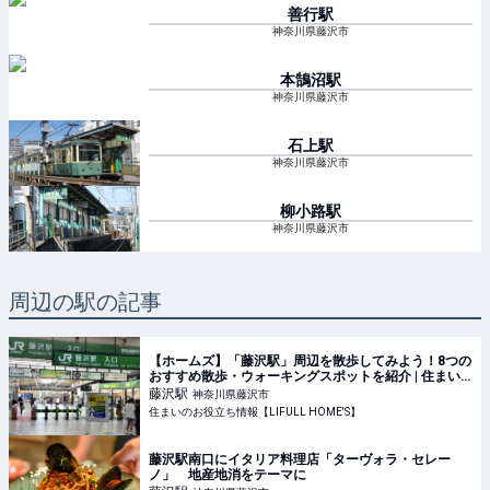
善行
駅
神奈川県藤沢市
本鵠沼
駅
神奈川県藤沢市
石上
駅
神奈川県藤沢市
柳小路
駅
神奈川県藤沢市
周辺の駅の記事
【ホームズ】「藤沢駅」周辺を散歩してみよう！8つの
おすすめ散歩・ウォーキングスポットを紹介 | 住まい
のお役立ち情報
藤沢
駅
神奈川県藤沢市
住まいのお役立ち情報【LIFULL HOME'S】
藤沢駅南口にイタリア料理店「ターヴォラ・セレー
ノ」 地産地消をテーマに