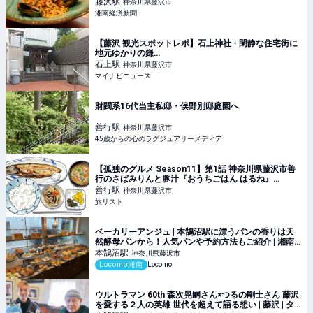
藤沢
駅
神奈川県藤沢市
湘南経済新聞
【藤沢 観光スポットレポ】石上神社 - 閑静な住宅街に
地元ゆかりの鎌…
石上
駅
神奈川県藤沢市
マイナビニュース
財閥系16代当主私邸・俣野別邸庭園へ
善行
駅
神奈川県藤沢市
45歳からの心のラグジュアリーメディア
【孤独のグルメ Season11】第1話 神奈川県藤沢市善
行のさばみりんと豚汁『おうちごはん はるね』
2026/4/3放送|旅リスト
善行
駅
神奈川県藤沢市
旅リスト
ベーカリーアンジュ | 本鵠沼駅に漂うパンの香りは天
然酵母パンから！人気パンや予約方法もご紹介 | 湘南
の地域メディア Locomo
本鵠沼
駅
神奈川県藤沢市
Locomo湘南
Locomo
ウルトラマン 60th 森次晃嗣さん×つるの剛士さん 藤沢
を愛する２人の英雄 世代を超えて語る想い | 藤沢 | タ