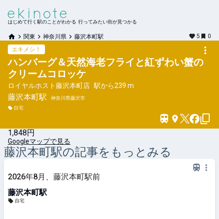
はじめて行く駅のことがわかる 行ってみたい街が見つかる
5
0
関東
神奈川県
藤沢本町駅
エキメシ！
ハンバーグ＆天然海老フライと紅ずわい蟹の
クリームコロッケ
ロイヤルホスト藤沢本町店
駅から
239 m
藤沢本町
駅
神奈川県藤沢市
自宅
1,848円
Googleマップで見る
藤沢本町
駅の記事をもっとみる
2026年8月、藤沢本町駅前
藤沢本町駅
自宅