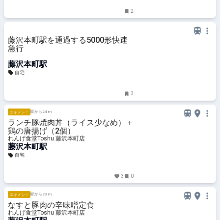
2
藤沢本町駅を通過する5000形快速
急行
藤沢本町駅
自宅
3
駅から24 m
エキメシ！
ランチ豚焼肉丼（ライス少なめ）＋
鶏の唐揚げ（2個）
れんげ食堂Toshu 藤沢本町店
藤沢本町駅
自宅
3
0
駅から23 m
エキメシ！
なすと豚肉の辛味噌定食
れんげ食堂Toshu 藤沢本町店