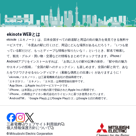
ekinote WEBとは
ekinote（エキノート）は、日本全国すべての鉄道駅と周辺の街の魅力を発見できる無料サ
ービスです。「今度あの駅に行くけど、周辺にどんな場所があるんだろう？」「いつも使
っている駅だけど、もっとディープな情報が知りたいな！」というとき、駅名で検索し
て、観光・グルメ・買い物・交通などの情報をまとめてチェックできます。iPhone /
Androidアプリをインストールすれば、「お気に入りの駅や記事の保存」「駅や街の魅力
やエキメシの投稿」「全国の駅へのチェックイン」も楽しめます。全国の駅と街で、あな
たをワクワクさせるセレンディピティ（素敵な偶然との出逢い）がありますように！
「ekinote／エキノート」は三菱電機株式会社の登録商標です。
「エキガタリ」「エキメシ」「エキ活」は商標登録出願中です。
「App Store」はApple Inc.のサービスマークです。
「iPhone」は米国およびその他の国で登録されたApple Inc.の商標です。
「iPhone」の商標はアイホン株式会社のライセンスに基づき使用されています。
「Android
TM
」「Google PlayおよびGoogle Playロゴ」はGoogle LLCの商標です。
三菱電機
ウェブサイト利用規約
個人情報保護方針について
© Mitsubishi Electric Corporation