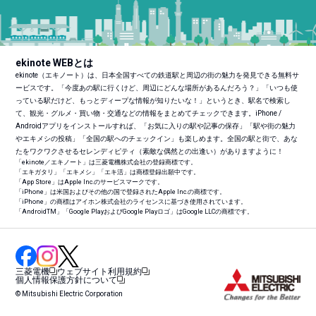
ekinote WEBとは
ekinote（エキノート）は、日本全国すべての鉄道駅と周辺の街の魅力を発見できる無料サ
ービスです。「今度あの駅に行くけど、周辺にどんな場所があるんだろう？」「いつも使
っている駅だけど、もっとディープな情報が知りたいな！」というとき、駅名で検索し
て、観光・グルメ・買い物・交通などの情報をまとめてチェックできます。iPhone /
Androidアプリをインストールすれば、「お気に入りの駅や記事の保存」「駅や街の魅力
やエキメシの投稿」「全国の駅へのチェックイン」も楽しめます。全国の駅と街で、あな
たをワクワクさせるセレンディピティ（素敵な偶然との出逢い）がありますように！
「ekinote／エキノート」は三菱電機株式会社の登録商標です。
「エキガタリ」「エキメシ」「エキ活」は商標登録出願中です。
「App Store」はApple Inc.のサービスマークです。
「iPhone」は米国およびその他の国で登録されたApple Inc.の商標です。
「iPhone」の商標はアイホン株式会社のライセンスに基づき使用されています。
「Android
TM
」「Google PlayおよびGoogle Playロゴ」はGoogle LLCの商標です。
三菱電機
ウェブサイト利用規約
個人情報保護方針について
© Mitsubishi Electric Corporation