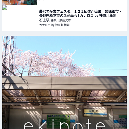
藤沢で産業フェスタ、１２２団体が出展 姉妹都市・
長野県松本市の名産品も | カナロコ by 神奈川新聞
石上
駅
神奈川県藤沢市
カナロコ by 神奈川新聞