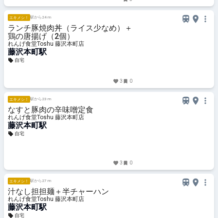
駅から24 m
エキメシ！
ランチ豚焼肉丼（ライス少なめ）＋
鶏の唐揚げ（2個）
れんげ食堂Toshu 藤沢本町店
藤沢本町駅
自宅
3
0
駅から23 m
エキメシ！
なすと豚肉の辛味噌定食
れんげ食堂Toshu 藤沢本町店
藤沢本町駅
自宅
3
0
駅から27 m
エキメシ！
汁なし担担麺＋半チャーハン
れんげ食堂Toshu 藤沢本町店
藤沢本町駅
自宅