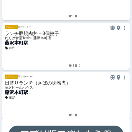
2
0
駅から19 m
エキメシ！
ランチ豚焼肉丼＋3個餃子
れんげ食堂Toshu 藤沢本町店
藤沢本町駅
自宅
1
0
駅から637 m
エキメシ！
日替りランチ（さばの味噌煮）
藤沢ビールハウス
藤沢本町駅
遊び
2
0