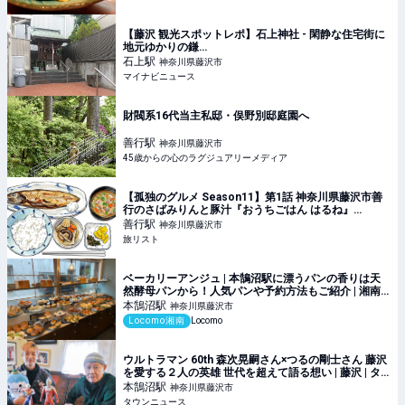
【藤沢 観光スポットレポ】石上神社 - 閑静な住宅街に
地元ゆかりの鎌…
石上
駅
神奈川県藤沢市
マイナビニュース
財閥系16代当主私邸・俣野別邸庭園へ
善行
駅
神奈川県藤沢市
45歳からの心のラグジュアリーメディア
【孤独のグルメ Season11】第1話 神奈川県藤沢市善
行のさばみりんと豚汁『おうちごはん はるね』
2026/4/3放送|旅リスト
善行
駅
神奈川県藤沢市
旅リスト
ベーカリーアンジュ | 本鵠沼駅に漂うパンの香りは天
然酵母パンから！人気パンや予約方法もご紹介 | 湘南
の地域メディア Locomo
本鵠沼
駅
神奈川県藤沢市
Locomo湘南
Locomo
ウルトラマン 60th 森次晃嗣さん×つるの剛士さん 藤沢
を愛する２人の英雄 世代を超えて語る想い | 藤沢 | タ
ウンニュース
本鵠沼
駅
神奈川県藤沢市
タウンニュース