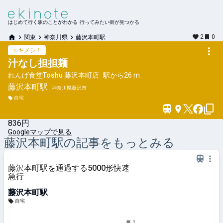
はじめて行く駅のことがわかる 行ってみたい街が見つかる
2
0
関東
神奈川県
藤沢本町駅
エキメシ！
汁なし担担麺
れんげ食堂Toshu 藤沢本町店
駅から
26 m
藤沢本町
駅
神奈川県藤沢市
自宅
836円
Googleマップで見る
藤沢本町
駅の記事をもっとみる
藤沢本町駅を通過する5000形快速
急行
藤沢本町駅
自宅
3