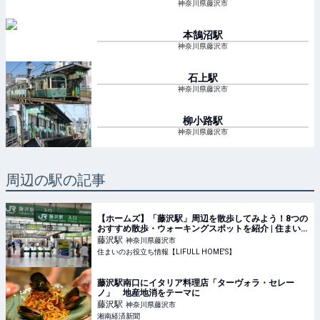
神奈川県藤沢市
本鵠沼
駅
神奈川県藤沢市
石上
駅
神奈川県藤沢市
柳小路
駅
神奈川県藤沢市
周辺の駅の記事
【ホームズ】「藤沢駅」周辺を散歩してみよう！8つの
おすすめ散歩・ウォーキングスポットを紹介 | 住まい
のお役立ち情報
藤沢
駅
神奈川県藤沢市
住まいのお役立ち情報【LIFULL HOME'S】
藤沢駅南口にイタリア料理店「ターヴォラ・セレー
ノ」 地産地消をテーマに
藤沢
駅
神奈川県藤沢市
湘南経済新聞