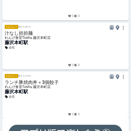
3
0
駅から26 m
エキメシ！
汁なし担担麺
れんげ食堂Toshu 藤沢本町店
藤沢本町駅
自宅
3
0
駅から19 m
エキメシ！
ランチ豚焼肉丼＋3個餃子
れんげ食堂Toshu 藤沢本町店
藤沢本町駅
自宅
2
0