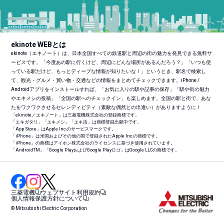
ekinote WEBとは
ekinote（エキノート）は、日本全国すべての鉄道駅と周辺の街の魅力を発見できる無料サ
ービスです。「今度あの駅に行くけど、周辺にどんな場所があるんだろう？」「いつも使
っている駅だけど、もっとディープな情報が知りたいな！」というとき、駅名で検索し
て、観光・グルメ・買い物・交通などの情報をまとめてチェックできます。iPhone /
Androidアプリをインストールすれば、「お気に入りの駅や記事の保存」「駅や街の魅力
やエキメシの投稿」「全国の駅へのチェックイン」も楽しめます。全国の駅と街で、あな
たをワクワクさせるセレンディピティ（素敵な偶然との出逢い）がありますように！
「ekinote／エキノート」は三菱電機株式会社の登録商標です。
「エキガタリ」「エキメシ」「エキ活」は商標登録出願中です。
「App Store」はApple Inc.のサービスマークです。
「iPhone」は米国およびその他の国で登録されたApple Inc.の商標です。
「iPhone」の商標はアイホン株式会社のライセンスに基づき使用されています。
「Android
TM
」「Google PlayおよびGoogle Playロゴ」はGoogle LLCの商標です。
三菱電機
ウェブサイト利用規約
個人情報保護方針について
© Mitsubishi Electric Corporation