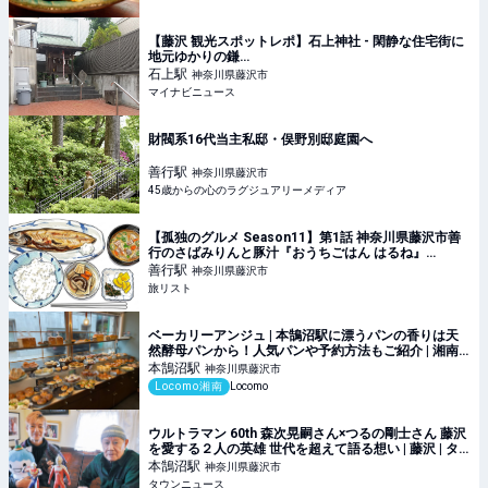
【藤沢 観光スポットレポ】石上神社 - 閑静な住宅街に
地元ゆかりの鎌…
石上
駅
神奈川県藤沢市
マイナビニュース
財閥系16代当主私邸・俣野別邸庭園へ
善行
駅
神奈川県藤沢市
45歳からの心のラグジュアリーメディア
【孤独のグルメ Season11】第1話 神奈川県藤沢市善
行のさばみりんと豚汁『おうちごはん はるね』
2026/4/3放送|旅リスト
善行
駅
神奈川県藤沢市
旅リスト
ベーカリーアンジュ | 本鵠沼駅に漂うパンの香りは天
然酵母パンから！人気パンや予約方法もご紹介 | 湘南
の地域メディア Locomo
本鵠沼
駅
神奈川県藤沢市
Locomo湘南
Locomo
ウルトラマン 60th 森次晃嗣さん×つるの剛士さん 藤沢
を愛する２人の英雄 世代を超えて語る想い | 藤沢 | タ
ウンニュース
本鵠沼
駅
神奈川県藤沢市
タウンニュース