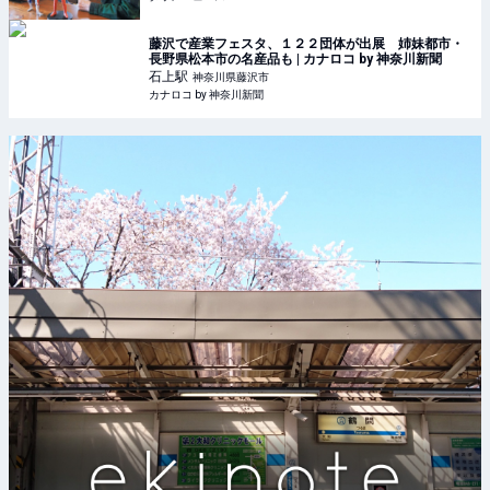
藤沢で産業フェスタ、１２２団体が出展 姉妹都市・
長野県松本市の名産品も | カナロコ by 神奈川新聞
石上
駅
神奈川県藤沢市
カナロコ by 神奈川新聞