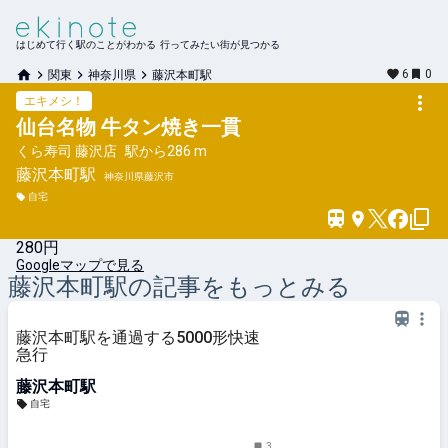
はじめて行く駅のことがわかる 行ってみたい街が見つかる
6
0
関東
神奈川県
藤沢本町駅
エキメシ！
仙台名物 牛タン焼き一貫
くら寿司 藤沢店
駅から
286 m
藤沢本町
駅
神奈川県藤沢市
自宅
280円
Googleマップで見る
藤沢本町
駅の記事をもっとみる
藤沢本町駅を通過する5000形快速
急行
藤沢本町駅
自宅
3