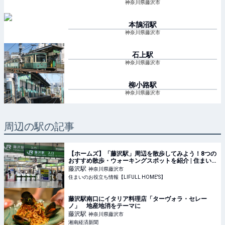
神奈川県藤沢市
本鵠沼
駅
神奈川県藤沢市
石上
駅
神奈川県藤沢市
柳小路
駅
神奈川県藤沢市
周辺の駅の記事
【ホームズ】「藤沢駅」周辺を散歩してみよう！8つの
おすすめ散歩・ウォーキングスポットを紹介 | 住まい
のお役立ち情報
藤沢
駅
神奈川県藤沢市
住まいのお役立ち情報【LIFULL HOME'S】
藤沢駅南口にイタリア料理店「ターヴォラ・セレー
ノ」 地産地消をテーマに
藤沢
駅
神奈川県藤沢市
湘南経済新聞