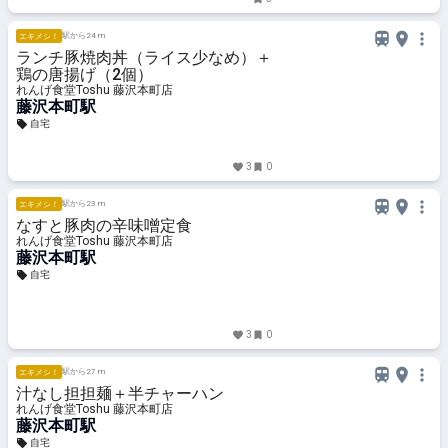
駅から24 m
エキメシ！
ランチ豚焼肉丼（ライス少なめ）＋
鶏の唐揚げ（2個）
れんげ食堂Toshu 藤沢本町店
藤沢本町駅
自宅
3
0
駅から23 m
エキメシ！
なすと豚肉の辛味噌定食
れんげ食堂Toshu 藤沢本町店
藤沢本町駅
自宅
3
0
駅から27 m
エキメシ！
汁なし担担麺＋半チャーハン
れんげ食堂Toshu 藤沢本町店
藤沢本町駅
自宅